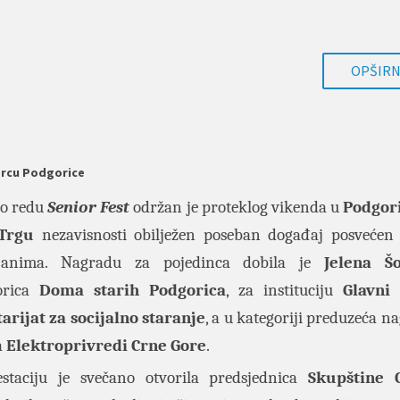
OPŠIRNI
 srcu Podgorice
po redu
Senior Fest
održan je proteklog vikenda u
Podgori
Trgu
nezavisnosti obilježen poseban događaj posvećen 
đanima. Nagradu za pojedinca dobila je
Jelena Š
orica
Doma starih Podgorica
, za instituciju
Glavni
arijat za socijalno staranje
, a u kategoriji preduzeća n
a
Elektroprivredi Crne Gore
.
staciju je svečano otvorila predsjednica
Skupštine 