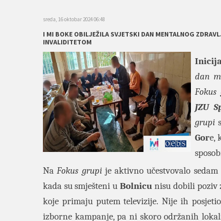
sreda, 16 oktobar 2024 06:48
I MI BOKE OBILJEŽILA SVJETSKI DAN MENTALNOG ZDRA
INVALIDITETOM
Inici
dan me
Fokus
JZU Sp
grupi
s
Gor
e,
sposob
Na
Fokus grupi
je aktivno učestvovalo sedam m
kada su smješteni u
Bolnicu
nisu dobili poziv 
koje primaju putem televizije. Nije ih posjeti
izborne kampanje, pa ni skoro održanih lokaln