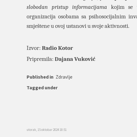
slobodan pristup informacijama
kojim se tr
organizacija osobama sa psihosocijalnim inv
smještene u ovoj ustanovi u svoje aktivnosti.
Izvor:
Radio Kotor
Pripremila:
Dajana Vuković
Published in
Zdravlje
Tagged under
utorak, 15 oktobar 2024 18:51