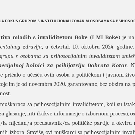
VLJA FOKUS GRUPOM S INSTITUCIONALIZOVANIM OSOBAMA SA PSIHOSO
jativa mladih s invaliditetom Boke
(
I MI Boke
) je n
ntalnog zdravlja
, u četvrtak 10. oktobra 2024. godine,
 grupu
s osobama sa psihosocijalnim invaliditetom smje
ecijalnoj bolnici za psihijatriju
Dobrota
Kotor
. 
e pričalo o učešću ovih osoba u političkom i javnom živ
 koje im je od novembra 2020. garantovano, bez obzira na 
nost.
uškaraca sa psihosocijalnim invaliditetom, koji su istak
za glasanje, niti ikakve informacije o izbornom procesu, o
o/la nijedan/a predstavnik/ca političke partije u okviru 
ih izbora. Štaviše, ovi muškarci sa psihosocijalnim inval