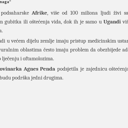
 snaga”
 podsaharske
Afrike
, više od 100 miliona ljudi živi 
m gubitka ili oštećenja vida, dok ih je samo u
Ugandi
viš
a.
udi u većem dijelu zemlje imaju pristup medicinskim ust
ruralnim oblastima često imaju problem da obezbijede a
 lječenju i oftamolozima.
ovinarka Agnes Penda
podsjetila je zajednicu oštećenj
e i budu podrška jedni drugima.