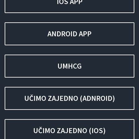
IOS APP
OPŠIRNIJE
OPŠIRNIJE
ANDROID APP
UMHCG
UČIMO ZAJEDNO (ADNROID)
OPŠIRNIJE
UČIMO ZAJEDNO (IOS)
OPŠIRNIJE
OPŠIRNIJE
OPŠIRNIJE