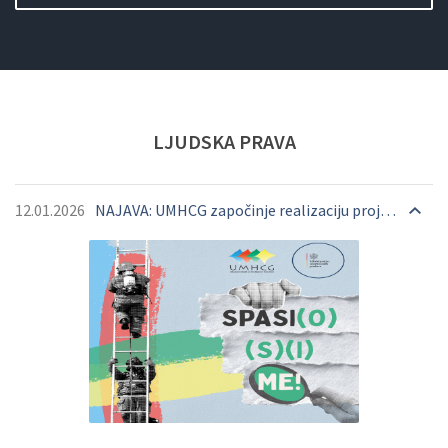
OPŠIRNIJE
OPŠIRNIJE
OPŠIRNIJE
OPŠIRNIJE
LJUDSKA
PRAVA
12.01.2026
NAJAVA: UMHCG započinje realizaciju projekta Spasi(O) (S)(I) me!