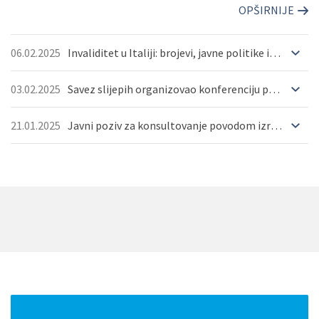
OPŠIRNIJE
06.02.2025
Invaliditet u Italiji: brojevi, javne politike i izazovi za budućnost
03.02.2025
Savez slijepih organizovao konferenciju povodom projekta “Youth Impact”
21.01.2025
Javni poziv za konsultovanje povodom izrade Nacrta Akcionog plana za sprovođenje preporuka Komiteta ...
OPŠIRNIJE
OPŠIRNIJE