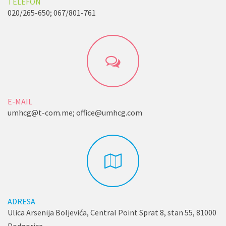
TELEFON
020/265-650; 067/801-761
E-MAIL
umhcg@t-com.me; office@umhcg.com
ADRESA
Ulica Arsenija Boljevića, Central Point Sprat 8, stan 55, 81000