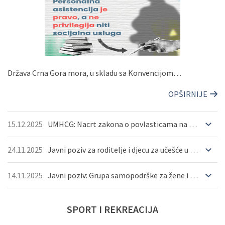
OPŠIRNIJE
Država Crna Gora mora, u skladu sa Konvencijom…
OPŠIRNIJE
15.12.2025
UMHCG: Nacrt zakona o povlasticama na putovanje mora biti pravedniji i usklađen sa stvarnim životom ...
24.11.2025
Javni poziv za roditelje i djecu za učešće u konsultacijama o potrebama i prilagođavanju programa po...
14.11.2025
Javni poziv: Grupa samopodrške za žene i djevojčice s invaliditetom
SPORT
I
REKREACIJA