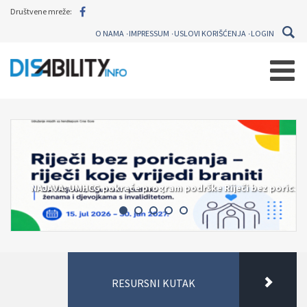
Društvene mreže:
O NAMA
IMPRESSUM
USLOVI KORIŠĆENJA
LOGIN
NAJAVA: UMHCG pokreće program podrške Riječi bez poricanja 
RESURSNI KUTAK