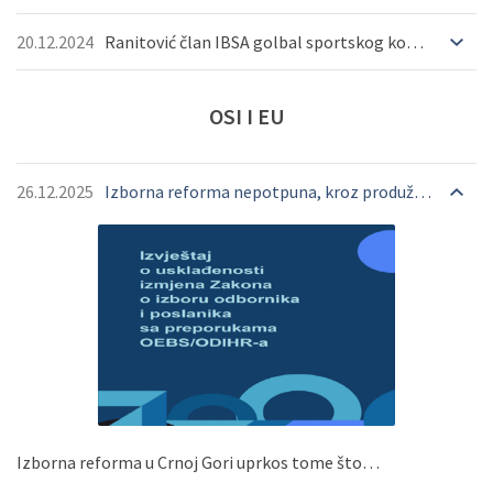
20.12.2024
Ranitović član IBSA golbal sportskog komiteta
OSI
I
EU
26.12.2025
Izborna reforma nepotpuna, kroz produženi rad Odbora doći do finalnih rješenja
OPŠIRNIJE
OPŠIRNIJE
OPŠIRNIJE
Izborna reforma u Crnoj Gori uprkos tome što…