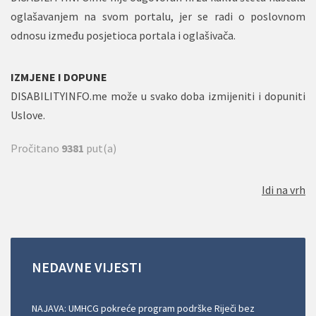
oglašavanjem na svom portalu, jer se radi o poslovnom
odnosu između posjetioca portala i oglašivača.
IZMJENE I DOPUNE
DISABILITYINFO.me može u svako doba izmijeniti i dopuniti
Uslove.
Pročitano
9381
put(a)
Idi na vrh
NEDAVNE
VIJESTI
NAJAVA: UMHCG pokreće program podrške Riječi bez