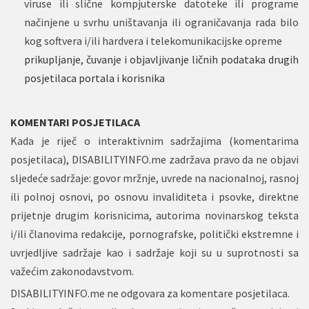
viruse ili slične kompjuterske datoteke ili programe
načinjene u svrhu uništavanja ili ograničavanja rada bilo
kog softvera i/ili hardvera i telekomunikacijske opreme
prikupljanje, čuvanje i objavljivanje ličnih podataka drugih
posjetilaca portala i korisnika
KOMENTARI POSJETILACA
Kada je riječ o interaktivnim sadržajima (komentarima
posjetilaca), DISABILITYINFO.me zadržava pravo da ne objavi
sljedeće sadržaje: govor mržnje, uvrede na nacionalnoj, rasnoj
ili polnoj osnovi, po osnovu invaliditeta i psovke, direktne
prijetnje drugim korisnicima, autorima novinarskog teksta
i/ili članovima redakcije, pornografske, politički ekstremne i
uvrjedljive sadržaje kao i sadržaje koji su u suprotnosti sa
važećim zakonodavstvom.
DISABILITYINFO.me ne odgovara za komentare posjetilaca.