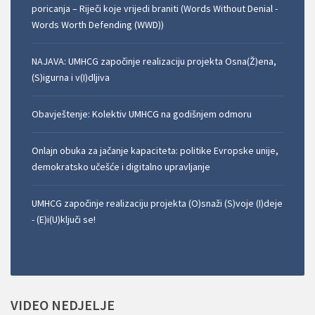
poricanja – Riječi koje vrijedi braniti (Words Without Denial -
Words Worth Defending (WWD))
NAJAVA: UMHCG započinje realizaciju projekta Osna(Ž)ena,
(S)igurna i v(I)dljiva
Obavještenje: Kolektiv UMHCG na godišnjem odmoru
Onlajn obuka za jačanje kapaciteta: politike Evropske unije,
demokratsko učešće i digitalno upravljanje
UMHCG započinje realizaciju projekta (O)snaži (S)voje (I)deje
- (E)i(U)ključi se!
VIDEO
NEDJELJE