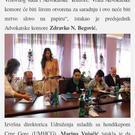
komore će biti širom otvorena za saradnju i ovo neće biti
mrtvo slovo na papiru“, istakao je predsjednik
Zdravko N. Begović.
Advokatske komore
Izvršna direktorica Udruženja mladih sa hendikepom
Marina Vujačić
Crne Gore (UMHCG),
istakla je da