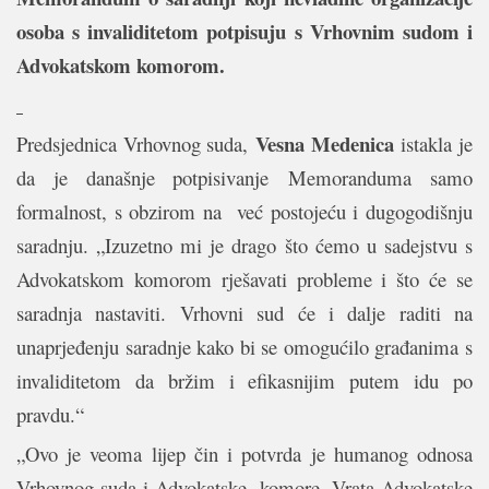
osoba s invaliditetom potpisuju s Vrhovnim sudom i
Advokatskom komorom.
Vesna Medenica
Predsjednica Vrhovnog suda,
istakla je
da je današnje potpisivanje
Memoranduma samo
formalnost, s obzirom na već postojeću i dugogodišnju
saradnju. „Izuzetno mi je drago što ćemo u sadejstvu s
Advokatskom komorom rješavati probleme i što će se
saradnja nastaviti. Vrhovni sud će i dalje raditi na
unaprjeđenju saradnje kako bi se omogućilo građanima s
invaliditetom da bržim i efikasnijim putem idu po
pravdu.“
„Ovo je veoma lijep čin i potvrda je humanog odnosa
Vrhovnog suda i Advokatske komore. Vrata Advokatske