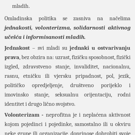
mladih.
Omladinska politika se zasniva na načelima
jednakosti
,
volonterizma
,
solidarnosti
aktivnog
učešća i informisanosti mladih.
Jednakost
– svi mladi su
jednaki u ostvarivanju
prava
, bez obzira na: uzrast, fizičku sposobnost, fizički
izgled, zdravstveno stanje, invaliditet, nacionalnu,
rasnu, etničku ili vjersku pripadnost, pol, jezik,
političko opredjeljenje, društveno porijeklo i
imovinsko stanje, seksualnu orijentaciju, rodni
identitet i drugo lično svojstvo.
Volonterizam -
neprofitna je i neplaćena aktivnost
kojom pojedinci i pojedinke, samostalno ili u okviru
neke grupe ili organizacije, doprinose dobrobiti svoje