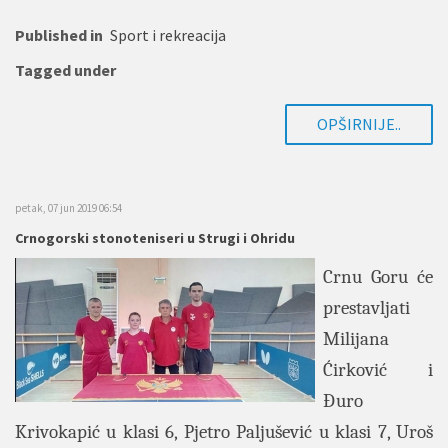
Published in
Sport i rekreacija
Tagged under
OPŠIRNIJE..
petak, 07 jun 2019 06:54
Crnogorski stonoteniseri u Strugi i Ohridu
Crnu Goru će
prestavljati
Milijana
Ćirković i
Đuro
Krivokapić u klasi 6, Pjetro Paljušević u klasi 7, Uroš