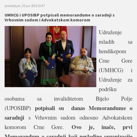
ponedeljak, 03 jun 2019 10:47
UMHCG i UPOSIBP potpisali memorandume o saradnji s
Vrhovnim sudom i Advokatskom komorom
Udruženje
mladih sa
hendikepom
Crne Gore
(UMHCG) i
Udruženje za
podršku
osobama sa invaliditetom Bijelo Polje
potpisali su danas Memorandume o
(UPOSIBP)
saradnji
s Vrhovnim sudom odnosno Advokatskom
Ovo je, inače, prvi
komorom Crne Gore.
Memorandum o saradnji koji nevladine organizacije