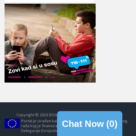
Copyright © 2018 DISABILITYINFO.me All Rights Reserved.
Portal je izrađen kao dio projekta Umrežavanjem do boljeg
Chat Now (
0
)
rada koji je finansirala Evropska unija, posredstvom
Delegacije Evropske unije u Crnoj Gori.