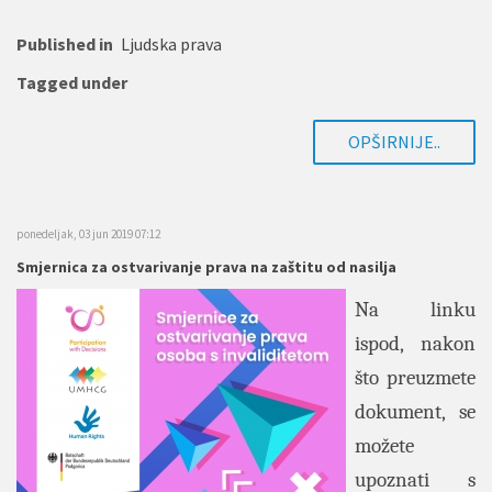
Published in
Ljudska prava
Tagged under
OPŠIRNIJE..
ponedeljak, 03 jun 2019 07:12
Smjernica za ostvarivanje prava na zaštitu od nasilja
Na linku
ispod, nakon
što preuzmete
dokument, se
možete
upoznati s