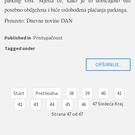
parking OSI. Mjesta će, kako je to uobičajeno biti
posebno obilježena i biće oslobođena plaćanja parkinga.
Preuzeto: Dnevne novine DAN
Published in
Pristupačnost
Tagged under
OPŠIRNIJE..
Start
Prethodna
38
39
40
41
47
Sledeća
Kraj
42
43
44
45
46
Strana 47 od 47