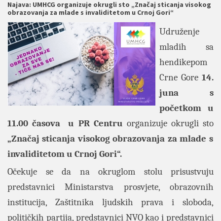
Najava: UMHCG organizuje okrugli sto „Značaj sticanja visokog
obrazovanja za mlade s invaliditetom u Crnoj Gori“
Udruženje
mladih sa
hendikepom
Crne Gore
14.
juna s
početkom u
11.00 časova u PR Centru
organizuje
okrugli sto
„Značaj sticanja visokog obrazovanja za mlade s
invaliditetom u Crnoj Gori“.
Očekuje se da na okruglom stolu prisustvuju
predstavnici Ministarstva prosvjete, obrazovnih
institucija, Zaštitnika ljudskih prava i sloboda,
političkih partija, predstavnici NVO kao i predstavnici