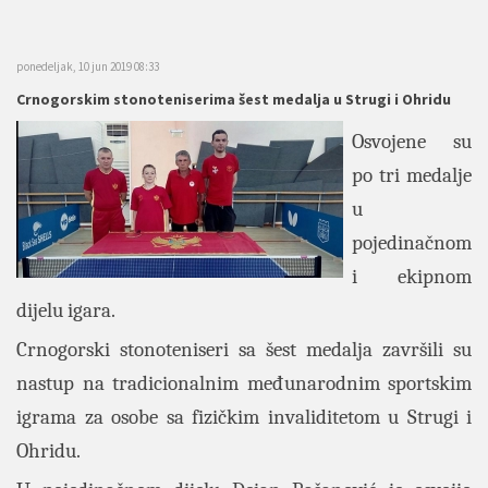
ponedeljak, 10 jun 2019 08:33
Crnogorskim stonoteniserima šest medalja u Strugi i Ohridu
Osvojene su
po tri medalje
u
pojedinačnom
i ekipnom
dijelu igara.
Crnogorski stonoteniseri sa šest medalja završili su
nastup na tradicionalnim međunarodnim sportskim
igrama za osobe sa fizičkim invaliditetom u Strugi i
Ohridu.