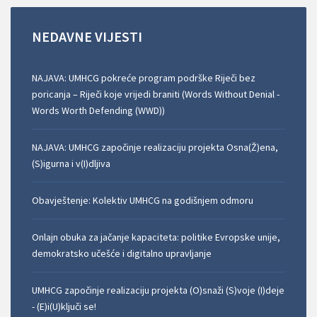
NEDAVNE
VIJESTI
NAJAVA: UMHCG pokreće program podrške Riječi bez
poricanja – Riječi koje vrijedi braniti (Words Without Denial -
Words Worth Defending (WWD))
NAJAVA: UMHCG započinje realizaciju projekta Osna(Ž)ena,
(S)igurna i v(I)dljiva
Obavještenje: Kolektiv UMHCG na godišnjem odmoru
Onlajn obuka za jačanje kapaciteta: politike Evropske unije,
demokratsko učešće i digitalno upravljanje
UMHCG započinje realizaciju projekta (O)snaži (S)voje (I)deje
- (E)i(U)ključi se!