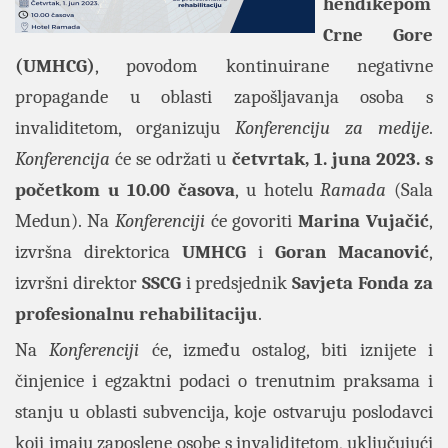
hendikepom
Crne Gore
(UMHCG)
, povodom kontinuirane negativne
propagande u oblasti zapošljavanja osoba s
invaliditetom, organizuju
Konferenciju za medije
.
Konferencija
će se održati u
četvrtak, 1. juna 2023. s
početkom u 10.00 časova
, u hotelu
Ramada
(Sala
Medun). Na
Konferenciji
će govoriti
Marina Vujačić
,
izvršna direktorica
UMHCG
i
Goran Macanović
,
izvršni direktor
SSCG
i predsjednik
Savjeta Fonda za
profesionalnu rehabilitaciju
.
Na
Konferenciji
će, između ostalog, biti iznijete i
činjenice i egzaktni podaci o trenutnim praksama i
stanju u oblasti subvencija, koje ostvaruju poslodavci
koji imaju zaposlene osobe s invaliditetom, uključujući