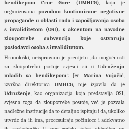
hendikepom Crne Gore (UMHCG)
, koja je
organizovana
povodom kontinuirane negativne
propagande u oblasti rada i zapošljavanja osoba
s invaliditetom (OSI), s akcentom na navodne
zloupotrebe subvencija koje ostvaruju
poslodavci osoba s invaliditetom
.
Hronološki, neispravano je prenijeto „da mogućnosti
za zloupotrebu postoje svjesni su u
Udruženju
mladih sa hendikepom
“. Jer
Marina Vujačić
,
izvršna direktorica
UMHCG
, nije izjavila da je
Udruženje
, kao organizacija koja predstavlja OSI,
svjesna toga da zloupotrebe postoje, već je pozvala
nadležne institucije da to detaljno ispitaju i da, ukoliko
utvrde da ih ima, procesuiraju počinioce i adekvatno