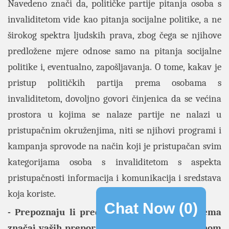
Navedeno znači da, političke partije pitanja osoba s
invaliditetom vide kao pitanja socijalne politike, a ne
širokog spektra ljudskih prava, zbog čega se njihove
predložene mjere odnose samo na pitanja socijalne
politike i, eventualno, zapošljavanja. O tome, kakav je
pristup političkih partija prema osobama s
invaliditetom, dovoljno govori činjenica da se većina
prostora u kojima se nalaze partije ne nalazi u
pristupačnim okruženjima, niti se njihovi programi i
kampanja sprovode na način koji je pristupačan svim
kategorijama osoba s invaliditetom s aspekta
pristupačnosti informacija i komunikacija i sredstava
koja koriste.
Chat Now (
0
)
- Prepoznaju li predstavnici institucija sistema
značaj vaših preporuka i da li su u prethodnom