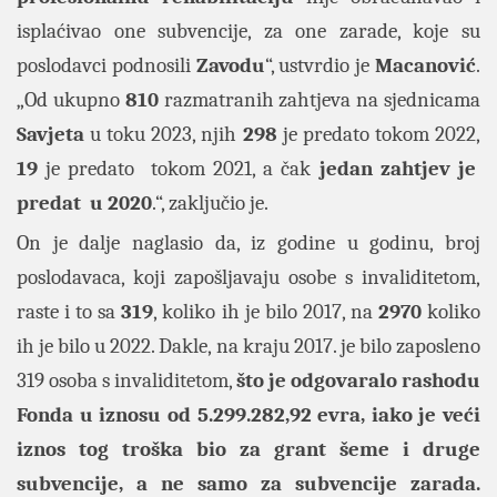
isplaćivao one subvencije, za one zarade, koje su
poslodavci podnosili
Zavodu
“, ustvrdio je
Macanović
.
„Od ukupno
810
razmatranih zahtjeva na sjednicama
Savjeta
u toku 2023, njih
298
je predato tokom 2022,
19
je predato tokom 2021, a čak
jedan zahtjev je
predat u 2020
.“, zaključio je.
On je dalje naglasio da, iz godine u godinu, broj
poslodavaca, koji zapošljavaju osobe s invaliditetom,
raste i to sa
319
, koliko ih je bilo 2017, na
2970
koliko
ih je bilo u 2022. Dakle, na kraju 2017. je bilo zaposleno
319 osoba s invaliditetom,
što je odgovaralo rashodu
Fonda u iznosu od 5.299.282,92 evra, iako je veći
iznos tog troška bio za grant šeme i druge
subvencije, a ne samo za subvencije zarada.