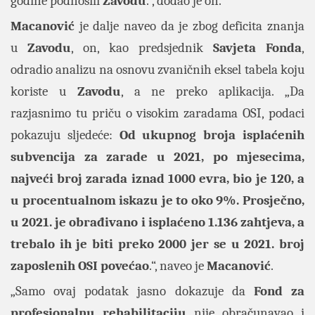
godine podnosili
Zavodu
.“, dodao je on.
Macanović
je dalje naveo da je zbog deficita znanja
u
Zavodu
, on, kao predsjednik
Savjeta Fonda
,
odradio analizu na osnovu zvaničnih eksel tabela koju
koriste u
Zavodu
, a ne preko aplikacija. „Da
razjasnimo tu priču o visokim zaradama OSI, podaci
pokazuju sljedeće:
Od ukupnog broja isplaćenih
subvencija za zarade u 2021, po mjesecima,
najveći broj zarada iznad 1000 evra, bio je 120, a
u procentualnom iskazu je to oko 9%. Prosječno,
u 2021. je obrađivano i isplaćeno 1.136 zahtjeva, a
trebalo ih je biti preko 2000 jer se u 2021. broj
zaposlenih OSI povećao
.“, naveo je
Macanović
.
„Samo ovaj podatak jasno dokazuje da
Fond za
profesionalnu rehabilitaciju
nije obračunavao i