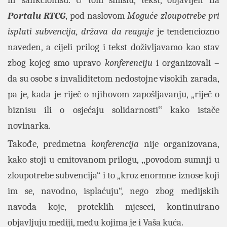
ih sankcionišu. U tom smislu, tekst, objavljen na
Portalu RTCG
, pod naslovom
Moguće zloupotrebe pri
isplati subvencija, država da reaguje
je tendenciozno
naveden, a cijeli prilog i tekst doživljavamo kao stav
zbog kojeg smo upravo
konferenciju
i organizovali –
da su osobe s invaliditetom nedostojne visokih zarada,
pa je, kada je riječ o njihovom zapošljavanju, „riječ o
biznisu ili o osjećaju solidarnosti‟ kako istače
novinarka.
Takođe, predmetna
konferencija
nije organizovana,
kako stoji u emitovanom prilogu, ,,povodom sumnji u
zloupotrebe subvencija“ i to „kroz enormne iznose koji
im se, navodno, isplaćuju“, nego zbog medijskih
navoda koje, proteklih mjeseci, kontinuirano
objavljuju mediji, među kojima je i Vaša kuća.