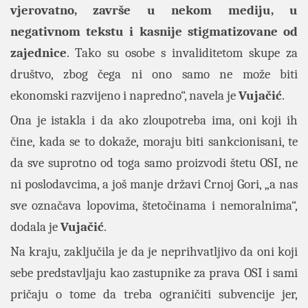
vjerovatno, završe u nekom mediju, u
negativnom tekstu i kasnije stigmatizovane od
zajednice
. Tako su osobe s invaliditetom skupe za
društvo, zbog čega ni ono samo ne može biti
ekonomski razvijeno i napredno“, navela je
Vujačić
.
Ona je istakla i da ako zloupotreba ima, oni koji ih
čine, kada se to dokaže, moraju biti sankcionisani, te
da sve suprotno od toga samo proizvodi štetu OSI, ne
ni poslodavcima, a još manje državi Crnoj Gori, „a nas
sve označava lopovima, štetočinama i nemoralnima“,
dodala je
Vujačić
.
Na kraju, zaključila je da je neprihvatljivo da oni koji
sebe predstavljaju kao zastupnike za prava OSI i sami
pričaju o tome da treba ograničiti subvencije jer,