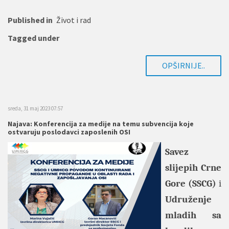
Published in
Život i rad
Tagged under
OPŠIRNIJE..
sreda, 31 maj 2023 07:57
Najava: Konferencija za medije na temu subvencija koje
ostvaruju poslodavci zaposlenih OSI
Savez
slijepih Crne
Gore (SSCG)
i
Udruženje
mladih sa