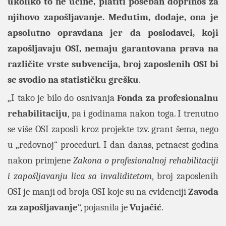
ukoliko to ne učine, platiti poseban doprinos za
njihovo zapošljavanje. Međutim, dodaje, ona je
apsolutno opravdana jer da poslodavci, koji
zapošljavaju OSI, nemaju garantovana prava na
različite vrste subvencija, broj zaposlenih OSI bi
se svodio na statističku grešku
.
„
I tako je bilo do osnivanja
Fonda za profesionalnu
rehabilitaciju
, pa i godinama nakon toga. I trenutno
se više OSI zaposli kroz projekte tzv. grant šema, nego
u „redovnoj“ proceduri. I dan danas, petnaest godina
nakon primjene
Zakona o profesionalnoj rehabilitaciji
i zapošljavanju lica sa
invaliditetom
, broj zaposlenih
OSI je manji od broja OSI koje su na evidenciji
Zavoda
za zapošljavanje
“, pojasnila je
Vujačić
.