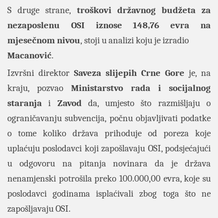
S druge strane,
troškovi državnog budžeta za
nezaposlenu OSI iznose 148,76 evra na
mjesečnom nivou
, stoji u analizi koju je izradio
Macanović
.
Izvršni direktor
Saveza slijepih Crne Gore
je, na
kraju, pozvao
Ministarstvo rada i socijalnog
staranja
i
Zavod
da, umjesto što razmišljaju o
ograničavanju subvencija, počnu objavljivati podatke
o tome koliko država prihoduje od poreza koje
uplaćuju poslodavci koji zapošlavaju OSI, podsjećajući
u odgovoru na pitanja novinara da je država
nenamjenski potrošila preko 100.000,00 evra, koje su
poslodavci godinama isplaćivali zbog toga što ne
zapošljavaju OSI.