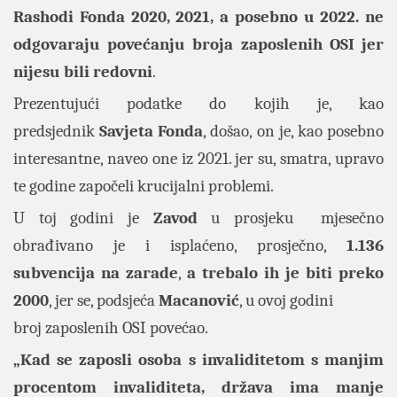
Rashodi Fonda 2020, 2021, a posebno u 2022. ne
odgovaraju povećanju broja zaposlenih OSI jer
nijesu bili redovni
.
Prezentujući podatke do kojih je, kao
predsjednik
Savjeta Fonda
, došao, on je, kao posebno
interesantne, naveo one iz 2021. jer su, smatra, upravo
te godine započeli krucijalni problemi.
U toj godini je
Zavod
u prosjeku mjesečno
obrađivano je i isplaćeno, prosječno,
1.136
subvencija na zarade
,
a trebalo ih je biti preko
2000
, jer se, podsjeća
Macanović
, u ovoj godini
broj zaposlenih OSI povećao.
„Kad se zaposli osoba s invaliditetom s manjim
procentom invaliditeta, država ima manje