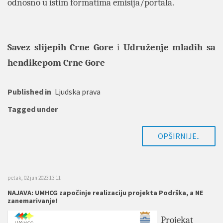
odnosno u istim formatima emisija/portala.
Savez slijepih Crne Gore
i
Udruženje mladih sa
hendikepom Crne Gore
Published in
Ljudska prava
Tagged under
OPŠIRNIJE..
petak, 02 jun 2023 13:11
NAJAVA: UMHCG započinje realizaciju projekta Podrška, a NE
zanemarivanje!
Projekat