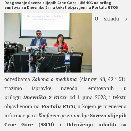
Reagovanje Saveza slijepih Crne Gore i UMHCG na prilog
emitovan u Dnevniku 2 i na tekst objavljen na Portalu RTCG
U skladu s
odredbama
Zakona o medijima
(članovi 48, 49 i 51),
tražimo ispravke navoda, emitovanih u
prilogu
Dnevnika 2
RTCG
, od 1. juna 2023, i tekstu
objavljenom na
Portalu RTCG
, u kojem je prenesena
informacija sa
Konferencije za medije
Saveza slijepih
Crne Gore (SSCG)
i
Udruženja mladih sa