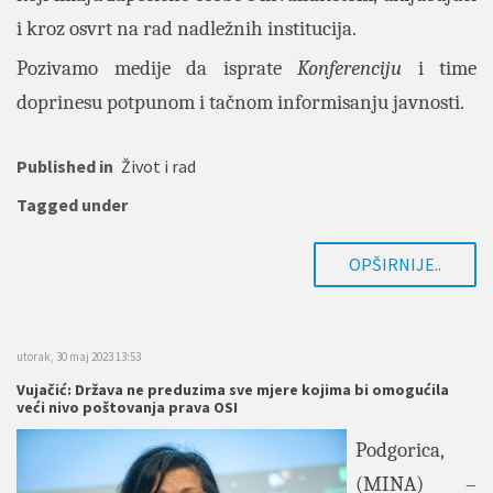
i kroz osvrt na rad nadležnih institucija.
Pozivamo medije da isprate
Konferenciju
i time
doprinesu potpunom i tačnom informisanju javnosti.
Published in
Život i rad
Tagged under
OPŠIRNIJE..
utorak, 30 maj 2023 13:53
Vujačić: Država ne preduzima sve mjere kojima bi omogućila
veći nivo poštovanja prava OSI
Podgorica,
(MINA) –