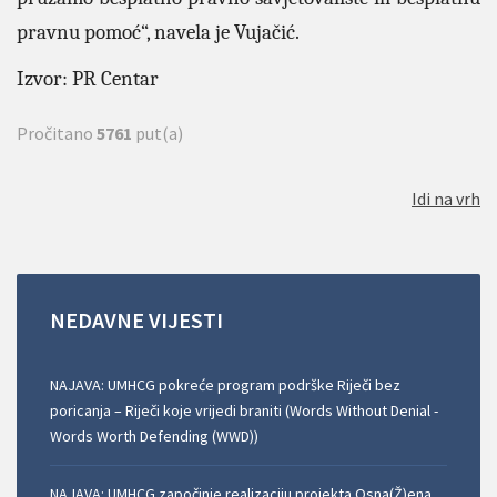
pravnu pomoć“, navela je Vujačić.
Izvor: PR Centar
Pročitano
5761
put(a)
Idi na vrh
NEDAVNE
VIJESTI
NAJAVA: UMHCG pokreće program podrške Riječi bez
poricanja – Riječi koje vrijedi braniti (Words Without Denial -
Words Worth Defending (WWD))
NAJAVA: UMHCG započinje realizaciju projekta Osna(Ž)ena,