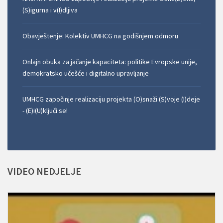
(S)igurna i v(I)dljiva
Obavještenje: Kolektiv UMHCG na godišnjem odmoru
Onlajn obuka za jačanje kapaciteta: politike Evropske unije,
demokratsko učešće i digitalno upravljanje
UMHCG započinje realizaciju projekta (O)snaži (S)voje (I)deje
- (E)i(U)ključi se!
VIDEO
NEDJELJE