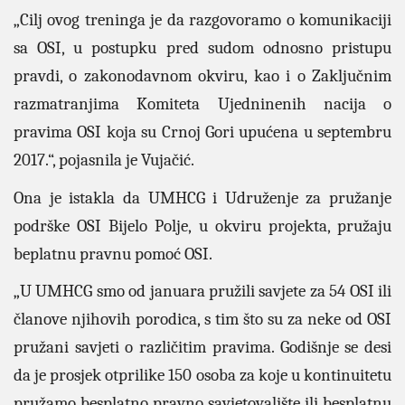
„Cilj ovog treninga je da razgovoramo o komunikaciji
sa OSI, u postupku pred sudom odnosno pristupu
pravdi, o zakonodavnom okviru, kao i o Zaključnim
razmatranjima Komiteta Ujedninenih nacija o
pravima OSI koja su Crnoj Gori upućena u septembru
2017.“, pojasnila je Vujačić.
Ona je istakla da UMHCG i Udruženje za pružanje
podrške OSI Bijelo Polje, u okviru projekta, pružaju
beplatnu pravnu pomoć OSI.
„U UMHCG smo od januara pružili savjete za 54 OSI ili
članove njihovih porodica, s tim što su za neke od OSI
pružani savjeti o različitim pravima. Godišnje se desi
da je prosjek otprilike 150 osoba za koje u kontinuitetu
pružamo besplatno pravno savjetovalište ili besplatnu