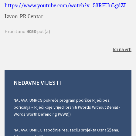
https://www.youtube.com/watch?v=53RFUuLgdZI
Izvor: PR Centar
Pročitano
4050
put(a)
Idi na vrh
NEDAVNE
VIJESTI
NAJAVA: UMHCG pokreće program podrške Riječi bez
poricanja – Riječi koje vrijedi braniti (Words Without Denial -
Words Worth Defending (WWD))
NAJAVA: UMHCG započinje realizaciju projekta Osna(Ž)ena,