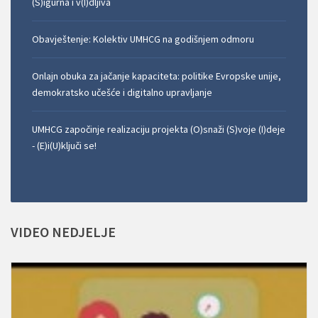
(S)igurna i v(I)dljiva
Obavještenje: Kolektiv UMHCG na godišnjem odmoru
Onlajn obuka za jačanje kapaciteta: politike Evropske unije,
demokratsko učešće i digitalno upravljanje
UMHCG započinje realizaciju projekta (O)snaži (S)voje (I)deje
- (E)i(U)ključi se!
VIDEO
NEDJELJE