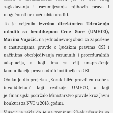
sagledavanja i razumijevanja njihovih prava i
mogućnosti ne može ništa uraditi.
To je ocijenila
izvršna direktorica Udruženja
mladih sa hendikepom Crne Gore (UMHCG),
Marina Vujačić,
na jednodnevnoj obuci za zaposlene
u institucijama pravde o ljudskim pravima OSI i
načinima obezbjeđivanja razumnih i proceduralnih
adaptacija, a koji ima za cilj unapređenje
komunikacije pravosudnih institucija sa OSI.
Obuka je dio projekta „Korak bliže pravdi za osobe s
invaliditetom“ koji realizuje UMHCG, a koji
je finansijski podržalo Ministarstvo pravde kroz Javni
konkurs za NVO u 2018. godini.
Vujačić je
rekla da je na treningu 20-ak učesnika sa