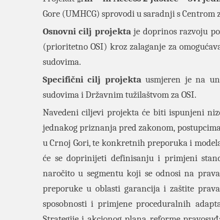
Gore (UMHCG) sprovodi u saradnji s Centrom 
Osnovni cilj projekta
je doprinos razvoju po
(prioritetno OSI) kroz zalaganje za omoguća
sudovima.
Specifični cilj projekta
usmjeren je na una
sudovima i Državnim tužilaštvom za OSI.
Navedeni ciljevi projekta će biti ispunjeni ni
jednakog priznanja pred zakonom, postupcima 
u Crnoj Gori, te konkretnih preporuka i mode
će se doprinijeti definisanju i primjeni sta
naročito u segmentu koji se odnosi na prava 
preporuke u oblasti garancija i zaštite pra
sposobnosti i primjene proceduralnih adapta
Strategije i akcionog plana reforme pravosuđ