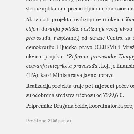
strane aplikanata prema ključnim donosiocima
Aktivnosti projekta realizuju se u okviru
Kon
ciljem davanja podrške dostizanju većeg nivoa 
pravosuđa
, raspisanog od strane
Centra za 
demokratiju i ljudska prava (CEDEM) i Mrež
okviru projekta “
Reforma pravosuđa: Unaprj
očuvanju integriteta pravosuđa
”, koji je fina
(IPA), kao i Ministarstva javne uprave.
Realizacija projekta traje
pet mjeseci
počev od
su odobrena sredstva u iznosu od 7999,6 €.
Pripremila: Dragana Sokić, koordinatorka proj
Pročitano
2106
put(a)