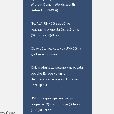
Without Denial - Words Worth
Defending (WWD))
NAJAVA: UMHCG započinje
realizaciju projekta Osna(Ž)ena,
(S)igurna i v(I)dljiva
Obavještenje: Kolektiv UMHCG na
godišnjem odmoru
Onlajn obuka za jačanje kapaciteta:
politike Evropske unije,
demokratsko učešće i digitalno
upravljanje
UMHCG započinje realizaciju
projekta (O)snaži (S)voje (I)deje -
(E)i(U)ključi se!
om Crne