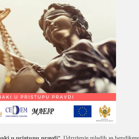
dnaki u pristupu pravdi“
Udruženje mladih sa hendikep