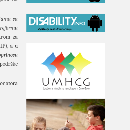
ijama sa
 reformu
ntrom za
IP), a u
oprinosu
 podrške
donatora