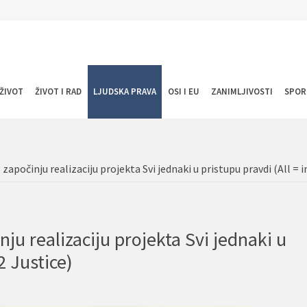
ŽIVOT
ŽIVOT I RAD
LJUDSKA PRAVA
OSI I EU
ZANIMLJIVOSTI
SPOR
apočinju realizaciju projekta Svi jednaki u pristupu pravdi (All = i
u realizaciju projekta Svi jednaki u
2 Justice)