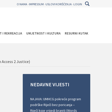
O NAMA
IMPRESSUM
USLOVI KORIŠĆENJA
LOGIN
T I REKREACIJA
UMJETNOST I KULTURA
RESURNI KUTAK
n Access 2 Justice)
NEDAVNE
VIJESTI
NAJAVA: UMHCG pokreće program
podrške Riječi bez poricanja –
Riječi koje vrijedi braniti (Words