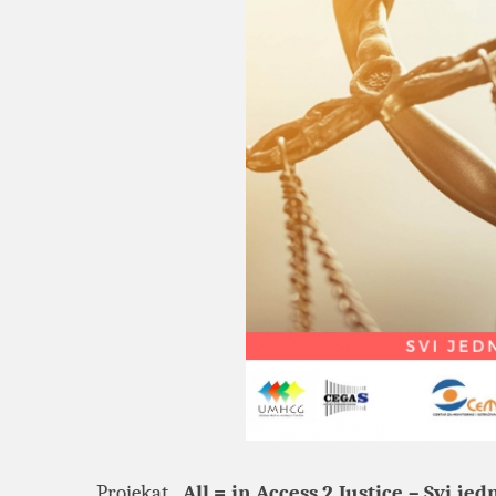
Projekat
„All = in Access 2 Justice – Svi je