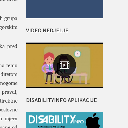
ih grupa
ogorskim
VIDEO
NEDJELJE
pka pred
 na temu
iditetom
umnogome
 pravdi,
DISABILITYINFO
APLIKACIJE
direktne
poslovne
ih mjera
upane od