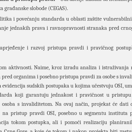
za građanske slobode (CEGAS).
litika i povećanju standarda u oblasti zaštite vulnerabiln
vanje jednakih prava i ravnopravnosti stranaka pred crn
prjeđenje i razvoj pristupa pravdi i pravičnog postu
zom aktivnosti. Naime, kroz izradu analiza i istraživanja
pred organima i posebno pristupa pravdi za osobe s inval
la evidencija sudskih postupaka u kojima učestvuju OSI, 
ndarda koji garantuju jednakost i pravičnost u pristupu
osoba s invaliditetom. Na ovaj način, projekat će dati 
va na pristup pravdi OSI, posebno u segmentu instituta 
cija tokom postupka, ali i pomoći realizaciju planiran
a Crne Gore, a koje će tokom i nakon projekta biti zast