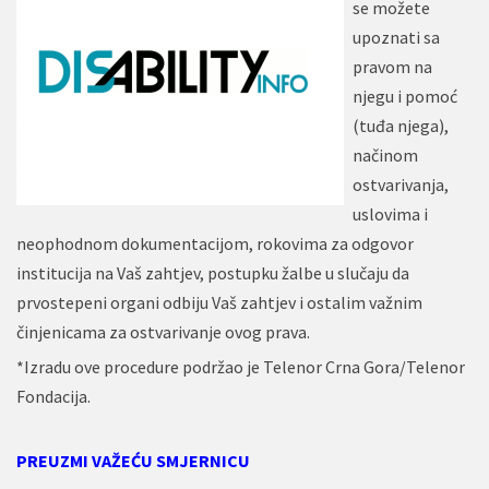
se možete
upoznati sa
pravom na
njegu i pomoć
(tuđa njega),
načinom
ostvarivanja,
uslovima i
neophodnom dokumentacijom, rokovima za odgovor
institucija na Vaš zahtjev, postupku žalbe u slučaju da
prvostepeni organi odbiju Vaš zahtjev i ostalim važnim
činjenicama za ostvarivanje ovog prava.
*Izradu ove procedure podržao je Telenor Crna Gora/Telenor
Fondacija.
PREUZMI VAŽEĆU SMJERNICU