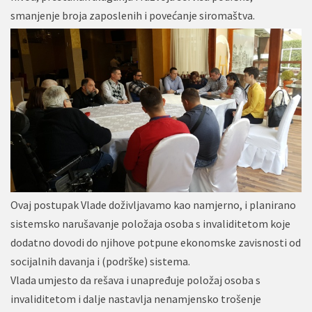
smanjenje broja zaposlenih i povećanje siromaštva.
Ovaj postupak Vlade doživljavamo kao namjerno, i planirano
sistemsko narušavanje položaja osoba s invaliditetom koje
dodatno dovodi do njihove potpune ekonomske zavisnosti od
socijalnih davanja i (podrške) sistema.
Vlada umjesto da rešava i unapređuje položaj osoba s
invaliditetom i dalje nastavlja nenamjensko trošenje