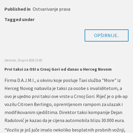
Published in
Ostvarivanje prava
Tagged under
OPŠIRNIJE..
četvrtak, 19 april 2018 15:49
Prvi taksi za OSI u Crnoj Gori od danas u Herceg Novom
Firma D.A.J.M.I., u okviru koje posluje Taxi služba "More" iz
Herceg Novog nabavila je taksi za osobe s invaliditetom, a
ovo je ujedno prvi taksi ove vrste u Crnoj Gori. Riječ je o pik-ap
vozilu Citroen Berlingo, opremljenom rampom za ulazak i
modifikovanim sjedištima. Direktor taksi kompanije Dejan
Radulović je kazao da je cijena automobila blizu 30.000 eura.
“Vozilo je još juče imalo nekoliko besplatnih probnih vožnji,