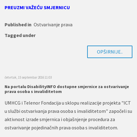
PREUZMI VAŽEĆU SMJERNICU
Published in
Ostvarivanje prava
Tagged under
OPŠIRNIJE..
četvrtak, 15 septembar 2016 11:03
Na portalu DisabilityINFO dostupne smjernice za ostvarivanje
prava osoba s invaliditetom
UMHCG i Telenor Fondacija u sklopu realizacije projekta "ICT
u službi ostvarivanja prava osoba s invaliditetom" započeli su
aktivnost izrade smjernica i objašnjenje procedura za
ostvarivanje pojedinačnih prava osoba s invaliditetom.