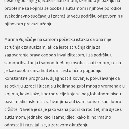
desetogodišnjeg dječaka s autizmom, skrenula je pažnju na
probleme sa kojima se osobe s autizmom i njihove porodice
svakodnevno suočavaju i zatražila veću podršku odgovornih u
njihovom prevazilaženju.
Marina Vujačić je na samom početku istakla da ona nije
stručnjak za autizam, ali da jeste stručnjakinja za
zagovaranje prava osoba s invaliditetom, i za podršku u
samoprihvatanju i samoodređenju osoba s autizmom, te da
je kao osobu s invaliditetom često lično pogađaju
konstantne prognoze, dijagnostifikovanje, pokušavanje da
se otkriju uzroci i lutanja u kojima se gubi mnogo vremena a u
kojima, kako kaže, koorporacije koje se na globalnom nivou
bave medicinskim istraživanjima autizam koriste kao dobro
tržište. Navela je da je jako važna podrška roditeljima djece s
autizmom, jednako kao i samoj djeci kako bi normalno
odrastali i razvijali se, u zdravom okruženju.