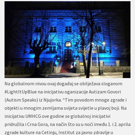
Na globalnom nivou ovaj događaj se obilježava sloganom
#LightItUpBlue na inicijativu oganizacije Autizam Govori
(Autism Speaks) iz Njujorka. “Tim povodom mnoge zgrade i
objekti u mnogim zemljama svijeta svijetle u plavoj boji. Na
inicijativu UMHCG ove godine se globalnoj inicijativi
pridružila i Crna Gora, na način što su u noći imeđu 1. i 2. aprila
zgrade kulture na Cetinju, Institut za javno zdravlje u