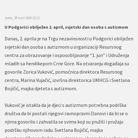
sreda, 28 mart 2018 15:12
U Podgorici obilježen 2. april, svjetski dan osoba s autizmom
Danas, 2. aprila je na Trgu nezavinsnosti u Podgorici obilježen
svjetski dan osoba s autizmom u organizaciji Resursnog
centra za obrazovanje i osposobljavanje “1. jun” i Udruženja
mladih sa hendikepom Crne Gore. Na otvaranju događaja su
govorile Zorica Vuković, pomoćnica direktora Resursnog
centra, Marina Vujačić, izvršna direktorica UMHCG i Svetlana
Bojičić, majka djeteta s autizmom.
Vuković je istakla da je djeci s autizmom potrebna podrška
društva da bi postali njegovi ravnopravni članovi i da bi se o
njima govorilo i zahvalila se svima koji su pružili i pružaju
podršku njihovom radu. Svetlana Bojičić, majka