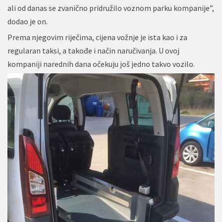
ali od danas se zvanično pridružilo voznom parku kompanije”,
dodao je on.
Prema njegovim riječima, cijena vožnje je ista kao i za
regularan taksi, a takođe i način naručivanja. U ovoj
kompaniji narednih dana očekuju još jedno takvo vozilo.