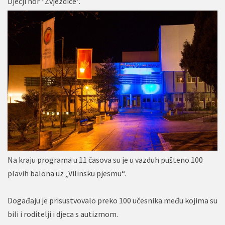
Dječji hor "Zvjezdice".
Na kraju programa u 11 časova su je u vazduh pušteno 100
plavih balona uz „Vilinsku pjesmu“.
Događaju je prisustvovalo preko 100 učesnika među kojima su
bili i roditelji i djeca s autizmom.