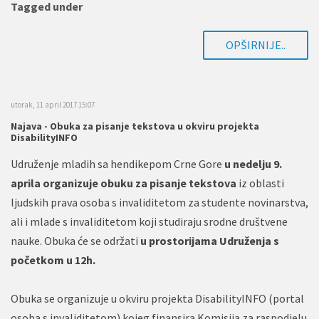
Tagged under
OPŠIRNIJE..
utorak, 11 april 2017 15:07
Najava - Obuka za pisanje tekstova u okviru projekta
DisabilityINFO
Udruženje mladih sa hendikepom Crne Gore
u nedelju 9.
aprila organizuje obuku za pisanje tekstova
iz oblasti
ljudskih prava osoba s invaliditetom za studente novinarstva,
ali i mlade s invaliditetom koji studiraju srodne društvene
nauke. Obuka će se održati
u prostorijama Udruženja s
početkom u 12h.
Obuka se organizuje u okviru projekta DisabilityINFO (portal
osoba s invaliditetom) kojeg finansira Komisija za raspodjelu