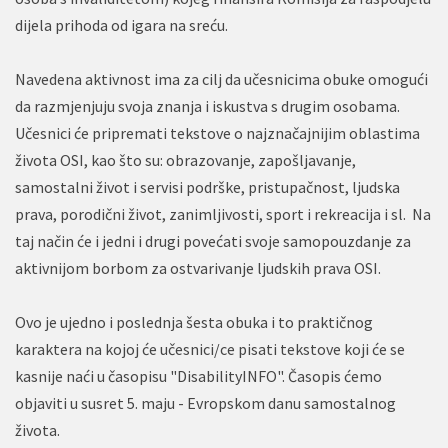
dijela prihoda od igara na sreću.
Navedena aktivnost ima za cilj da učesnicima obuke omogući
da razmjenjuju svoja znanja i iskustva s drugim osobama.
Učesnici će pripremati tekstove o najznačajnijim oblastima
života OSI, kao što su: obrazovanje, zapošljavanje,
samostalni život i servisi podrške, pristupačnost, ljudska
prava, porodični život, zanimljivosti, sport i rekreacija i sl. Na
taj način će i jedni i drugi povećati svoje samopouzdanje za
aktivnijom borbom za ostvarivanje ljudskih prava OSI.
Ovo je ujedno i poslednja šesta obuka i to praktičnog
karaktera na kojoj će učesnici/ce pisati tekstove koji će se
kasnije naći u časopisu "DisabilityINFO". Časopis ćemo
objaviti u susret 5. maju - Evropskom danu samostalnog
života.