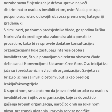
nezaboravnu činjenicu da je država upravo najveći
diskriminator osoba s invaliditetom, ovim Vlada postupa
potpuno suprotno od svojih obaveza prema ovoj kategoriji
građana/ki.
S tim u vezi, pozivamo predsjednika Vlade, gospodina Duška
Markovića da predloge oba zakonska akta povuče iz
procedure, kako bi se sprovele dodatne konsultacije s
organizacijama koje zastupaju interese osoba s
invaliditetom, što je ponavljamo direktna obaveza Vlade
definisana i Konvencijom i Ustavom Crne Gore. Ovu inicijativu
juče su i predstavnici nevladinih organizacija u Savjetu za
brigu o licima sa invaliditetom uputili kao predlog
izaključakovogtijela.
U suprotnom, smatraćemo da je ovo direktan udar na osobe s
invaliditetom i njihove organizacije, koje će dovesti do
gašenja brojnih organizacija, naročito onih na lokalnom
nivou, prestanak ulaganja i razvoja servisa podrške,