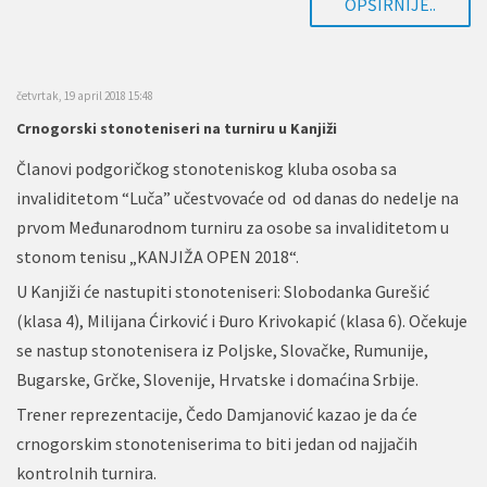
OPŠIRNIJE..
četvrtak, 19 april 2018 15:48
Crnogorski stonoteniseri na turniru u Kanjiži
Članovi podgoričkog stonoteniskog kluba osoba sa
invaliditetom “Luča” učestvovaće od od danas do nedelje na
prvom Međunarodnom turniru za osobe sa invaliditetom u
stonom tenisu „KANJIŽA OPEN 2018“.
U Kanjiži će nastupiti stonoteniseri: Slobodanka Gurešić
(klasa 4), Milijana Ćirković i Đuro Krivokapić (klasa 6). Očekuje
se nastup stonotenisera iz Poljske, Slovačke, Rumunije,
Bugarske, Grčke, Slovenije, Hrvatske i domaćina Srbije.
Trener reprezentacije, Čedo Damjanović kazao je da će
crnogorskim stonoteniserima to biti jedan od najjačih
kontrolnih turnira.