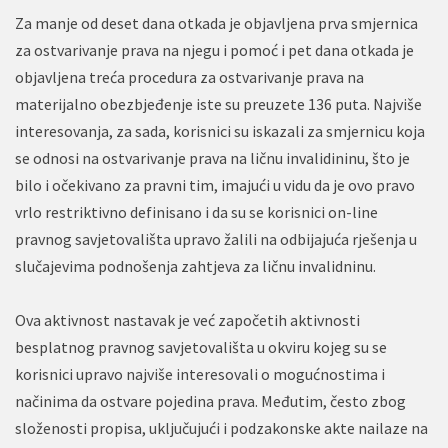
Za manje od deset dana otkada je objavljena prva smjernica
za ostvarivanje prava na njegu i pomoć i pet dana otkada je
objavljena treća procedura za ostvarivanje prava na
materijalno obezbjeđenje iste su preuzete 136 puta. Najviše
interesovanja, za sada, korisnici su iskazali za smjernicu koja
se odnosi na ostvarivanje prava na ličnu invalidininu, što je
bilo i očekivano za pravni tim, imajući u vidu da je ovo pravo
vrlo restriktivno definisano i da su se korisnici on-line
pravnog savjetovališta upravo žalili na odbijajuća rješenja u
slučajevima podnošenja zahtjeva za ličnu invalidninu.
Ova aktivnost nastavak je već započetih aktivnosti
besplatnog pravnog savjetovališta u okviru kojeg su se
korisnici upravo najviše interesovali o mogućnostima i
načinima da ostvare pojedina prava. Međutim, često zbog
složenosti propisa, uključujući i podzakonske akte nailaze na