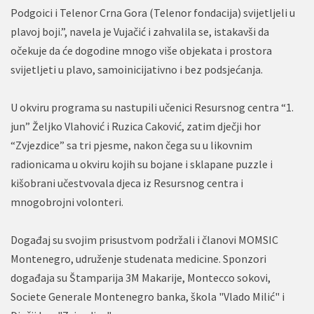
Podgoici i Telenor Crna Gora (Telenor fondacija) svijetljeli u
plavoj boji.”, navela je Vujačić i zahvalila se, istakavši da
očekuje da će dogodine mnogo više objekata i prostora
svijetljeti u plavo, samoinicijativno i bez podsjećanja.
U okviru programa su nastupili učenici Resursnog centra “1.
jun” Željko Vlahović i Ruzica Caković, zatim dječji hor
“Zvjezdice” sa tri pjesme, nakon čega su u likovnim
radionicama u okviru kojih su bojane i sklapane puzzle i
kišobrani učestvovala djeca iz Resursnog centra i
mnogobrojni volonteri.
Događaj su svojim prisustvom podržali i članovi MOMSIC
Montenegro, udruženje studenata medicine. Sponzori
događaja su Štamparija 3M Makarije, Montecco sokovi,
Societe Generale Montenegro banka, škola "Vlado Milić" i