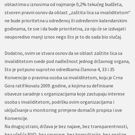
oblastima u iznosima od najmanje 0,2% tekućeg budžeta,
stvoren pravni osnov da oblast „zaštita lica sa invaliditetom“
ne bude prioritetna u određenoj ili određenim kalendarskim
godinama, te sve i da bude prioritetna, za nju će se izdvajati
neuporedivo manji iznos nego što je to do sada bio slučaj.
Dodatno, ovim se stvara osnov da se oblast zaštite lica sa
invaliditetom svede pod nadležnost jednog državnog organa,
što je potpuno suprotno odredbama članova 4, 33 i 35
Konvencije o pravima osoba sa invaliditetom, koju je Crna
Gora ratifikovala 2009. godine, a kojima su definisane
obaveze saradnje s organizacijama koje zastupaju interese
osoba s invaliditetom, podršku ovim organizacijama i
uključivanje u monitoring primjene domaćih propisa i ove
Konvencije.
Na drugoj strani, država je bez najave, bez transparentnosti,
bez učešća NVO, bez rasprave, bez konsultacija, bez analize