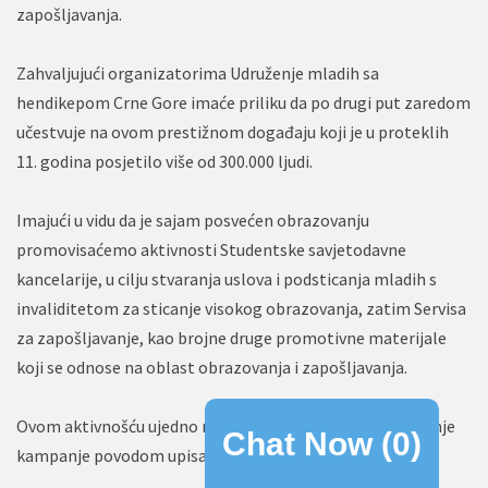
zapošljavanja.
Zahvaljujući organizatorima Udruženje mladih sa
hendikepom Crne Gore imaće priliku da po drugi put zaredom
učestvuje na ovom prestižnom događaju koji je u proteklih
11. godina posjetilo više od 300.000 ljudi.
Imajući u vidu da je sajam posvećen obrazovanju
promovisaćemo aktivnosti Studentske savjetodavne
kancelarije, u cilju stvaranja uslova i podsticanja mladih s
invaliditetom za sticanje visokog obrazovanja, zatim Servisa
za zapošljavanje, kao brojne druge promotivne materijale
koji se odnose na oblast obrazovanja i zapošljavanja.
Ovom aktivnošću ujedno najavljujemo početak ovogodišnje
Chat Now (
0
)
kampanje povodom upisa na fakultet.