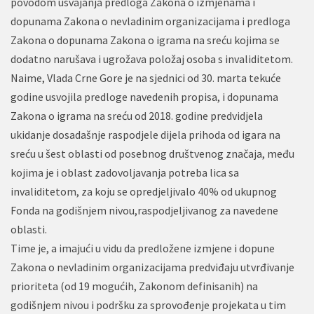
povodom usvajanja predloga Zakona o izmjenama i
dopunama Zakona o nevladinim organizacijama i predloga
Zakona o dopunama Zakona o igrama na sreću kojima se
dodatno narušava i ugrožava položaj osoba s invaliditetom.
Naime, Vlada Crne Gore je na sjednici od 30. marta tekuće
godine usvojila predloge navedenih propisa, i dopunama
Zakona o igrama na sreću od 2018. godine predvidjela
ukidanje dosadašnje raspodjele dijela prihoda od igara na
sreću u šest oblasti od posebnog društvenog značaja, među
kojima je i oblast zadovoljavanja potreba lica sa
invaliditetom, za koju se opredjeljivalo 40% od ukupnog
Fonda na godišnjem nivou,raspodjeljivanog za navedene
oblasti.
Time je, a imajući u vidu da predložene izmjene i dopune
Zakona o nevladinim organizacijama predviđaju utvrđivanje
prioriteta (od 19 mogućih, Zakonom definisanih) na
godišnjem nivou i podršku za sprovođenje projekata u tim