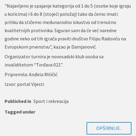
"Najavljeno je spajanje kategorija od 1 do 5 (osobe koje igraju
u kolicima) i 6 do 8 (stojeći položaj) tako da ćemo imati
priliku da stičemo međunarodno iskustvo od trenutno
kvalitetnijih protivnika. Siguran sam da će već naredne
godine neko od tih igrača praviti društvo Filipu Radoviću na
Evropskom prvenstvu", kazao je Damjanović.
Organizator turnira je novosadski klub osoba sa
invaliditetom “Tvrđava 021”.
Pripremila: Anđela Miličić
Izvor: portal Vijesti
Published in
Sport i rekreacija
Tagged under
OPŠIRNIJE..