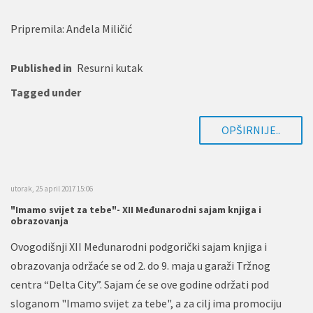
Pripremila: Anđela Miličić
Published in
Resurni kutak
Tagged under
OPŠIRNIJE..
utorak, 25 april 2017 15:06
"Imamo svijet za tebe"- XII Međunarodni sajam knjiga i
obrazovanja
Ovogodišnji XII Međunarodni podgorički sajam knjiga i
obrazovanja održaće se od 2. do 9. maja u garaži Tržnog
centra “Delta City”. Sajam će se ove godine održati pod
sloganom "Imamo svijet za tebe", a za cilj ima promociju