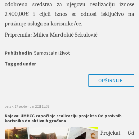
odobrena sredstva za njegovu realizaciju iznose
2.400,00€ i cijeli iznos se odnosi isključivo na
pružanje usluga za korisnike/ce.
Pripremila: Milica Marđokić
Sekulović
Published in
Samostalni život
Tagged under
OPŠIRNIJE..
petak, 17 septembar 2021 11:33
Najava: UMHCG započinje realizaciju projekta Od pasivnih
korisnika do aktivnih građana
Projekat
Od