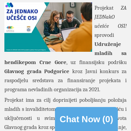
Projekat
ZA
JEDNakO
učešće OSI!
sprovodi
Udruženje
mladih sa
hendikepom Crne Gor
e
, uz finansijsku podršku
Glavnog grada Podgorice
kroz Javni konkurs za
raspodjelu sredstava za finansiranje projekata i
programa nevladinih organizacija za 2021.
Projekat ima za cilj doprinijeti poboljšanju položaja
mladih s invaliditetom i njihovom aktivnijem učešću i
Chat Now (
0
)
uključenosti u svim sferama društvenog života
Glavnog grada kroz specifične ciljeve i to: Osnaživanje,