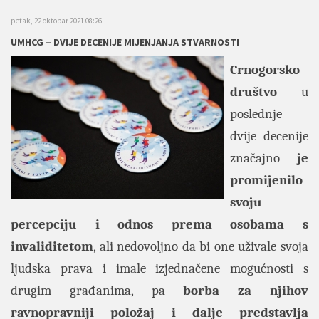
petak, 22 oktobar 2021 08:26
UMHCG – DVIJE DECENIJE MIJENJANJA STVARNOSTI
Crnogorsko
društvo
u
poslednje
dvije decenije
značajno
je
promijenilo
svoju
percepciju i odnos prema osobama s
invaliditetom
, ali nedovoljno da bi one uživale svoja
ljudska prava i imale izjednačene mogućnosti s
drugim građanima, pa
borba za njihov
ravnopravniji položaj i dalje predstavlja