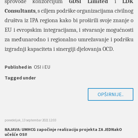
sprovode konzorcijum
GDSI Limited
i
LDK
Consultants
, s ciljem podrške organizacijama civilnog
društva iz IPA regiona kako bi proširili svoje znanje o
EU i evropskim integracijama, i stvaranje mogućnosti
za međunarodno i regionalno umrežavanje i podršku
izgradnji kapaciteta i sinergiji djelovanja OCD.
Published in
OSI i EU
Tagged under
OPŠIRNIJE..
ponedeljak, 13 septembar 2021 12:03
NAJAVA: UMHCG započinje realizaciju projekta ZA JEDNakO
učešće OSI!