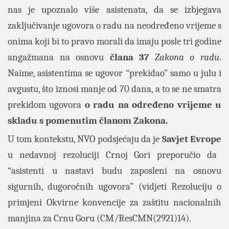
nas je upoznalo više asistenata, da se izbjegava
zaključivanje ugovora o radu na neodređeno vrijeme s
onima koji bi to pravo morali da imaju posle tri godine
angažmana na osnovu
člana 37
Zakona o radu
.
Naime, asistentima se ugovor “prekidao” samo u julu i
avgustu, što iznosi manje od 70 dana, a to se ne smatra
prekidom ugovora
o radu na određeno vrijeme u
skladu s pomenutim članom Zakona.
U tom kontekstu, NVO podsjećaju da je
Savjet Evrope
u nedavnoj rezoluciji Crnoj Gori preporučio da
“asistenti u nastavi budu zaposleni na osnovu
sigurnih, dugoročnih ugovora” (vidjeti Rezoluciju o
primjeni Okvirne konvencije za zaštitu nacionalnih
manjina za Crnu Goru (CM/ResCMN(2921)14).