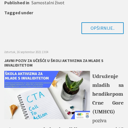
Published in
Samostalni život
Tagged under
OPŠIRNIJE..
četvrtak, 16 septembar 2021 13:04
JAVNI POZIV ZA UČEŠĆE U ŠKOLI AKTIVIZMA ZA MLADE S
INVALIDITETOM
Udruženje
mladih sa
hendikepom
Crne Gore
(UMHCG)
poziva