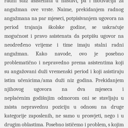
radni staž asistenata u nastavi, pa i motivacija za
angažman ove vrste. Naime, prekidanjem radnog
angažmana na par mjeseci, potpisivanjem ugovora na
period trajanja školske godine, se uskraćuje
mogućnost i pravo asistenata da potpišu ugovor na
neodređeno vrijeme i time imaju stalni radni
angažman. Kako navode, ovo je posebno
problematično i nepravedno prema asistentima koji
su angažovani duži vremenski period i koji asistiraju
istim učenicima/ama duži niz godina. Prekidanjem
njihovog ugovora na dva mjeseca i
neplaćenim godišnjim odmorom oni se stavljaju u
zaista nepravednu poziciju u odnosu na druge
kategorije zaposlenih, ne samo u prosvjeti, nego i u
drugim oblastima. Posebno ističemo i problem, s kojim