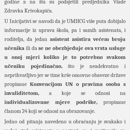
godine
a na šta su podsjetili predjednika Vlade
Zdravka Krivokapića.
U Inicijativi se navodi da je UMHCG više puta dobijalo
informacije iz uprava škola, pa i samih asistenata, i
roditelja, da jedan
asistent asistira većem broju
učenika
ili da
se ne obezbjeđuje ova vrsta usluge
u onoj mjeri koliko je to potrebno svakom
učeniku pojedinačno,
što je neadekvatno i
neprihvatljivo jer se time krše osnovne obaveze države
propisane
Konvencijom UN o pravima osoba s
invaliditetom,
a koje se odnosi na
individualizovane mjere podrške,
propisane
članom 24 koji se odnosi na obrazovanje.
Jedno od pitanja navedeno u obraćanju je svakako i