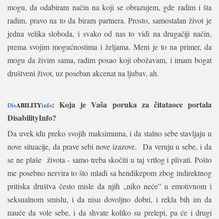
mogu, da odabiram način na koji se obrazujem, gde radim i šta
radim, pravo na to da biram partnera. Prosto, samostalan život je
jedna velika sloboda, i svako od nas to vidi na drugačiji način,
prema svojim mogućnostima i željama. Meni je to na primer, da
mogu da živim sama, radim posao koji obožavam, i imam bogat
društveni život, uz poseban akcenat na ljubav, ah.
: Koja je Vaša poruka za čitataoce portala
Dis
ABILITY
info
DisabilityInfo?
Da uvek idu preko svojih maksimuma, i da stalno sebe stavljaju u
nove situacije, da prave sebi nove izazove.
Da veruju u sebe, i da
se ne plaše
života - samo treba skočiti u taj vrtlog i plivati. Pošto
me posebno nervira to što mladi sa hendikepom zbog indirektnog
pritiska društva često misle da njih „niko neće” u emotivnom i
seksualnom smislu, i da nisu dovoljno dobri, i rekla bih im da
nauče da vole sebe, i da shvate koliko su prelepi, pa će i drugi