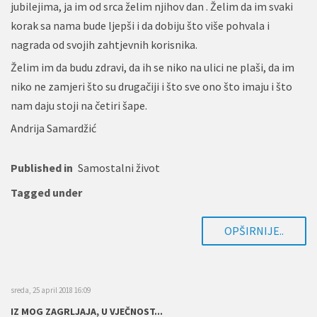
jubilejima, ja im od srca želim njihov dan . Želim da im svaki
korak sa nama bude ljepši i da dobiju što više pohvala i
nagrada od svojih zahtjevnih korisnika.
Želim im da budu zdravi, da ih se niko na ulici ne plaši, da im
niko ne zamjeri što su drugačiji i što sve ono što imaju i što
nam daju stoji na četiri šape.
Andrija Samardžić
Published in
Samostalni život
Tagged under
OPŠIRNIJE..
sreda, 25 april 2018 16:09
IZ MOG ZAGRLJAJA, U VJEČNOST...