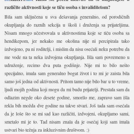
različite aktivnosti koje se tiču osoba s invaliditetom?
Bila sam uključena u sva dešavanja generalno, od porodičnih
okupljanja do raznih sekcija u školi i druženja sa prijateljima.
Nisam mnogo učestvovala u aktivnostima koje se tiču osoba sa
hendikepom, jer nekako me okolina nije ni percipirala tako
izdvojeno, pa ni roditelji, i mislim da nisu osećali neku potrebu da
me vode na ta neka izdvojena okupljanja. Išla sam povremeno u
udruženje, recimo dva puta godišnje. Nije mi to bilo nešto
specijalno, imala sam generalno bogat život i to mi je zaista bila
samo još jedna od aktivnosti. Pritom tamo nije bilo bar u to vreme,
ljudi mojih godina koji mogu da mi budu prijatelji. Prestala sam da
odlazim negde oko desete godine, smorilo me, zapravo sam išla
rekla bih možda dve godine na takve stvari. Još tada sam osećala
da je loše što se mi sad kao različiti, izdvojeni, okupljamo sami,
smetalo mi je to. Tad nisam znala da je osećaj koji sam imala
ustvari bio težnja za inkluzivnim društvom. :)