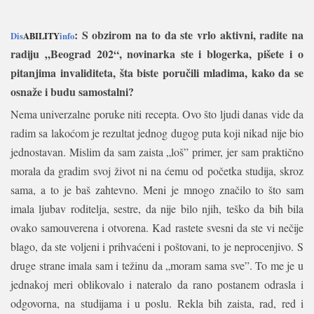
: S obzirom na to da ste vrlo aktivni, radite na
Dis
ABILITY
info
radiju „Beograd 202“,
novinarka ste i blogerka, pišete i o
pitanjima invaliditeta, šta biste poručili mladima, kako da se
osnaže i budu samostalni?
Nema univerzalne poruke niti recepta. Ovo što ljudi danas vide da
radim sa lakoćom je rezultat jednog dugog puta koji nikad nije bio
jednostavan. Mislim da sam zaista „loš” primer, jer sam praktično
morala da gradim svoj život ni na ćemu od početka studija, skroz
sama, a to je baš zahtevno. Meni je mnogo značilo to što sam
imala ljubav roditelja, sestre, da nije bilo njih, teško da bih bila
ovako samouverena i otvorena. Kad rastete svesni da ste vi nečije
blago, da ste voljeni i prihvaćeni i poštovani, to je neprocenjivo. S
druge strane imala sam i težinu da „moram sama sve”. To me je u
jednakoj meri oblikovalo i nateralo da rano postanem odrasla i
odgovorna, na studijama i u poslu. Rekla bih zaista, rad, red i