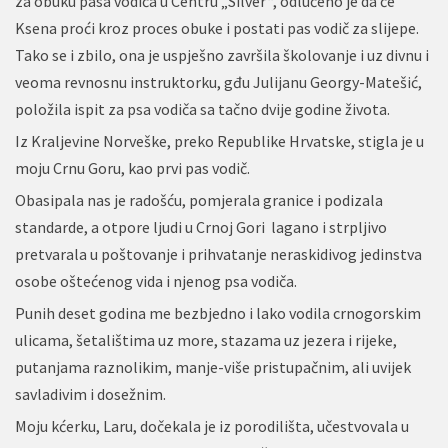
za obuku pasa vodiča u Centru „Silver“, odlučeno je da će
Ksena proći kroz proces obuke i postati pas vodič za slijepe.
Tako se i zbilo, ona je uspješno završila školovanje i uz divnu i
veoma revnosnu instruktorku, gđu Julijanu Georgy-Matešić,
položila ispit za psa vodiča sa tačno dvije godine života.
Iz Kraljevine Norveške, preko Republike Hrvatske, stigla je u
moju Crnu Goru, kao prvi pas vodič.
Obasipala nas je radošću, pomjerala granice i podizala
standarde, a otpore ljudi u Crnoj Gori lagano i strpljivo
pretvarala u poštovanje i prihvatanje neraskidivog jedinstva
osobe oštećenog vida i njenog psa vodiča.
Punih deset godina me bezbjedno i lako vodila crnogorskim
ulicama, šetalištima uz more, stazama uz jezera i rijeke,
putanjama raznolikim, manje-više pristupačnim, ali uvijek
savladivim i dosežnim.
Moju kćerku, Laru, dočekala je iz porodilišta, učestvovala u