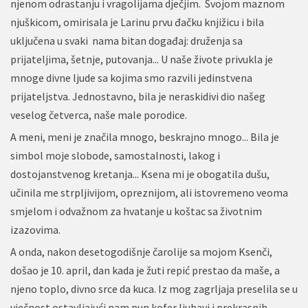
njenom odrastanju i vragolijama dječjim. Svojom maznom
njuškicom, omirisala je Larinu prvu đačku knjižicu i bila
uključena u svaki nama bitan događaj: druženja sa
prijateljima, šetnje, putovanja... U naše živote privukla je
mnoge divne ljude sa kojima smo razvili jedinstvena
prijateljstva. Jednostavno, bila je neraskidivi dio našeg
veselog četverca, naše male porodice.
A meni, meni je značila mnogo, beskrajno mnogo... Bila je
simbol moje slobode, samostalnosti, lakog i
dostojanstvenog kretanja... Ksena mi je obogatila dušu,
učinila me strpljivijom, opreznijom, ali istovremeno veoma
smjelom i odvažnom za hvatanje u koštac sa životnim
izazovima.
A onda, nakon desetogodišnje čarolije sa mojom Ksenči,
došao je 10. april, dan kada je žuti repić prestao da maše, a
njeno toplo, divno srce da kuca. Iz mog zagrljaja preselila se u
vječnost ostavljajući nam pun kofer ljubavi i prekrasnih