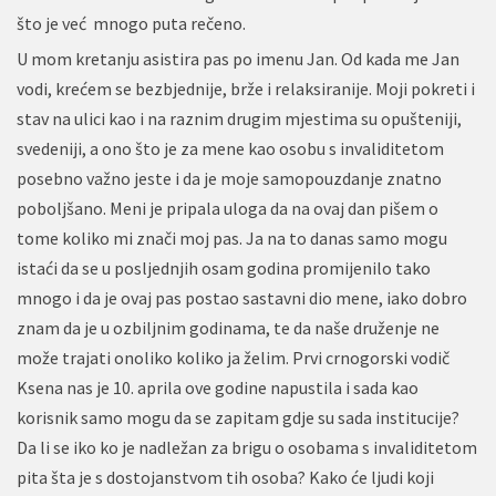
što je već mnogo puta rečeno.
U mom kretanju asistira pas po imenu Jan. Od kada me Jan
vodi, krećem se bezbjednije, brže i relaksiranije. Moji pokreti i
stav na ulici kao i na raznim drugim mjestima su opušteniji,
svedeniji, a ono što je za mene kao osobu s invaliditetom
posebno važno jeste i da je moje samopouzdanje znatno
poboljšano. Meni je pripala uloga da na ovaj dan pišem o
tome koliko mi znači moj pas. Ja na to danas samo mogu
istaći da se u posljednjih osam godina promijenilo tako
mnogo i da je ovaj pas postao sastavni dio mene, iako dobro
znam da je u ozbiljnim godinama, te da naše druženje ne
može trajati onoliko koliko ja želim. Prvi crnogorski vodič
Ksena nas je 10. aprila ove godine napustila i sada kao
korisnik samo mogu da se zapitam gdje su sada institucije?
Da li se iko ko je nadležan za brigu o osobama s invaliditetom
pita šta je s dostojanstvom tih osoba? Kako će ljudi koji