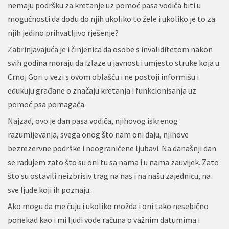
nemaju podršku za kretanje uz pomoć pasa vodiča biti u
mogućnosti da dođu do njih ukoliko to žele i ukoliko je to za
njih jedino prihvatljivo rješenje?
Zabrinjavajuća je i činjenica da osobe s invaliditetom nakon
svih godina moraju da izlaze u javnost i umjesto struke koja u
Crnoj Gori u vezi s ovom oblašću i ne postoji informišu i
edukuju građane o značaju kretanja i funkcionisanja uz
pomoć psa pomagača.
Najzad, ovo je dan pasa vodiča, njihovog iskrenog
razumijevanja, svega onog što nam oni daju, njihove
bezrezervne podrške i neograničene ljubavi. Na današnji dan
se radujem zato što su oni tu sa nama i u nama zauvijek. Zato
što su ostavili neizbrisiv trag na nas i na našu zajednicu, na
sve ljude koji ih poznaju.
Ako mogu da me čuju i ukoliko možda i oni tako nesebično
ponekad kao i mi ljudi vode računa o važnim datumima i