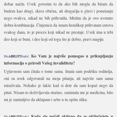
dobar način. Uvek govorim to da ako bih mogla da biram da
budem kao drugi, skroz obična, ali drugačija u glavi i ponašanju
nego ovakva, nikad ne bih prihvatila. Mislim da je ovo uvrnuto
dobra kombinacija. Činjenicu da imam hendikep prihvatam iznova
svakog dana, to je proces koji nikad ne prestaje. Uvek ima u tebi
deo koji se buni, i deo koji od toga što je dobio, pravi magiju.
: Ko Vam je najviše pomogao u prikupljanju
Dis
ABILITY
info
informacija o prirodi Vašeg invaliditeta?
Uglavnom sam čitala o tome sama. Imala sam podršku roditelja,
oni su uvek odgovarali na moja pitanja, ali najviše sam sama
istraživala. Nekako je lakše kad si dete da sam kopaš nego da
pitaš. Nisam to doživljavala strašno, zanimala me je medicina, bilo
mi je zanimljivo da uklapam i sebe u tu opštu sliku.
: Kada ste počeli aktivno da se uključujete u
Dis
ABILITY
info