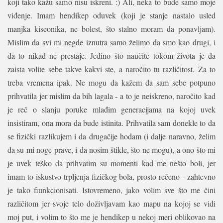
koji tako kažu samo nisu iskreni. :) Ali, neka to bude samo moje
viđenje. Imam hendikep oduvek (koji je stanje nastalo usled
manjka kiseonika, ne bolest, što stalno moram da ponavljam).
Mislim da svi mi negde iznutra samo želimo da smo kao drugi, i
da to nikad ne prestaje. Jedino što naučite tokom života je da
zaista volite sebe takve kakvi ste, a naročito tu različitost. Za to
treba vremena ipak. Ne mogu da kažem da sam sebe potpuno
prihvatila jer mislim da bih lagala - a to je neiskreno, naročito kad
je reč o slanju poruke mlađim generacijama na kojoj uvek
insistiram, ona mora da bude istinita. Prihvatila sam donekle to da
se fizički razlikujem i da drugačije hodam (i dalje naravno, želim
da su mi noge prave, i da nosim štikle, što ne mogu), a ono što mi
je uvek teško da prihvatim su momenti kad me nešto boli, jer
imam to iskustvo trpljenja fizičkog bola, prosto rečeno - zahtevno
je tako fiunkcionisati. Istovremeno, jako volim sve što me čini
različitom jer svoje telo doživljavam kao mapu na kojoj se vidi
moj put, i volim to što me je hendikep u nekoj meri oblikovao na