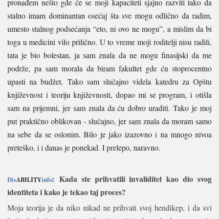
pronađem nešto gde će se moji kapaciteti sjajno razviti tako da
stalno imam dominantan osećaj šta sve mogu odlično da radim,
umesto stalnog podsećanja “eto, ni ovo ne mogu”, a mislim da bi
toga u medicini vilo prilično. U to vreme moji roditelji nisu radili,
tata je bio bolestan, ja sam znala da ne mogu finasijski da me
podrže, pa sam morala da biram fakultet gde ću stoprocentno
upasti na budžet. Tako sam slučajno videla katedru za Opštu
književnost i teoriju književnosti, dopao mi se program, i otišla
sam na prijemni, jer sam znala da ću dobro uraditi. Tako je moj
put praktično oblikovan - slučajno, jer sam znala da moram samo
na sebe da se oslonim. Bilo je jako izazovno i na mnogo nivoa
preteško, i i danas je ponekad. I prelepo, naravno.
:
Kada ste prihvatili invaliditet kao dio svog
Dis
ABILITY
info
identiteta i kako je tekao taj proces?
Moja teorija je da niko nikad ne prihvati svoj hendikep, i da svi