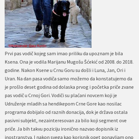
Prvi pas vodič kojeg sam imao priliku da upoznam je bila
Ksena. Ona je vodila Marijanu Mugošu Šćekić od 2008. do 2018.
godine. Nakon Ksene u Crnu Goru su došli i Luna, Jan, Ori i
Uran. Na dan pasa vodiča samo možemo da konstatujemo da
je prošlo deset godina od dolaska prvog i početka priče zvane
pas vodič u Crnoj Gori. Vodiči su plaćani novcem koji je
Udruženje mladih sa hendikepom Crne Gore kao nosilac
programa dobijalo od raznih donacija, dok je država ostala
pasivni subjekt, nezainteresovan za bilo koji segment ove
priče. Ja bih takvu poziciju ironično nazvao dopisnik iz
inostranstva. I nakon svega kao korisnik opet ponavljam ono