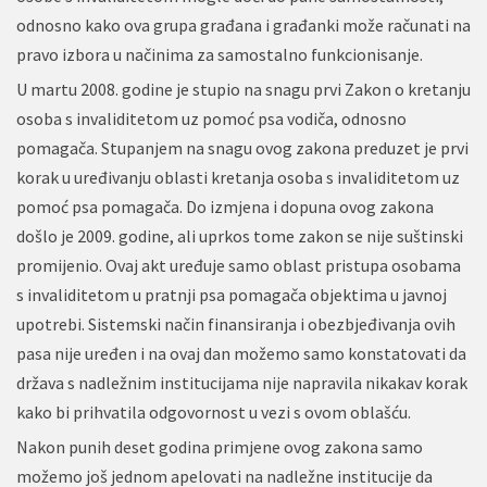
odnosno kako ova grupa građana i građanki može računati na
pravo izbora u načinima za samostalno funkcionisanje.
U martu 2008. godine je stupio na snagu prvi Zakon o kretanju
osoba s invaliditetom uz pomoć psa vodiča, odnosno
pomagača. Stupanjem na snagu ovog zakona preduzet je prvi
korak u uređivanju oblasti kretanja osoba s invaliditetom uz
pomoć psa pomagača. Do izmjena i dopuna ovog zakona
došlo je 2009. godine, ali uprkos tome zakon se nije suštinski
promijenio. Ovaj akt uređuje samo oblast pristupa osobama
s invaliditetom u pratnji psa pomagača objektima u javnoj
upotrebi. Sistemski način finansiranja i obezbjeđivanja ovih
pasa nije uređen i na ovaj dan možemo samo konstatovati da
država s nadležnim institucijama nije napravila nikakav korak
kako bi prihvatila odgovornost u vezi s ovom oblašću.
Nakon punih deset godina primjene ovog zakona samo
možemo još jednom apelovati na nadležne institucije da