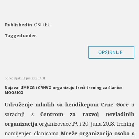
Published in
OSI i EU
Tagged under
OPŠIRNIJE..
ponedeljak, 11 jun 2018 14:31
Najava: UMHCG i CRNVO organizuju treći trening za članice
MOOSICG
Udruženje mladih sa hendikepom Crne Gore
u
saradnji s
Centrom za razvoj nevladinih
organizacija
organizovaće 19. i 20. juna 2018. trening
namijenjen članicama
Mreže organizacija osoba s