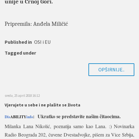
unije u Crnoj Gori.
Pripremila: Anđela Miličić
Published in
OSI i EU
Tagged under
OPŠIRNIJE..
sreda, 25 april 2018 16:12
Vjerujete u sebe i ne plašite se života
:
Ukratko se predstavite našim čitaocima.
Dis
ABILITY
info
Milanka Lana Nikolić, poznatija samo kao Lana. :) Novinarka
Radio Beograda 202, čuvene Dvestadvojke, pišem za Vice Srbija,