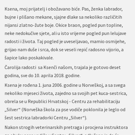
Ksena, moj prijatelj i obožavano biće. Pas, ženka labrador,
bujne i plišano mekane, sjajne dlake sa nekoliko različitih
nijansi zlatno-žute boje. Okice braon, pogled pun topline,
neke nedokučive sjete, ali u isto vrijeme pogled pun lelujave
radosti i života. Taj pogled je uveseljavao, mamio osmijehe,
grijao nam duše i srca, dok se veseli repić radosno vijorio, a
šapice lako poskakivale.
Čarolija radosti sa Ksenči našom, trajala je gotovo deset
godina, sve do 10. aprila 2018. godine.
Ksena je rođena 1. juna 2006. godine u Norveškoj, a sa svega
nekoliko mjeseci života, zajedno sa svojih pet kuca-sestrica,
obrela se u Republici Hrvatskoj - Centru za rehabilitaciju
„Silver“ (Norveška škola za pse vodiče poklonila je leglo od
šest sestrica labradorki Centru „Silver“).
Nakon strogih veterinarskih pretraga i procjena instruktora