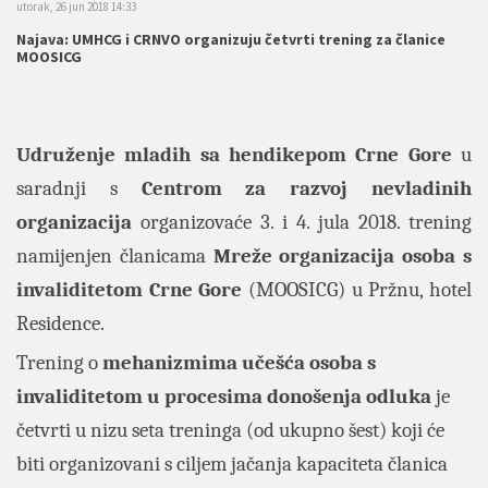
utorak, 26 jun 2018 14:33
Najava: UMHCG i CRNVO organizuju četvrti trening za članice
MOOSICG
Udruženje mladih sa hendikepom Crne Gore
u
saradnji s
Centrom za razvoj nevladinih
organizacija
organizovaće 3. i 4. jula 2018. trening
namijenjen članicama
Mreže organizacija osoba s
invaliditetom Crne Gore
(MOOSICG) u Pržnu, hotel
Residence.
Trening o
mehanizmima učešća osoba s
invaliditetom u procesima donošenja odluka
je
četvrti u nizu seta treninga (od ukupno šest) koji će
biti organizovani s ciljem jačanja kapaciteta članica