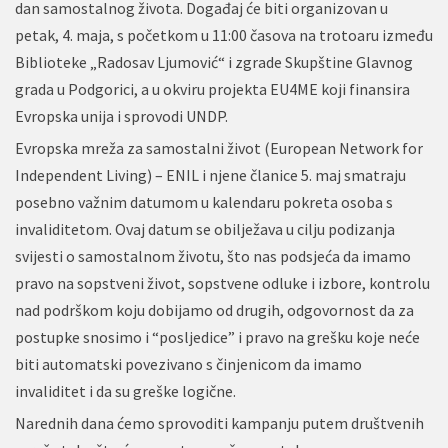
dan samostalnog života. Događaj će biti organizovan u
petak, 4. maja, s početkom u 11:00 časova na trotoaru između
Biblioteke „Radosav Ljumović“ i zgrade Skupštine Glavnog
grada u Podgorici, a u okviru projekta EU4ME koji finansira
Evropska unija i sprovodi UNDP.
Evropska mreža za samostalni život (European Network for
Independent Living) – ENIL i njene članice 5. maj smatraju
posebno važnim datumom u kalendaru pokreta osoba s
invaliditetom. Ovaj datum se obilježava u cilju podizanja
svijesti o samostalnom životu, što nas podsjeća da imamo
pravo na sopstveni život, sopstvene odluke i izbore, kontrolu
nad podrškom koju dobijamo od drugih, odgovornost da za
postupke snosimo i “posljedice” i pravo na grešku koje neće
biti automatski povezivano s činjenicom da imamo
invaliditet i da su greške logične.
Narednih dana ćemo sprovoditi kampanju putem društvenih