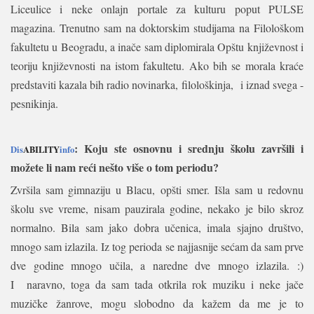
Liceulice i neke onlajn portale za kulturu poput PULSE
magazina. Trenutno sam na doktorskim studijama na Filološkom
fakultetu u Beogradu, a inače sam diplomirala Opštu književnost i
teoriju književnosti na istom fakultetu. Ako bih se morala kraće
predstaviti kazala bih radio novinarka, filološkinja,
i iznad svega -
pesnikinja.
: Koju ste osnovnu i srednju školu završili i
Dis
ABILITY
info
možete li nam reći nešto više o tom periodu?
Zvršila sam gimnaziju u Blacu, opšti smer. Išla sam u redovnu
školu sve vreme, nisam pauzirala godine, nekako je bilo skroz
normalno. Bila sam jako dobra učenica, imala sjajno društvo,
mnogo sam izlazila. Iz tog perioda se najjasnije sećam da sam prve
dve godine mnogo učila, a naredne dve mnogo izlazila. :)
I
naravno, toga da sam tada otkrila rok muziku i neke jače
muzičke žanrove, mogu slobodno da kažem da me je to