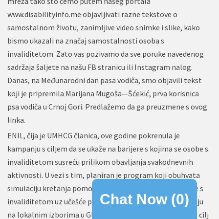
mreža tako što ćemo putem našeg portala
www.disabilityinfo.me objavljivati razne tekstove o
samostalnom životu, zanimljive video snimke i slike, kako
bismo ukazali na značaj samostalnosti osoba s
invaliditetom. Zato vas pozivamo da sve poruke navedenog
sadržaja šaljete na našu FB stranicu ili Instagram nalog.
Danas, na Međunarodni dan pasa vodiča, smo objavili tekst
koji je pripremila Marijana Mugoša—Šćekić, prva korisnica
psa vodiča u Crnoj Gori. Predlažemo da ga preuzmene s ovog
linka.
ENIL, čija je UMHCG članica, ove godine pokrenula je
kampanju s ciljem da se ukaže na barijere s kojima se osobe s
invaliditetom susreću prilikom obavljanja svakodnevnih
aktivnosti. U vezi s tim, planiran je program koji obuhvata
simulaciju kretanja pomoću pomagala koja koriste osobe s
Chat Now (
0
)
invaliditetom uz učešće predstavnika partija koje učestvuju
na lokalnim izborima u Glavnom gradu. Simulacija ima za cilj