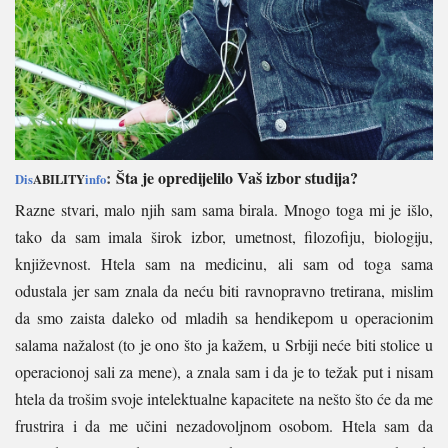
:
Šta je opredijelilo Vaš izbor studija?
Dis
ABILITY
info
Razne stvari, malo njih sam sama birala. Mnogo toga mi je išlo,
tako da sam imala širok izbor, umetnost, filozofiju, biologiju,
književnost. Htela sam na medicinu, ali sam od toga sama
odustala jer sam znala da neću biti ravnopravno tretirana, mislim
da smo zaista daleko od mladih sa hendikepom u operacionim
salama nažalost (to je ono što ja kažem, u Srbiji neće biti stolice u
operacionoj sali za mene), a znala sam i da je to težak put i nisam
htela da trošim svoje intelektualne kapacitete na nešto što će da me
frustrira i da me učini nezadovoljnom osobom. Htela sam da