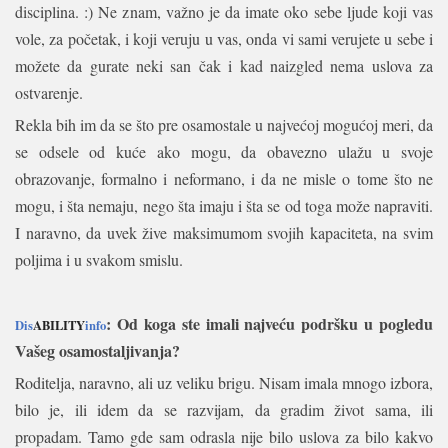
disciplina. :) Ne znam, važno je da imate oko sebe ljude koji vas
vole, za početak, i koji veruju u vas, onda vi sami verujete u sebe i
možete da gurate neki san čak i kad naizgled nema uslova za
ostvarenje.
Rekla bih im da se što pre osamostale u najvećoj mogućoj meri, da
se odsele od kuće ako mogu, da obavezno ulažu u svoje
obrazovanje, formalno i neformano, i da ne misle o tome što ne
mogu, i šta nemaju, nego šta imaju i šta se od toga može napraviti.
I naravno, da uvek žive maksimumom svojih kapaciteta, na svim
poljima i u svakom smislu.
: Od koga ste imali najveću podršku u pogledu
Dis
ABILITY
info
Vašeg osamostaljivanja?
Roditelja, naravno, ali uz veliku brigu. Nisam imala mnogo izbora,
bilo je, ili idem da se razvijam, da gradim život sama, ili
propadam. Tamo gde sam odrasla nije bilo uslova za bilo kakvo