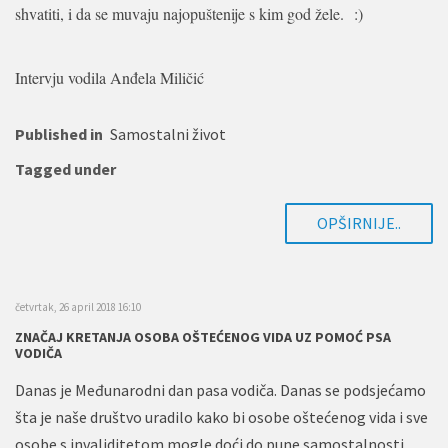
shvatiti, i da se muvaju najopuštenije s kim god žele.
:)
Intervju vodila Anđela Miličić
Published in
Samostalni život
Tagged under
OPŠIRNIJE..
četvrtak, 26 april 2018 16:10
ZNAČAJ KRETANJA OSOBA OŠTEĆENOG VIDA UZ POMOĆ PSA
VODIČA
Danas je Međunarodni dan pasa vodiča. Danas se podsjećamo
šta je naše društvo uradilo kako bi osobe oštećenog vida i sve
osobe s invaliditetom mogle doći do pune samostalnosti,