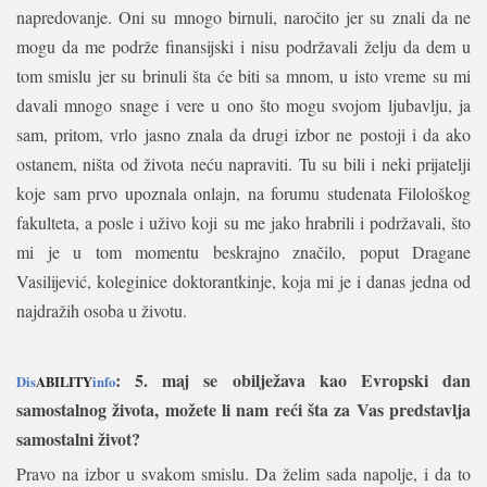
napredovanje. Oni su mnogo birnuli, naročito jer su znali da ne
mogu da me podrže finansijski i nisu podržavali želju da dem u
tom smislu jer su brinuli šta će biti sa mnom, u isto vreme su mi
davali mnogo snage i vere u ono što mogu svojom ljubavlju, ja
sam, pritom, vrlo jasno znala da drugi izbor ne postoji i da ako
ostanem, ništa od života neću napraviti. Tu su bili i neki prijatelji
koje sam prvo upoznala onlajn, na forumu studenata Filološkog
fakulteta, a posle i uživo koji su me jako hrabrili i podržavali, što
mi je u tom momentu beskrajno značilo, poput Dragane
Vasilijević, koleginice doktorantkinje, koja mi je i danas jedna od
najdražih osoba u životu.
: 5. maj se obilježava kao Evropski dan
Dis
ABILITY
info
samostalnog života, možete li nam reći šta za Vas predstavlja
samostalni život?
Pravo na izbor u svakom smislu. Da želim sada napolje, i da to