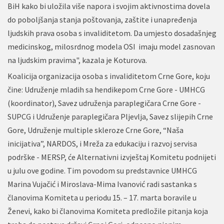
BiH kako bi uložila više napora i svojim aktivnostima dovela
do poboljšanja stanja poštovanja, zaštite i unapređenja
ljudskih prava osoba s invaliditetom. Da umjesto dosadašnjeg
medicinskog, milosrdnog modela OSI imaju model zasnovan
na ljudskim pravima", kazala je Koturova.
Koalicija organizacija osoba s invaliditetom Crne Gore, koju
čine: Udruženje mladih sa hendikepom Crne Gore - UMHCG
(koordinator), Savez udruženja paraplegičara Crne Gore -
SUPCG i Udruženje paraplegičara Pljevlja, Savez slijepih Crne
Gore, Udruženje multiple skleroze Crne Gore, “Naša
inicijativa”, NARDOS, i Mreža za edukaciju i razvoj servisa
podrške - MERSP, će Alternativni izvještaj Komitetu podnijeti
u julu ove godine. Tim povodom su predstavnice UMHCG
Marina Vujačić i Miroslava-Mima Ivanović radi sastanka s
članovima Komiteta u periodu 15. – 17. marta boravile u
Ženevi, kako bi članovima Komiteta predložile pitanja koja