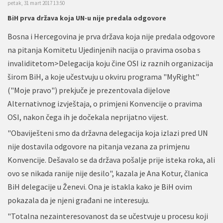
petak, 31 mart 2017 13:50
BiH prva država koja UN-u nije predala odgovore
Bosna i Hercegovina je prva država koja nije predala odgovore
na pitanja Komitetu Ujedinjenih nacija o pravima osoba s
invaliditetom>Delegacija koju čine OSI iz raznih organizacija
širom BiH, a koje učestvuju u okviru programa "MyRight"
("Moje pravo") prekjuče je prezentovala dijelove
Alternativnog izvještaja, o primjeni Konvencije o pravima
OSI, nakon čega ih je dočekala neprijatno vijest.
"Obaviješteni smo da državna delegacija koja izlazi pred UN
nije dostavila odgovore na pitanja vezana za primjenu
Konvencije. Dešavalo se da država pošalje prije isteka roka, ali
ovo se nikada ranije nije desilo", kazala je Ana Kotur, članica
BiH delegacije u Ženevi. Ona je istakla kako je BiH ovim
pokazala da je njeni građani ne interesuju.
"Totalna nezainteresovanost da se učestvuje u procesu koji