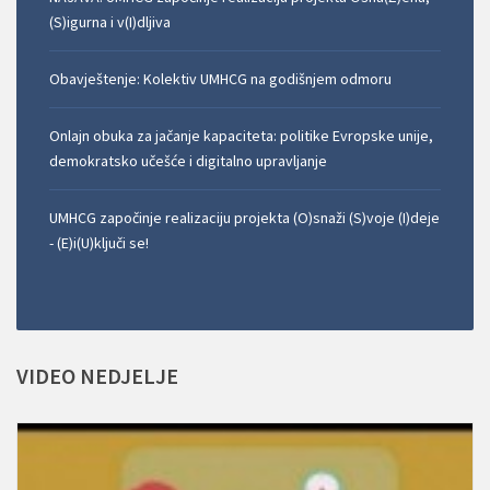
(S)igurna i v(I)dljiva
Obavještenje: Kolektiv UMHCG na godišnjem odmoru
Onlajn obuka za jačanje kapaciteta: politike Evropske unije,
demokratsko učešće i digitalno upravljanje
UMHCG započinje realizaciju projekta (O)snaži (S)voje (I)deje
- (E)i(U)ključi se!
VIDEO
NEDJELJE