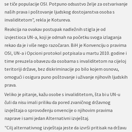
se tiče populacije OSI. Potpuno odsustvo želje za ostvarivanje
naših prava i poštovanje ljudskog dostojanstva osoba s
invaliditetom", rekla je Kotureva.
Reakcija na ovakav postupak nadležnih stigla je od
izvjestioca UN-a, koji je odmah na početku svoga izlaganja
rekao da je i više nego razočaran. BiH je Konvenciju o pravima
OSI, UN-a i Opcioni protokol potpisala u martu 2010. godine i
time preuzela obavezu da osobama s invaliditetom na cijeloj
teritoriji države, bez diskriminacije po bilo kojem osnovu,
omogući i osigura puno poštovanje i uživanje njihovih ljudskih
prava.
Veliko je pitanje, kažu osobe s invaliditetom, šta bi u UN-u
čuli da nisu imali priliku da pored zvaničnog državnog
izvještaja o sprovođenju onvencije o njihovim pravima
naprave i sami jedan Alternativni izvještaj.
"Cilj alternativnog izvještaja jeste da izvrši pritisak na državu