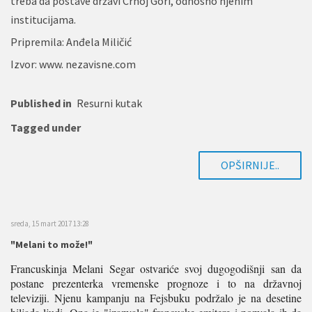
treba da postave državi Crnoj Gori, odnosno njenim
institucijama.
Pripremila: Anđela Miličić
Izvor: www. nezavisne.com
Published in
Resurni kutak
Tagged under
OPŠIRNIJE..
sreda, 15 mart 2017 13:28
"Melani to može!"
Francuskinja Melani Segar ostvariće svoj dugogodišnji san da
postane prezenterka vremenske prognoze i to na državnoj
televiziji. Njenu kampanju na Fejsbuku podržalo je na desetine