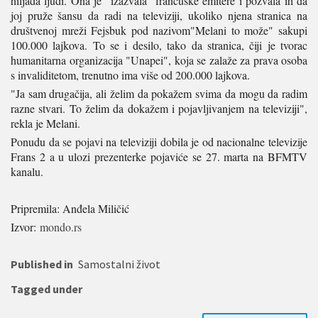
hiljada ljudi. Ona je "izazvala" francuske emitere i pozvala ih da
joj pruže šansu da radi na televiziji, ukoliko njena stranica na
društvenoj mreži Fejsbuk pod nazivom"Melani to može" sakupi
100.000 lajkova. To se i desilo, tako da stranica, čiji je tvorac
humanitarna organizacija "Unapei", koja se zalaže za prava osoba
s invaliditetom, trenutno ima više od 200.000 lajkova.
"Ja sam drugačija, ali želim da pokažem svima da mogu da radim
razne stvari. To želim da dokažem i pojavljivanjem na televiziji",
rekla je Melani.
Ponudu da se pojavi na televiziji dobila je od nacionalne televizije
Frans 2 a u ulozi prezenterke pojaviće se 27. marta na BFMTV
kanalu.
Pripremila: Anđela Miličić
Izvor:
mondo.rs
Published in
Samostalni život
Tagged under