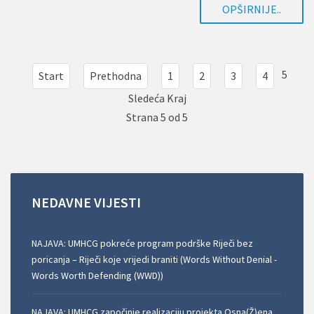
OPŠIRNIJE..
5
Start
Prethodna
1
2
3
4
Sledeća
Kraj
Strana 5 od 5
NEDAVNE
VIJESTI
NAJAVA: UMHCG pokreće program podrške Riječi bez
poricanja – Riječi koje vrijedi braniti (Words Without Denial -
Words Worth Defending (WWD))
NAJAVA: UMHCG započinje realizaciju projekta Osna(Ž)ena,