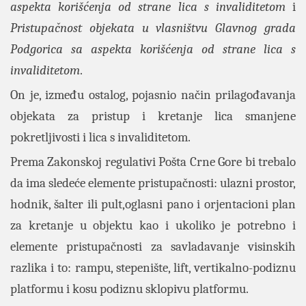
aspekta korišćenja od strane lica s invaliditetom
i
Pristupačnost objekata u vlasništvu Glavnog grada
Podgorica sa aspekta korišćenja od strane lica s
invaliditetom
.
On je, između ostalog, pojasnio način prilagođavanja
objekata za pristup i kretanje lica smanjene
pokretljivosti i lica s invaliditetom.
Prema Zakonskoj regulativi Pošta Crne Gore bi trebalo
da ima sledeće elemente pristupačnosti: ulazni prostor,
hodnik, šalter ili pult,oglasni pano i orjentacioni plan
za kretanje u objektu kao i ukoliko je potrebno i
elemente pristupačnosti za savladavanje visinskih
razlika i to: rampu, stepenište, lift, vertikalno-podiznu
platformu i kosu podiznu sklopivu platformu.