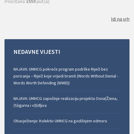
Pročitano
1550
put(a)
Idi na vrh
NEDAVNE
VIJESTI
NAJAVA: UMHCG pokreće program podrške Riječi bez
poricanja – Riječi koje vrijedi braniti (Words Without Denial -
Words Worth Defending (WWD))
NAJAVA: UMHCG započinje realizaciju projekta Osna(Ž)ena,
(S)igurna i v(I)dljiva
Obavještenje: Kolektiv UMHCG na godišnjem odmoru