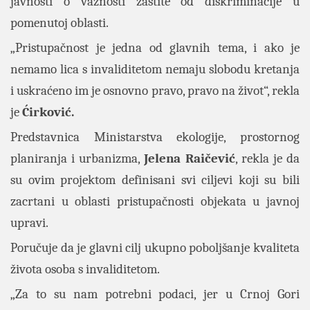
javnosti o važnosti zaštite od diskriminacije u
pomenutoj oblasti.
„Pristupačnost je jedna od glavnih tema, i ako je
nemamo lica s invaliditetom nemaju slobodu kretanja
i uskraćeno im je osnovno pravo, pravo na život“, rekla
je
Ćirković.
Predstavnica Ministarstva ekologije, prostornog
planiranja i urbanizma,
Jelena Raičević
, rekla je da
su ovim projektom definisani svi ciljevi koji su bili
zacrtani u oblasti pristupačnosti objekata u javnoj
upravi.
Poručuje da je glavni cilj ukupno poboljšanje kvaliteta
života osoba s invaliditetom.
„Za to su nam potrebni podaci, jer u Crnoj Gori