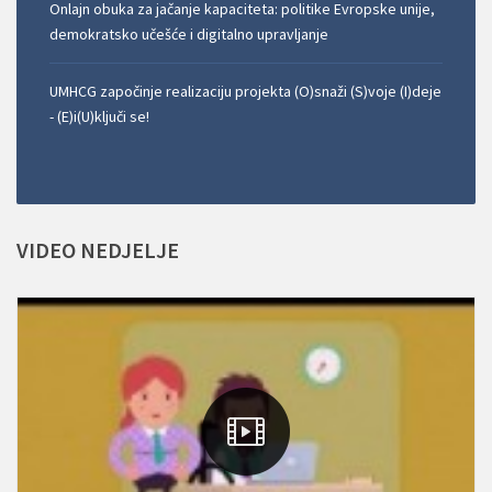
Onlajn obuka za jačanje kapaciteta: politike Evropske unije,
demokratsko učešće i digitalno upravljanje
UMHCG započinje realizaciju projekta (O)snaži (S)voje (I)deje
- (E)i(U)ključi se!
VIDEO
NEDJELJE