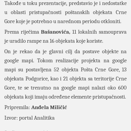
Takođe u toku prezentacije, predstavio je i nedostatke
u oblasti pristupačnosti poštanskih objekata Crne
Gore koje je potrebno u narednom periodu otkloniti.
Prema riječima
Bašanovića,
11 lokalnih samouprava
je uradilo rampe na 16 objekata koje koriste.
On je rekao da je glavni cilj da postave objekte na
google mapi. Tokom realizacije projekta na google
mapi su postavljena 52 objekta Pošta Crne Gore, 13
objekata Podgorice, kao i 21 objekta sa teritorije Crne
Gore, te se trenutno na google mapi nalazi oko 600
objekata koji imaju određene elemente pristupačnosti.
Pripremila:
Anđela Miličić
Izvor:
portal Analitika