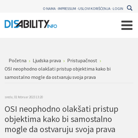
O NAMA
IMPRESSUM
USLOVI KORIŠĆENJA
LOGIN
Početna
Ljudska prava
Pristupačnost
OSI neophodno olakšati pristup objektima kako bi
samostalno mogle da ostvaruju svoja prava
sreda, 01 februar 2023 13:20
OSI neophodno olakšati pristup
objektima kako bi samostalno
mogle da ostvaruju svoja prava