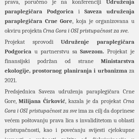
prava, poručeno je na konferenciji
Udruženja
paraplegičara Podgorica
i
Saveza udruženja
paraplegičara Crne Gore
, koja je organizovana u
okviru projekta
Crna Gora i OSI pristupačnost za sve
.
Projekat sprovodi
Udruženje paraplegičara
Podgorica
u partnerstvu sa
Savezom.
Projekat je
finansijski podržan od strane
Ministarstva
ekologije, prostornog planiranja i urbanizma
za
2021.
Predsjednica Saveza udruženja paraplegičara Crne
Gore,
Milijana Ćirković
, kazala je da projekat
Crna
Gora i OSI pristupačnost za sve
ima za cilj da doprinese
većem poštovanju prava lica s invaliditetom u oblasti
pristupačnosti, kao i povećanju svijesti cjelokupne