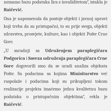
nemamo bazu podataka lica s invaliditetom“, istakla je
Raičević.
Ona je napomenula da postoje objekti i javnoj upravi
koji treba da su pristupačni, to su prije svega, objekti
zdravstva, prosvjete, kulture, kao i objekti Pošte Crne
Gore.
„U saradnji sa
Udruženjem paraplegičara
Podgorica
i
Saveza udruženja paraplegičara Crne
Gore
dogovorili smo da se uradi analiza objekata
Pošte. Sa podacima sa kojima
Minisitarstvo
već
raspolaže i podacima koji su prikupljeni tokom
realizacije projekta imaćemo jednu kvalitetnu bazu
podataka o pristupačnim objektima“, rekla je
Raičević
.