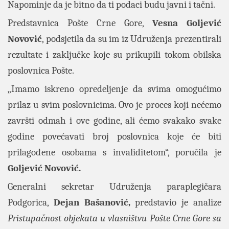
Napominje da je bitno da ti podaci budu javni i tačni.
Predstavnica Pošte Crne Gore,
Vesna Goljević
Novović
, podsjetila da su im iz Udruženja prezentirali
rezultate i zaključke koje su prikupili tokom obilska
poslovnica Pošte.
„Imamo iskreno opredeljenje da svima omogućimo
prilaz u svim poslovnicima. Ovo je proces koji nećemo
završti odmah i ove godine, ali ćemo svakako svake
godine povećavati broj poslovnica koje će biti
prilagođene osobama s invaliditetom“, poručila je
Goljević Novović.
Generalni sekretar Udruženja paraplegičara
Podgorica,
Dejan Bašanović,
predstavio je analize
Pristupačnost objekata u vlasništvu Pošte Crne Gore sa