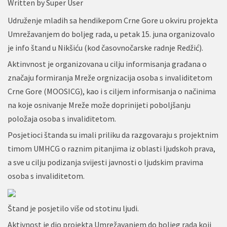
Written by
Super User
Udruženje mladih sa hendikepom Crne Gore u okviru projekta
Umrežavanjem do boljeg rada, u petak 15. juna organizovalo
je info štand u Nikšiću (kod časovnočarske radnje Redžić).
Aktinvnost je organizovana u cilju informisanja građana o
značaju formiranja Mreže orgnizacija osoba s invaliditetom
Crne Gore (MOOSICG), kao i s ciljem informisanja o načinima
na koje osnivanje Mreže može doprinijeti poboljšanju
položaja osoba s invaliditetom.
Posjetioci štanda su imali priliku da razgovaraju s projektnim
timom UMHCG o raznim pitanjima iz oblasti ljudskoh prava,
a sve u cilju podizanja svijesti javnosti o ljudskim pravima
osoba s invaliditetom.
Štand je posjetilo više od stotinu ljudi.
Aktivnost je dio projekta Umrežavanjem do boljeg rada koji