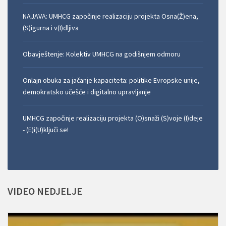
NAJAVA: UMHCG započinje realizaciju projekta Osna(Ž)ena,
(S)igurna i v(I)dljiva
Obavještenje: Kolektiv UMHCG na godišnjem odmoru
Onlajn obuka za jačanje kapaciteta: politike Evropske unije,
demokratsko učešće i digitalno upravljanje
UMHCG započinje realizaciju projekta (O)snaži (S)voje (I)deje
- (E)i(U)ključi se!
VIDEO
NEDJELJE