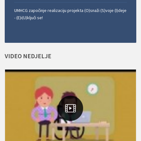
UMHCG započinje realizaciju projekta (O)snaži (S)voje (I)deje
- (E)i(U)ključi se!
VIDEO
NEDJELJE