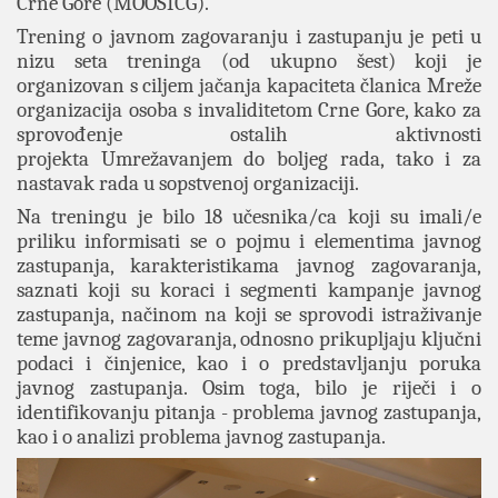
Crne Gore (MOOSICG).
Trening o javnom zagovaranju i zastupanju je peti u
nizu seta treninga (od ukupno šest) koji je
organizovan s ciljem jačanja kapaciteta članica Mreže
organizacija osoba s invaliditetom Crne Gore, kako za
sprovođenje ostalih aktivnosti
projekta Umrežavanjem do boljeg rada, tako i za
nastavak rada u sopstvenoj organizaciji.
Na treningu je bilo 18 učesnika/ca koji su imali/e
priliku informisati se o pojmu i elementima javnog
zastupanja, karakteristikama javnog zagovaranja,
saznati koji su koraci i segmenti kampanje javnog
zastupanja, načinom na koji se sprovodi istraživanje
teme javnog zagovaranja, odnosno prikupljaju ključni
podaci i činjenice, kao i o predstavljanju poruka
javnog zastupanja. Osim toga, bilo je riječi i o
identifikovanju pitanja - problema javnog zastupanja,
kao i o analizi problema javnog zastupanja.