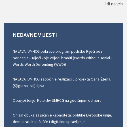
Idi na vrh
NEDAVNE
VIJESTI
NAJAVA: UMHCG pokreće program podrške Riječi bez
poricanja – Riječi koje vrijedi braniti (Words Without Denial -
Words Worth Defending (WWD))
NAJAVA: UMHCG započinje realizaciju projekta Osna(Ž)ena,
(S)igurna i v(I)dljiva
Obavještenje: Kolektiv UMHCG na godišnjem odmoru
Onlajn obuka za jačanje kapaciteta: politike Evropske unije,
demokratsko učešće i digitalno upravljanje