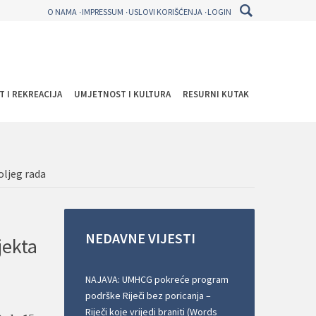
O NAMA
IMPRESSUM
USLOVI KORIŠĆENJA
LOGIN
T I REKREACIJA
UMJETNOST I KULTURA
RESURNI KUTAK
oljeg rada
NEDAVNE
VIJESTI
jekta
NAJAVA: UMHCG pokreće program
podrške Riječi bez poricanja –
Riječi koje vrijedi braniti (Words