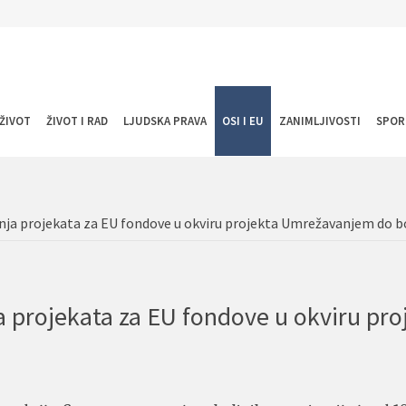
ŽIVOT
ŽIVOT I RAD
LJUDSKA PRAVA
OSI I EU
ZANIMLJIVOSTI
SPOR
nja projekata za EU fondove u okviru projekta Umrežavanjem do b
 projekata za EU fondove u okviru pro