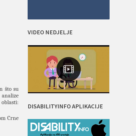
VIDEO
NEDJELJE
n što su
 analize
 oblasti:
DISABILITYINFO
APLIKACIJE
pom Crne