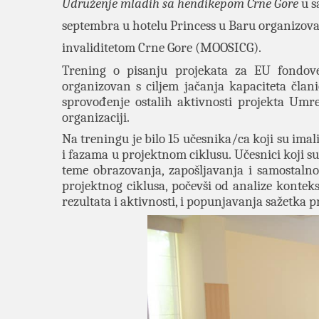
Udruženje mladih sa hendikepom Crne Gore
u s
septembra u hotelu Princess u Baru organizova
invaliditetom Crne Gore (MOOSICG).
Trening o pisanju projekata za EU fondove
organizovan s ciljem jačanja kapaciteta član
sprovođenje ostalih aktivnosti projekta Umr
organizaciji.
Na treningu je bilo 15 učesnika/ca koji su imal
i fazama u projektnom ciklusu. Učesnici koji su 
teme obrazovanja, zapošljavanja i samostalno
projektnog ciklusa, počevši od analize konteks
rezultata i aktivnosti, i popunjavanja sažetka p