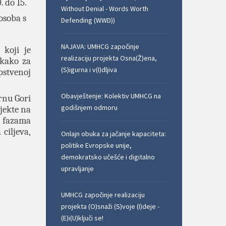
. do 15.
Without Denial - Words Worth
osoba s
Defending (WWD))
NAJAVA: UMHCG započinje
 koji je
realizaciju projekta Osna(Ž)ena,
 kako za
(S)igurna i v(I)dljiva
pstvenoj
Obavještenje: Kolektiv UMHCG na
rnu Gori
godišnjem odmoru
ojekte na
m fazama
ciljeva,
Onlajn obuka za jačanje kapaciteta:
politike Evropske unije,
demokratsko učešće i digitalno
upravljanje
UMHCG započinje realizaciju
projekta (O)snaži (S)voje (I)deje -
(E)i(U)ključi se!