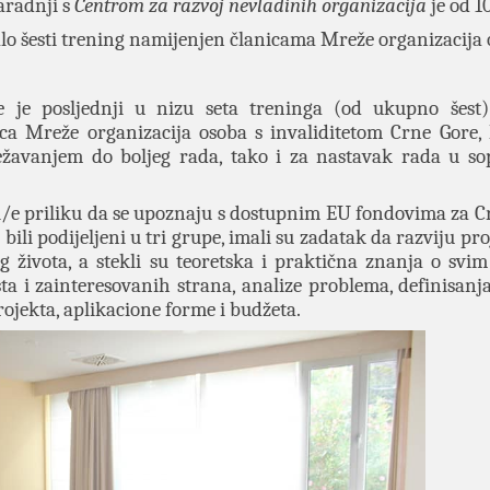
aradnji s
Centrom za razvoj nevladinih organizacija
je od 10
lo šesti trening namijenjen članicama Mreže organizacija 
 je posljednji u nizu seta treninga (od ukupno šest)
ica Mreže organizacija osoba s invaliditetom Crne Gore,
ežavanjem do boljeg rada, tako i za nastavak rada u so
i/e priliku da se upoznaju s
dostupnim EU fondovima za C
bili podijeljeni u tri grupe, imali su zadatak da razviju pr
g života, a stekli su teoretska i praktična znanja o svi
ta i zainteresovanih strana, analize problema, definisanja 
rojekta, aplikacione forme i budžeta.