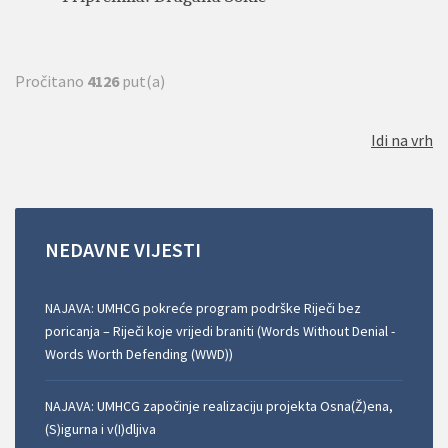
Pročitano
4126
put(a)
Idi na vrh
NEDAVNE
VIJESTI
NAJAVA: UMHCG pokreće program podrške Riječi bez
poricanja – Riječi koje vrijedi braniti (Words Without Denial -
Words Worth Defending (WWD))
NAJAVA: UMHCG započinje realizaciju projekta Osna(Ž)ena,
(S)igurna i v(I)dljiva