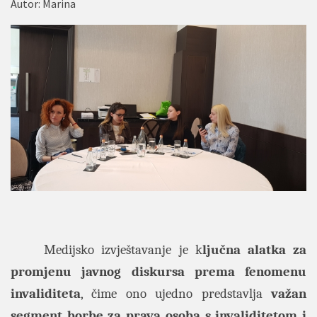
Autor:
Marina
Medijsko izvještavanje je k
ljučna alatka za
promjenu javnog diskursa prema fenomenu
invaliditeta
, čime ono ujedno predstavlja
važan
segment borbe za prava osoba s invaliditetom i