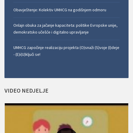
Obavještenje: Kolektiv UMHCG na godišnjem odmoru
Onlajn obuka za jačanje kapaciteta: politike Evropske unije,
demokratsko učešće i digitalno upravljanje
UMHCG započinje realizaciju projekta (O)snaži (S)voje (I)deje
- (E)i(U)ključi se!
VIDEO
NEDJELJE