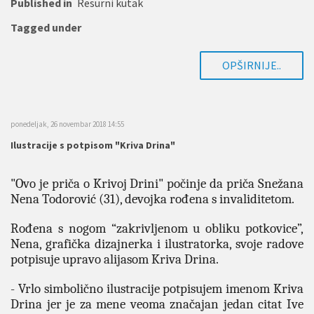
Published in
Resurni kutak
Tagged under
OPŠIRNIJE..
ponedeljak, 26 novembar 2018 14:55
Ilustracije s potpisom "Kriva Drina"
"Ovo je priča o Krivoj Drini" počinje da priča Snežana
Nena Todorović (31), devojka rođena s invaliditetom.
Rođena s nogom “zakrivljenom u obliku potkovice”,
Nena, grafička dizajnerka i ilustratorka, svoje radove
potpisuje upravo alijasom Kriva Drina.
- Vrlo simbolično ilustracije potpisujem imenom Kriva
Drina jer je za mene veoma značajan jedan citat Ive