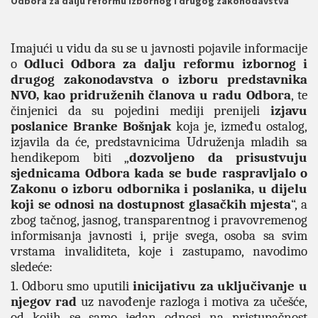
Odbora za dalju reformu izbornog i drugog zakonodavstva
Imajući u vidu da su se u javnosti pojavile informacije
o
Odluci Odbora za dalju reformu izbornog i
drugog zakonodavstva o izboru predstavnika
NVO, kao pridruženih članova u radu Odbora
, te
činjenici da su pojedini mediji prenijeli
izjavu
poslanice Branke Bošnjak
koja je, između ostalog,
izjavila da će, predstavnicima Udruženja mladih sa
hendikepom biti „
dozvoljeno da prisustvuju
sjednicama Odbora kada se bude raspravljalo o
Zakonu o izboru odbornika i poslanika, u dijelu
koji se odnosi na dostupnost glasačkih mjesta
“, a
zbog tačnog, jasnog, transparentnog i pravovremenog
informisanja javnosti i, prije svega, osoba sa svim
vrstama invaliditeta, koje i zastupamo, navodimo
sledeće:
1. Odboru smo uputili
inicijativu za uključivanje u
njegov rad
uz navođenje razloga i motiva za učešće,
od kojih se samo jedan odnosi na pristupačnost