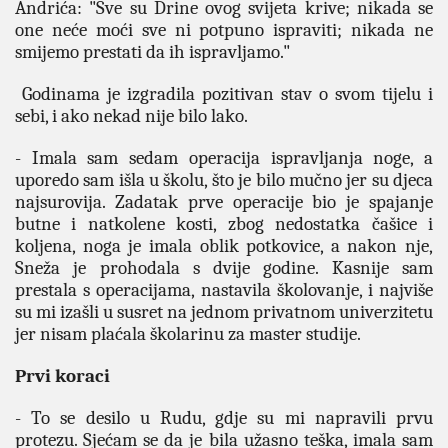
Andrića: "Sve su Drine ovog svijeta krive; nikada se
one neće moći sve ni potpuno ispraviti; nikada ne
smijemo prestati da ih ispravljamo."
Godinama je izgradila pozitivan stav o svom tijelu i
sebi, i ako nekad nije bilo lako.
- Imala sam sedam operacija ispravljanja noge, a
uporedo sam išla u školu, što je bilo mučno jer su djeca
najsurovija. Zadatak prve operacije bio je spajanje
butne i natkolene kosti, zbog nedostatka čašice i
koljena, noga je imala oblik potkovice, a nakon nje,
Sneža je prohodala s dvije godine. Kasnije sam
prestala s operacijama, nastavila školovanje, i najviše
su mi izašli u susret na jednom privatnom univerzitetu
jer nisam plaćala školarinu za master studije.
Prvi koraci
- To se desilo u Rudu, gdje su mi napravili prvu
protezu. Sjećam se da je bila užasno teška, imala sam