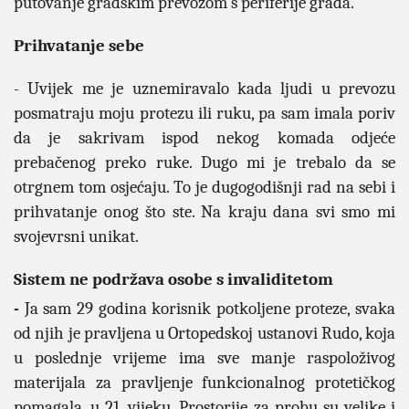
putovanje gradskim prevozom s periferije grada.
Prihvatanje sebe
- Uvijek me je uznemiravalo kada ljudi u prevozu
posmatraju moju protezu ili ruku, pa sam imala poriv
da je sakrivam ispod nekog komada odjeće
prebačenog preko ruke. Dugo mi je trebalo da se
otrgnem tom osjećaju. To je dugogodišnji rad na sebi i
prihvatanje onog što ste. Na kraju dana svi smo mi
svojevrsni unikat.
Sistem ne podržava osobe s invaliditetom
-
Ja sam 29 godina korisnik potkoljene proteze, svaka
od njih je pravljena u Ortopedskoj ustanovi Rudo, koja
u poslednje vrijeme ima sve manje raspoloživog
materijala za pravljenje funkcionalnog protetičkog
pomagala, u 21. vijeku. Prostorije za probu su velike i