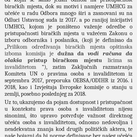
biračkih mjesta, dok su motivi i namjere UMHCG za
učešće u radu Odbora mnogo širi a zasnovani su na
Odluci Ustavnog suda iz 2017. a po ranijoj inicijativi
UMHCG, kojom je poništeno važenje odredbe o
pristupačnosti biračkih mjesta u važećem Zakonu o
izboru odbornika i poslanika, (koji je definisao da
„
Prilikom određivanja biračkih mjesta opštinska
izboma komisija je
dužna da
vodi računa da
olakša
pristup biračkom mjestu
licima sa
invaliditetom
“), zatim Zaključnih razmatranja
Komiteta UN o pravima osoba s invaliditetom iz
septembra 2017, preporuka OEBSA/ODIHR iz 2016. i
2018, kao i Izvještaja Evropske komisije o stanju u
zemlji, posebno poslednjeg za 2018.
Uz to, ukazujemo da pojam dostupnost i pristupačnost
u kontekstu prava osoba s invaliditetom nijesu
sinonimi, što upravo potvrđuje važnost direktnog
učešća osoba s invaliditetom, odnosno nedovoljna i
neadekvatna znanja kod drugih političkih aktera, te
naše bojazni da bi norme definisane bez našeg učešća