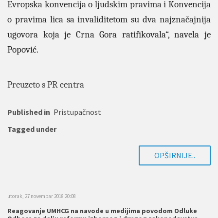
Evropska konvencija o ljudskim pravima i Konvencija
o pravima lica sa invaliditetom su dva najznačajnija
ugovora koja je Crna Gora ratifikovala“, navela je
Popović.
Preuzeto s PR centra
Published in
Pristupačnost
Tagged under
OPŠIRNIJE..
utorak, 27 novembar 2018 20:08
Reagovanje UMHCG na navode u medijima povodom Odluke