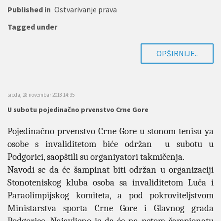
Published in
Ostvarivanje prava
Tagged under
OPŠIRNIJE..
sreda, 28 novembar 2018 14:35
U subotu pojedinačno prvenstvo Crne Gore
Pojedina
čno prvenstvo Crne Gore u stonom tenisu ya
osobe s invaliditetom bi
ć
e o
držan
u subotu u
Podgorici, saop
štili su organiyatori takmičenja.
Navodi se da će šampinat biti održan u organizaciji
Stonoteniskog kluba osoba sa invaliditetom Luča i
Paraolimpijskog komiteta, a pod pokroviteljstvom
Ministarstva sporta Crne Gore i Glavnog grada