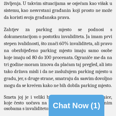
življenja. U takvim situacijama se osjećam kao višak u
sistemu, kao nesvrstani građanin koji prosto ne može
da koristi svoja građanska prava.
Zahtjev za parking mjesto se podnosi s
dokumentacijom o postotku invaliditeta. Ja imam prvi
stepen ivalidnosti, što znači 60% invaliditeta, ali pravo
na obezbijeđeno parking mjesto imaju samo osobe
koje imaju od 80 do 100 procenata. Ograniče me da na
tri godine moram iznova da plaćam taj pregled, ali isto
tako država misli i da ne zaslužujem parking mjesto u
gradu, jer, s druge strane, smatraju da sasvim dovoljno
mogu da se krećem kako ne bih dobila parking mjesto.
Smeta joj je i veliki broj automobila bez naljepnice,
koje često uočava na parking mjestima namenjenim
Chat Now (
1
)
osobama s invaliditetom.