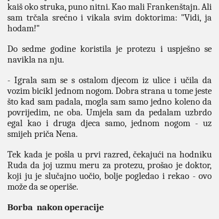
kaiš oko struka, puno nitni. Kao mali Frankenštajn. Ali
sam trčala srećno i vikala svim doktorima: "Vidi, ja
hodam!"
Do sedme godine koristila je protezu i uspješno se
navikla na nju.
- Igrala sam se s ostalom djecom iz ulice i učila da
vozim bicikl jednom nogom. Dobra strana u tome jeste
što kad sam padala, mogla sam samo jedno koleno da
povrijedim, ne oba. Umjela sam da pedalam uzbrdo
egal kao i druga djeca samo, jednom nogom - uz
smijeh priča Nena.
Tek kada je pošla u prvi razred, čekajući na hodniku
Ruda da joj uzmu meru za protezu, prošao je doktor,
koji ju je slučajno uočio, bolje pogledao i rekao - ovo
može da se operiše.
Borba nakon operacije