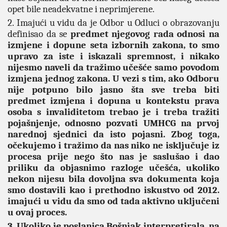
opet bile neadekvatne i neprimjerene.
2. Imajući u vidu da je Odbor u Odluci o obrazovanju
definisao da se
predmet njegovog rada odnosi na
izmjene i dopune seta izbornih zakona, to smo
upravo za iste i iskazali spremnost, i nikako
nijesmo naveli da tražimo učešće samo povodom
izmjena jednog zakona. U vezi s tim, ako Odboru
nije potpuno bilo jasno šta sve treba biti
predmet izmjena i dopuna u kontekstu prava
osoba s invaliditetom trebao je i treba tražiti
pojašnjenje, odnosno pozvati UMHCG na prvoj
narednoj sjednici da isto pojasni. Zbog toga,
očekujemo i tražimo da nas niko ne isključuje iz
procesa prije nego što nas je saslušao i dao
priliku da objasnimo razloge učešća, ukoliko
nekon nijesu bila dovoljna sva dokumenta koja
smo dostavili kao i prethodno iskustvo od 2012.
imajući u vidu da smo od tada aktivno uključeni
u ovaj proces.
3. Ukoliko je poslanica Bošnjak interpretirala, na