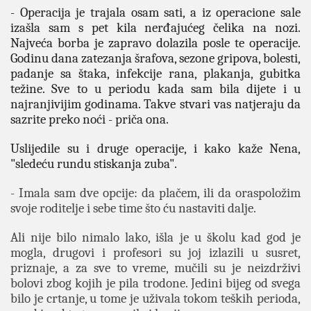
- Operacija je trajala osam sati, a iz operacione sale
izašla sam s pet kila nerđajućeg čelika na nozi.
Najveća borba je zapravo dolazila posle te operacije.
Godinu dana zatezanja šrafova, sezone gripova, bolesti,
padanje sa štaka, infekcije rana, plakanja, gubitka
težine. Sve to u periodu kada sam bila dijete i u
najranjivijim godinama. Takve stvari vas natjeraju da
sazrite preko noći - priča ona.
Uslijedile su i druge operacije, i kako kaže Nena,
"sledeću rundu stiskanja zuba".
- Imala sam dve opcije: da plačem, ili da oraspoložim
svoje roditelje i sebe time što ću nastaviti dalje.
Ali nije bilo nimalo lako, išla je u školu kad god je
mogla, drugovi i profesori su joj izlazili u susret,
priznaje, a za sve to vreme, mučili su je neizdrživi
bolovi zbog kojih je pila trodone. Jedini bijeg od svega
bilo je crtanje, u tome je uživala tokom teških perioda,