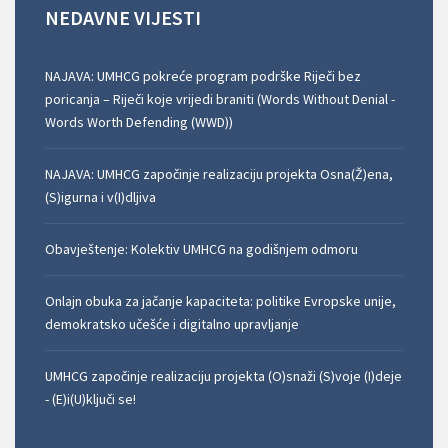
NEDAVNE
VIJESTI
NAJAVA: UMHCG pokreće program podrške Riječi bez
poricanja – Riječi koje vrijedi braniti (Words Without Denial -
Words Worth Defending (WWD))
NAJAVA: UMHCG započinje realizaciju projekta Osna(Ž)ena,
(S)igurna i v(I)dljiva
Obavještenje: Kolektiv UMHCG na godišnjem odmoru
Onlajn obuka za jačanje kapaciteta: politike Evropske unije,
demokratsko učešće i digitalno upravljanje
UMHCG započinje realizaciju projekta (O)snaži (S)voje (I)deje
- (E)i(U)ključi se!