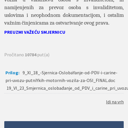
namijenjenih za prevoz osoba s invaliditetom,
uslovima i neophodnom dokumentacijom, i ostalim
važnim činjenicama za ostvarivanje ovog prava.
PREUZMI VAŽEĆU SMJERNICU
Pročitano
10784
put(a)
Prilog:
9_XI_18_-Sjernica-OslobaYanje-od-PDV-i-carine-
pri-uvozu-putniYkih-motornih-vozila-za-OSI_FINAL.doc
19_VI_23_Smjernica_oslobađanje_od_PDV_i_carine_pri_uvozu
Idi na vrh