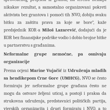
nikakav rezultat, a samostalno organizovani pokreti
aktivista bez grantova i pomoći tih NVO, dobiju svaku
bitku za zaštitu prava za koje se bore“, kaže
predsjednik KOR-a
Miloš Lazarević
, dodajući da je
KOR bez finansijske podrške vodio i dobio brojne bitke
u partnerstvu s građanima.
Neformalne grupe nemoćne, pa osnivaju
organizacije
Prema ocjeni
Marine Vujačić
iz
Udruženja mladih
sa hendikepom Crne Gore (UMHCG),
NVO se često
formiraju jer neformalne grupe građana često ne
mogu da ostvare željeni uticaj, a postoji i praksa da
strukovna udruženja, predstavnici političkih partija,
vjerskih organizacija i drugi formiraju i NVO, a to