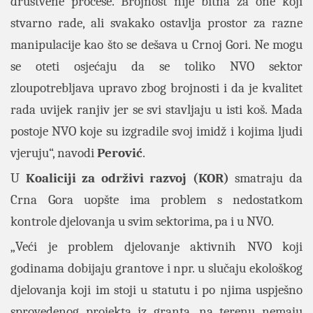
društvene procese. Brojnost nije bitna za one koji
stvarno rade, ali svakako ostavlja prostor za razne
manipulacije kao što se dešava u Crnoj Gori. Ne mogu
se oteti osjećaju da se toliko NVO sektor
zloupotrebljava upravo zbog brojnosti i da je kvalitet
rada uvijek ranjiv jer se svi stavljaju u isti koš. Mada
postoje NVO koje su izgradile svoj imidž i kojima ljudi
vjeruju“, navodi
Perović
.
U
Koaliciji za održivi razvoj (KOR)
smatraju da
Crna Gora uopšte ima problem s nedostatkom
kontrole djelovanja u svim sektorima, pa i u NVO.
„Veći je problem djelovanje aktivnih NVO koji
godinama dobijaju grantove i npr. u slučaju ekološkog
djelovanja koji im stoji u statutu i po njima uspješno
sprovedenog projekta iz granta, na terenu nemaju