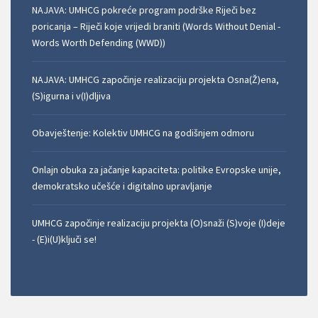
NAJAVA: UMHCG pokreće program podrške Riječi bez
poricanja – Riječi koje vrijedi braniti (Words Without Denial -
Words Worth Defending (WWD))
NAJAVA: UMHCG započinje realizaciju projekta Osna(Ž)ena,
(S)igurna i v(I)dljiva
Obavještenje: Kolektiv UMHCG na godišnjem odmoru
Onlajn obuka za jačanje kapaciteta: politike Evropske unije,
demokratsko učešće i digitalno upravljanje
UMHCG započinje realizaciju projekta (O)snaži (S)voje (I)deje
- (E)i(U)ključi se!