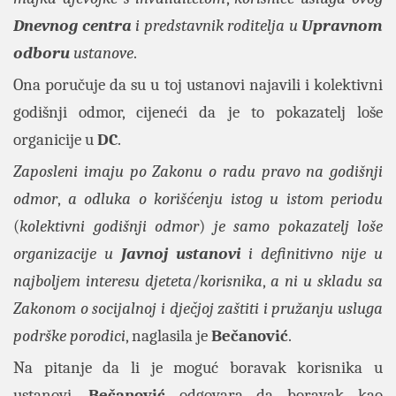
Dnevnog centra
i predstavnik roditelja u
Upravnom
odboru
ustanove
.
Ona poručuje da su u toj ustanovi najavili i kolektivni
godišnji odmor, cijeneći da je to pokazatelj loše
organicije u
DC
.
Zaposleni imaju po Zakonu o radu pravo na godišnji
odmor
,
a odluka o korišćenju istog u istom periodu
(
kolektivni godišnji odmor
)
je samo pokazatelj loše
organizacije u
Javnoj ustanovi
i definitivno nije u
najboljem interesu djeteta
/
korisnika
,
a ni u skladu sa
Zakonom o socijalnoj i dječjoj zaštiti i pružanju usluga
podrške porodici
, naglasila je
Bečanović
.
Na pitanje da li je moguć boravak korisnika u
ustanovi,
Bečanović
odgovara da boravak kao