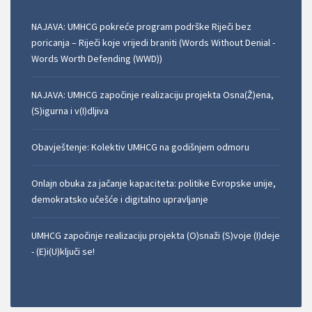
NAJAVA: UMHCG pokreće program podrške Riječi bez
poricanja – Riječi koje vrijedi braniti (Words Without Denial -
Words Worth Defending (WWD))
NAJAVA: UMHCG započinje realizaciju projekta Osna(Ž)ena,
(S)igurna i v(I)dljiva
Obavještenje: Kolektiv UMHCG na godišnjem odmoru
Onlajn obuka za jačanje kapaciteta: politike Evropske unije,
demokratsko učešće i digitalno upravljanje
UMHCG započinje realizaciju projekta (O)snaži (S)voje (I)deje
- (E)i(U)ključi se!