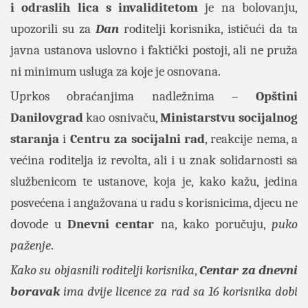
i odraslih lica s invaliditetom
je na bolovanju,
upozorili su za
Dan
roditelji korisnika, ističući da ta
javna ustanova uslovno i faktički postoji, ali ne pruža
ni minimum usluga za koje je osnovana.
Uprkos obraćanjima nadležnima –
Opštini
Danilovgrad
kao osnivaču,
Ministarstvu socijalnog
staranja
i
Centru za socijalni rad
, reakcije nema, a
većina roditelja iz revolta, ali i u znak solidarnosti sa
službenicom te ustanove, koja je, kako kažu, jedina
posvećena i angažovana u radu s korisnicima, djecu ne
dovode u
Dnevni centar
na, kako poručuju,
puko
paženje
.
Kako su objasnili roditelji korisnika
,
Centar za dnevni
boravak
ima dvije licence za rad sa 16 korisnika dobi