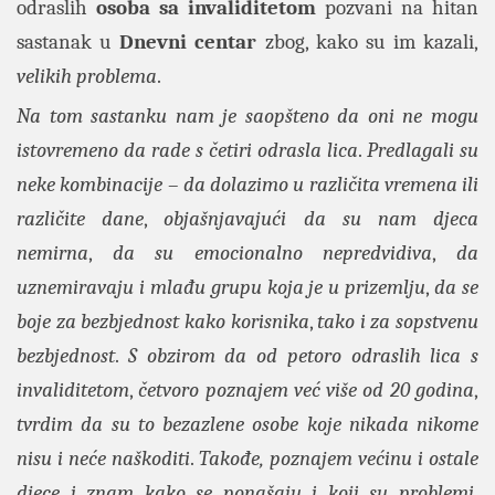
odraslih
osoba sa invaliditetom
pozvani na hitan
sastanak u
Dnevni centar
zbog, kako su im kazali,
velikih problema
.
Na tom sastanku nam je saopšteno da oni ne mogu
istovremeno da rade s četiri odrasla lica
.
Predlagali su
neke kombinacije
–
da dolazimo u različita vremena ili
različite dane
,
objašnjavajući da su nam djeca
nemirna
,
da su emocionalno nepredvidiva
,
da
uznemiravaju i mlađu grupu koja je u prizemlju
,
da se
boje za bezbjednost kako korisnika
,
tako i za sopstvenu
bezbjednost
.
S obzirom da od petoro odraslih lica s
invaliditetom
,
četvoro poznajem već više od 20 godina
,
tvrdim da su to bezazlene osobe koje nikada nikome
nisu i neće naškoditi
.
Takođe, poznajem većinu i ostale
djece i znam kako se ponašaju i koji su problemi
,