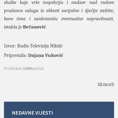
službe koje vrše inspekciju i nadzor nad radom
pružaoca usluga iz oblasti socijalne i dječije zaštite
,
bave time i sankcionišu eventualne nepravilnosti
,
istakla je
Bečanović
.
Izvor:
Radio Televizija Nikšić
Pripremila:
Dajana Vuković
Pročitano
1104
put(a)
Idi na vrh
NEDAVNE
VIJESTI