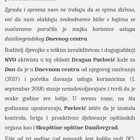
Zgrada i oprema nam ne trebaju da se njima dičimo
,
već da nam olakšaju svakodnevne bitke s kojima se
suočavamo
poručila je majka
korisnice usluga
danilovgradskog
Dnevnog centra
.
Roditelj djevojke s teškim invaliditetom i dugogodišnji
NVO
aktivista u toj oblasti
Dragan Pavlović
kaže za
Dan
da je u
Dnevnom centru
od njegovog osnivanja
(2017) i početka davanja usluga korisnicima (1.
septembar 2018) stanje nezadovoljavajuće i tvrdi da je
svake godine sve lošije. U svemu tome, na šta
godinama upozoravaju,
Pavlović
ističe da je izostala
kontrola, briga i proaktivno djelovanje opštinskih
organa kao i
Skupštine opštine Danilovgrad
.
Više od tri godine
(
od nepunih šest koliko radi DC
),