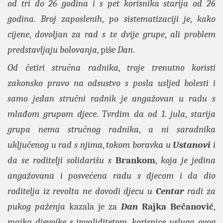
od tri do 26 godina i s pet korisnika starija od 26
godina
.
Broj zaposlenih
,
po sistematizaciji je
,
kako
cijene
,
dovoljan za rad s te dvije grupe
,
ali problem
predstavljaju bolovanja
, piše
Dan
.
Od četiri stručna radnika
,
troje trenutno koristi
zakonsko pravo na odsustvo s posla usljed bolesti i
samo jedan stručni radnik je angažovan u radu s
mlađom grupom djece
.
Tvrdim da od 1
.
jula
,
starija
grupa nema stručnog radnika
,
a ni saradnika
uključenog u rad s njima
,
tokom boravka u
Ustanovi
i
da se roditelji solidarišu s
Brankom
,
koja je jedina
angažovana i posvećena radu s djecom i da dio
roditelja iz revolta ne dovodi djecu u
Centar
radi za
pukog paženja
kazala je za
Dan
Rajka Bečanović
,
majka djevojke s invaliditetom
,
korisnice usluga ovog