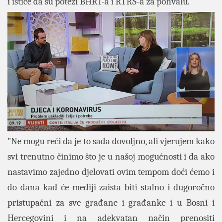
i ističe da su potezi BHRT-a i RTRS-a za pohvalu.
"Ne mogu reći da je to sada dovoljno, ali vjerujem kako
svi trenutno činimo što je u našoj mogućnosti i da ako
nastavimo zajedno djelovati ovim tempom doći ćemo i
do dana kad će mediji zaista biti stalno i dugoročno
pristupačni za sve građane i građanke i u Bosni i
Hercegovini i na adekvatan način prenositi