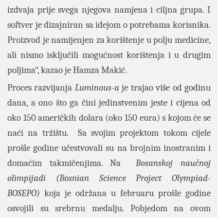
izdvaja prije svega njegova namjena i ciljna grupa. I
softver je dizajniran sa idejom o potrebama korisnika.
Proizvod je namijenjen za korištenje u polju medicine,
ali nismo isključili mogućnost korištenja i u drugim
poljima“, kazao je Hamza Makić.
Proces razvijanja
Luminous-a
je trajao više od godinu
dana, a ono što ga čini jedinstvenim jeste i cijena od
oko 150 američkih dolara (oko 150 eura) s kojom će se
naći na tržištu. Sa svojim projektom tokom cijele
prošle godine učestvovali su na brojnim inostranim i
domaćim takmičenjima. Na
Bosanskoj naučnoj
olimpijadi (Bosnian Science Project Olympiad-
BOSEPO)
koja je održana u februaru prošle godine
osvojili su srebrnu medalju. Pobjedom na ovom