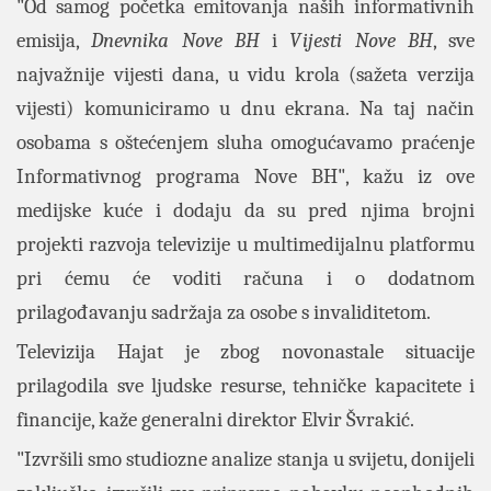
"Od samog početka emitovanja naših informativnih
emisija,
Dnevnika Nove BH
i
Vijesti Nove BH
, sve
najvažnije vijesti dana, u vidu krola (sažeta verzija
vijesti) komuniciramo u dnu ekrana. Na taj način
osobama s oštećenjem sluha omogućavamo praćenje
Informativnog programa Nove BH", kažu iz ove
medijske kuće i dodaju da su pred njima brojni
projekti razvoja televizije u multimedijalnu platformu
pri ćemu će voditi računa i o dodatnom
prilagođavanju sadržaja za osobe s invaliditetom.
Televizija Hajat je zbog novonastale situacije
prilagodila sve ljudske resurse, tehničke kapacitete i
financije, kaže generalni direktor Elvir Švrakić.
"Izvršili smo studiozne analize stanja u svijetu, donijeli