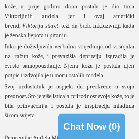
kože, a prije godinu dana postala je dio tima
Viktorijinih anđela, jer i ovaj američki
brend,
Viktorija sikret
, teži da bude inkluzivniji kada
je ženska ljepota u pitanju.
Iako je doživljavala verbalna vrijeđanja od vršnjaka
na račun kože, i prevazišla depresiju, izgradila je
čvrsto samopouzdanje. Njena koža je postala njen
potpis i izdvojila je u moru ostalih modela.
Svoj nedostatak je uspjela da preokrene u svoju
prednost. Što je više isticala prirodnost svoje kože, to je
bila prihvaćenija i postala je inspiracija mladima
širom svijeta.
Chat Now (
0
)
Pripremila: Anđela Miličić