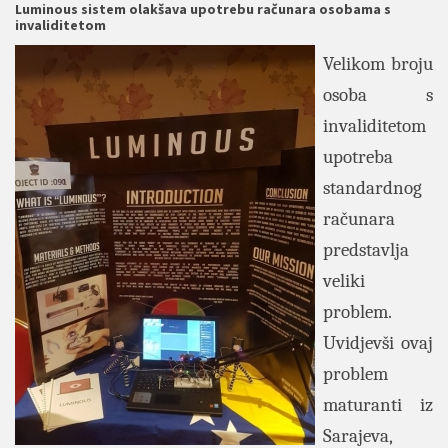
Luminous sistem olakšava upotrebu računara osobama s
invaliditetom
Velikom broju
osoba s
invaliditetom
upotreba
standardnog
računara
predstavlja
veliki
problem.
Uvidjevši ovaj
problem
maturanti iz
Sarajeva,