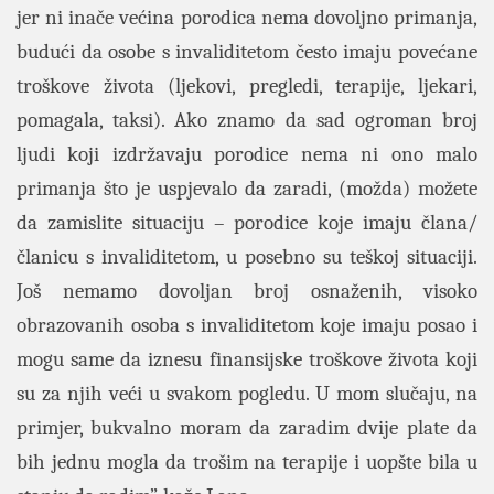
jer ni inače većina porodica nema dovoljno primanja,
budući da osobe s invaliditetom često imaju povećane
troškove života (ljekovi, pregledi, terapije, ljekari,
pomagala, taksi). Ako znamo da sad ogroman broj
ljudi koji izdržavaju porodice nema ni ono malo
primanja što je uspjevalo da zaradi, (možda) možete
da zamislite situaciju – porodice koje imaju člana/
članicu s invaliditetom, u posebno su teškoj situaciji.
Još nemamo dovoljan broj osnaženih, visoko
obrazovanih osoba s invaliditetom koje imaju posao i
mogu same da iznesu finansijske troškove života koji
su za njih veći u svakom pogledu. U mom slučaju, na
primjer, bukvalno moram da zaradim dvije plate da
bih jednu mogla da trošim na terapije i uopšte bila u