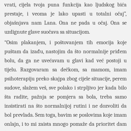
vrati, cijela tvoja puna funkcija kao ljudskog bića
prestaje, i veoma je lako upasti u totalni očaj”,
objašnjava nam Lana. Ona ne pada u očaj. Ona se
uzdignute glave suočava sa situacijom.
“Osim plakanjem, i poštovanjem tih emocija koje
puštam da izađu, nastojim da što normalnije priđem
bolu, da ga ne uvećavam u glavi kad već postoji u
tijelu. Razgovaram sa dečkom, sa mamom, imam
psihoterapiju preko skajpa zbog cijele situacije, perem
sudove, slažem veš, sve polako i strpljivo jer kada bilo
šta radite, pažnja se pomjera sa bola, treba samo
insistirati na što normalnijoj rutini i ne dozvoliti da
bol prevlada. Sem toga, bavim se poslovima koje imam
onlajn, i to mi zaista mnogo pomaže da prioritet dam