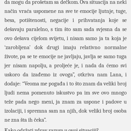
da mogu da prošetam sa dečkom. Ova situacija na neki
način vraća uspomene na sve te emocije ljutnje, tuge,
besa, potištenosti, negacije i prihvatanja koje se
dešavaju paralelno, s tim što sam sada svjesna da se
ovo dešava cijelom svijetu, i nisam samo ja ta koja je
‘zarobljena’ dok drugi imaju relativno normalne
živote, pa se te emocije ne javljaju, javlja se samo tuga
jer nisam napolju, a proljeće je, i nada da ćemo svi
uskoro da izađemo iz ovoga”, otkriva nam Lana, i
dodaje: “Veoma me pogađa i to što znam da veliki broj
ljudi nema pomenuto iskustvo pa im sve ovo mnogo
teže pada nego meni, ja znam za uspone i padove u
izolaciji, i spremna sam na njih, dok veliki broj osoba
ne zna šta ih čeka”.
Kako održati zdrav razum u ovoj situaciji?