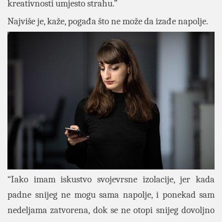
kreativnosti umjesto strahu.”
Najviše je, kaže, pogađa što ne može da izađe napolje.
“Iako imam iskustvo svojevrsne izolacije, jer kada
padne snijeg ne mogu sama napolje, i ponekad sam
nedeljama zatvorena, dok se ne otopi snijeg dovoljno