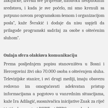
zaključke, izvršili sve pripreme, nabavku neophodnih
sredstava, i kada je sve počelo, mi smo krenuli sa
potpuno novom programskom šemom i organizacijom
posla", kaže Švrakić i dodaje da nisu uspjeli da
prilagode programski sadržaj za osobe s oštećenim
sluhom".
Onlajn sfera olakšava komunikaciju
Prema posljednjem popisu stanovništva u Bosni i
Hercegovini živi oko 70.000 osoba s oštećenjem sluha.
Televizijske stanice, i svi drugi mediji, imaju obavezu
redovno im omogućavati adekvatan pristup
informacijama a pogotovo u vanrednim situacijama,
kaže Ira Adilagić, suosnivačica inicijative Znak za riječ