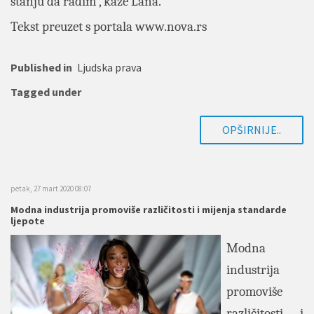
stanju da radim”, kaže Lana.
Tekst preuzet s portala www.nova.rs
Published in
Ljudska prava
Tagged under
OPŠIRNIJE..
petak, 27 mart 2020 08:07
Modna industrija promoviše različitosti i mijenja standarde
ljepote
Modna
industrija
promoviše
različitosti i