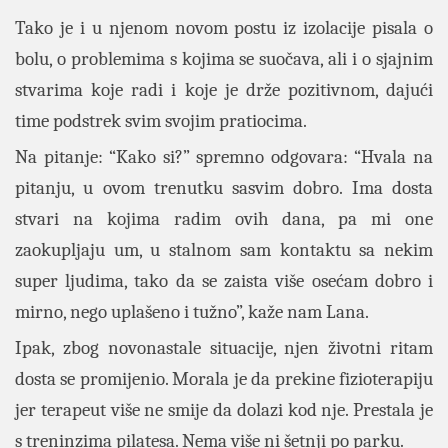
Tako je i u njenom novom postu iz izolacije pisala o
bolu, o problemima s kojima se suočava, ali i o sjajnim
stvarima koje radi i koje je drže pozitivnom, dajući
time podstrek svim svojim pratiocima.
Na pitanje: “Kako si?” spremno odgovara: “Hvala na
pitanju, u ovom trenutku sasvim dobro. Ima dosta
stvari na kojima radim ovih dana, pa mi one
zaokupljaju um, u stalnom sam kontaktu sa nekim
super ljudima, tako da se zaista više osećam dobro i
mirno, nego uplašeno i tužno”, kaže nam Lana.
Ipak, zbog novonastale situacije, njen životni ritam
dosta se promijenio. Morala je da prekine fizioterapiju
jer terapeut više ne smije da dolazi kod nje.
Prestala je
s treninzima pilatesa. Nema više ni šetnji po parku.