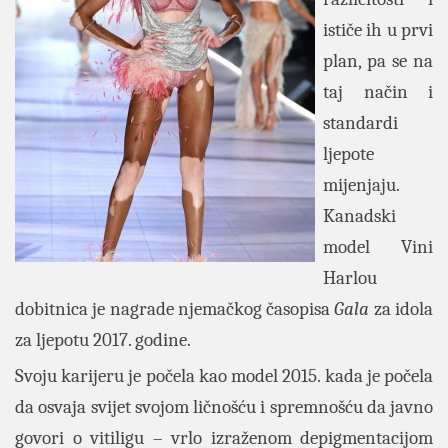
ističe ih u prvi
plan, pa se na
taj način i
standardi
ljepote
mijenjaju.
Kanadski
model Vini
Harlou
dobitnica je nagrade njemačkog časopisa
Gala
za idola
za ljepotu 2017. godine.
Svoju karijeru je počela kao model 2015. kada je počela
da osvaja svijet svojom ličnošću i spremnošću da javno
govori o vitiligu – vrlo izraženom depigmentacijom