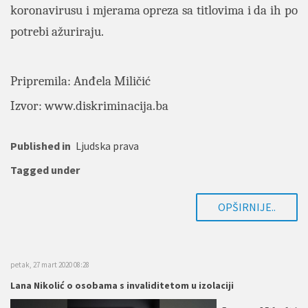
koronavirusu i mjerama opreza sa titlovima i da ih po
potrebi ažuriraju.
Pripremila: Anđela Miličić
Izvor: www.diskriminacija.ba
Published in
Ljudska prava
Tagged under
OPŠIRNIJE..
petak, 27 mart 2020 08:28
Lana Nikolić o osobama s invaliditetom u izolaciji