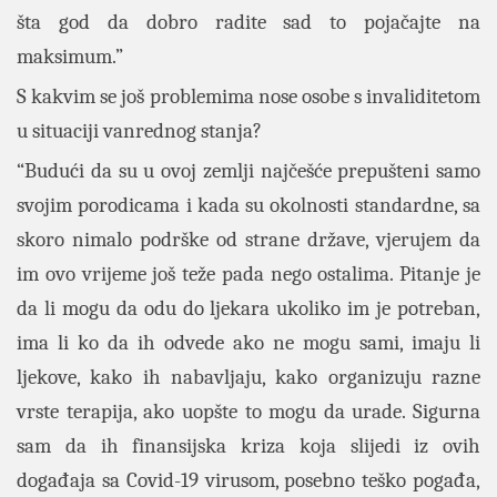
šta god da dobro radite sad to pojačajte na
maksimum.”
S kakvim se još problemima nose osobe s invaliditetom
u situaciji vanrednog stanja?
“Budući da su u ovoj zemlji najčešće prepušteni samo
svojim porodicama i kada su okolnosti standardne, sa
skoro nimalo podrške od strane države, vjerujem da
im ovo vrijeme još teže pada nego ostalima. Pitanje je
da li mogu da odu do ljekara ukoliko im je potreban,
ima li ko da ih odvede ako ne mogu sami, imaju li
ljekove, kako ih nabavljaju, kako organizuju razne
vrste terapija, ako uopšte to mogu da urade. Sigurna
sam da ih finansijska kriza koja slijedi iz ovih
događaja sa Covid-19 virusom, posebno teško pogađa,