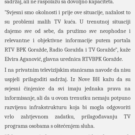
sadržaj, ali ne raspolažu sa dovoljno kapaciteta.
"Svjesni smo okolnosti i prije ove situacije, nažalost to
su problemi malih TV kuća. U trenutnoj situaciji
dajemo sve od sebe, da pružimo sve neophodne i
relevantne i objektivne informacije putem portala
RTV BPK Goražde, Radio Goražda i TV Goražde", kaže
Elvira Aganović, glavna urednica RTVBPK Goražde.
I na privatnim televizijskim stanicama navode da nisu
uspjeli prilagoditi sadržaj. Iz Nove BH kažu da su
svjesni činjenice da svi imaju jednaka prava na
informisanje, ali da u ovom trenutku nemaju potpuno
razvijenu infrakstrukturu koja bi mogla odgovoriti
vrlo zahtjevnom zadatku, prilagođavanju TV
programa osobama s oštećenjem sluha.