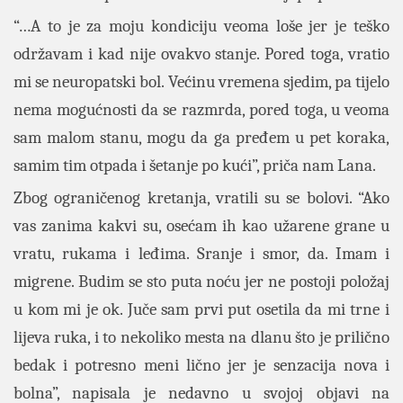
“…A to je za moju kondiciju veoma loše jer je teško
održavam i kad nije ovakvo stanje. Pored toga, vratio
mi se neuropatski bol. Većinu vremena sjedim, pa tijelo
nema mogućnosti da se razmrda, pored toga, u veoma
sam malom stanu, mogu da ga pređem u pet koraka,
samim tim otpada i šetanje po kući”, priča nam Lana.
Zbog ograničenog kretanja, vratili su se bolovi. “Ako
vas zanima kakvi su, osećam ih kao užarene grane u
vratu, rukama i leđima. Sranje i smor, da. Imam i
migrene. Budim se sto puta noću jer ne postoji položaj
u kom mi je ok. Juče sam prvi put osetila da mi trne i
lijeva ruka, i to nekoliko mesta na dlanu što je prilično
bedak i potresno meni lično jer je senzacija nova i
bolna”, napisala je nedavno u svojoj objavi na