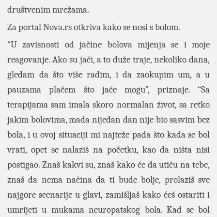
društvenim mrežama.
Za portal Nova.rs otkriva kako se nosi s bolom.
“U zavisnosti od jačine bolova mijenja se i moje
reagovanje. Ako su jači, a to duže traje, nekoliko dana,
gledam da što više radim, i da zaokupim um, a u
pauzama plačem što jače mogu”, priznaje. “Sa
terapijama sam imala skoro normalan život, sa retko
jakim bolovima, mada nijedan dan nije bio sasvim bez
bola, i u ovoj situaciji mi najteže pada što kada se bol
vrati, opet se nalaziš na početku, kao da ništa nisi
postigao. Znaš kakvi su, znaš kako će da utiču na tebe,
znaš da nema načina da ti bude bolje, prolaziš sve
najgore scenarije u glavi, zamišljaš kako ćeš ostariti i
umrijeti u mukama neuropatskog bola. Kad se bol