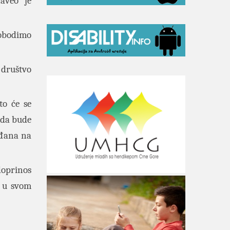
naveo je
lobodimo
 društvo
to će se
a da bude
ađana na
doprinos
u svom