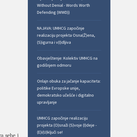
Without Denial - Words Worth
Defending (WWD))
NAJAVA: UMHCG započinje
realizaciju projekta Osna(Ž)ena,
(S)igurna i v(I)dljiva
Obavještenje: Kolektiv UMHCG na
godišnjem odmoru
Onlajn obuka za jačanje kapaciteta:
politike Evropske unije,
demokratsko učešće i digitalno
upravljanje
UMHCG započinje realizaciju
projekta (O)snaži (S)voje (I)deje -
(E)i(U)ključi se!
a sebe i