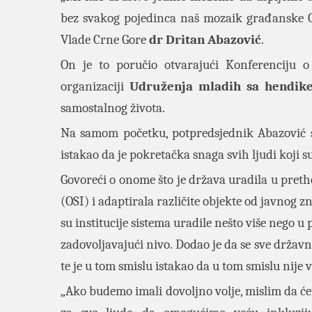
bez svakog pojedinca naš mozaik građanske Cr
Vlade Crne Gore
dr Dritan
Abazović
.
On je to poručio otvarajući Konferenciju 
organizaciji
Udruženja mladih sa hendi
samostalnog života.
Na samom početku, potpredsjednik Abazović 
istakao da je pokretačka snaga svih ljudi koji su
Govoreći o onome što je država uradila u pret
(OSI) i adaptirala različite objekte od javnog 
su institucije sistema uradile nešto više nego u 
zadovoljavajući nivo. Dodao je da se sve državne
te je u tom smislu istakao da u tom smislu nije 
„Ako budemo imali dovoljno volje, mislim da ć