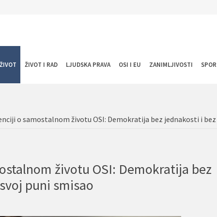
ŽIVOT
ŽIVOT I RAD
LJUDSKA PRAVA
OSI I EU
ZANIMLJIVOSTI
SPOR
nciji o samostalnom životu OSI: Demokratija bez jednakosti i bez
mostalnom životu OSI: Demokratija bez
 svoj puni smisao