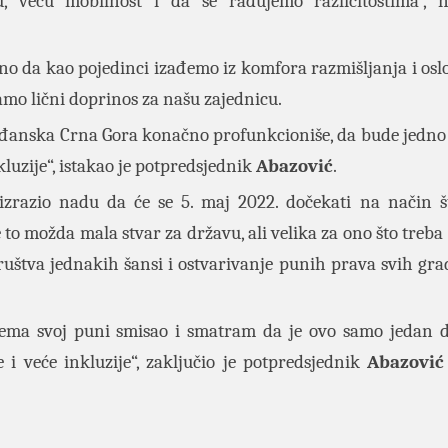
, veću mobilnost i da se radujemo različitostima“, 
o da kao pojedinci izađemo iz komfora razmišljanja i os
 damo lični doprinos za našu zajednicu.
građanska Crna Gora konačno profunkcioniše, da bude jedno
kluzije“, istakao je potpredsjednik
Abazović
.
izrazio nadu da će se 5. maj 2022. dočekati na način š
je to možda mala stvar za državu, ali velika za ono što treb
društva jednakih šansi i ostvarivanje punih prava svih gr
nema svoj puni smisao i smatram da je ovo samo jedan 
 veće inkluzije“, zaključio je potpredsjednik
Abazović