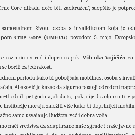
ne Gore nikada neće biti zaokružen“, saopštio je potpre
o samostalnom životu osoba s invaliditetom koja je o
kepom Crne Gore (UMHCG)
povodom 5. maja, Evropsk
se osvrnuo na rad i doprinos pok.
Milenka Vojičića
, za
 se borili za jednakost.
hodnom periodu kako bi poboljšala mobilnost osoba s inval
značaja, Abazović je kazao da sigurno postoji određeni napr
prethodnih pet godina, ali da to, ipak, nije dovoljno niti je 
 institucije moraju založiti više kako bi doprinijeli mobiln
važno samo usvajanje Budžeta, već i dobra volja.
emo naći sredstva da adaptiramo naše zgrade i naše javne 