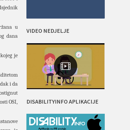
dsjednik
držana u
VIDEO
NEDJELJE
og dana
 kojeg je
iditetom
edak i da
postignut
DISABILITYINFO
APLIKACIJE
osti OSI,
ustanove