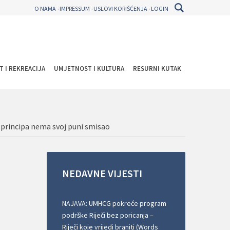
O NAMA
IMPRESSUM
USLOVI KORIŠĆENJA
LOGIN
T I REKREACIJA
UMJETNOST I KULTURA
RESURNI KUTAK
 principa nema svoj puni smisao
NEDAVNE
VIJESTI
NAJAVA: UMHCG pokreće program
podrške Riječi bez poricanja –
Riječi koje vrijedi braniti (Words