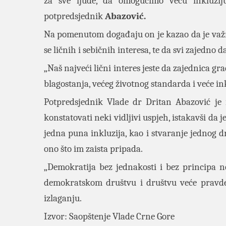
za sve ljude, da omogućimo veću inkluziju
potpredsjednik
Abazović.
Na pomenutom događaju on je kazao da je važn
se ličnih i sebičnih interesa, te da svi zajedno
„Naš najveći lični interes jeste da zajednica 
blagostanja, većeg životnog standarda i veće in
Potpredsjednik Vlade dr Dritan Abazović je 
konstatovati neki vidljivi uspjeh, istakavši da 
jedna puna inkluzija, kao i stvaranje jednog 
ono što im zaista pripada.
„Demokratija bez jednakosti i bez principa 
demokratskom društvu i društvu veće pravde i
izlaganju.
Izvor:
Saopštenje Vlade Crne Gore