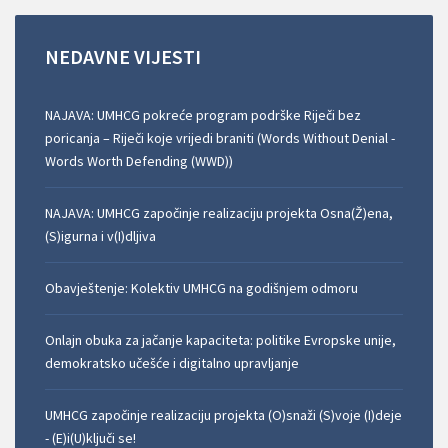
NEDAVNE
VIJESTI
NAJAVA: UMHCG pokreće program podrške Riječi bez
poricanja – Riječi koje vrijedi braniti (Words Without Denial -
Words Worth Defending (WWD))
NAJAVA: UMHCG započinje realizaciju projekta Osna(Ž)ena,
(S)igurna i v(I)dljiva
Obavještenje: Kolektiv UMHCG na godišnjem odmoru
Onlajn obuka za jačanje kapaciteta: politike Evropske unije,
demokratsko učešće i digitalno upravljanje
UMHCG započinje realizaciju projekta (O)snaži (S)voje (I)deje
- (E)i(U)ključi se!