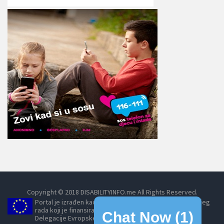
Copyright © 2018 DISABILITYINFO.me All Rights Reserved.
Portal je izrađen kao dio projekta Umrežavanjem do boljeg
rada koji je finansirala Evropska unija, posredstvom
Chat Now (
1
)
Delegacije Evropske unije u Crnoj Gori.