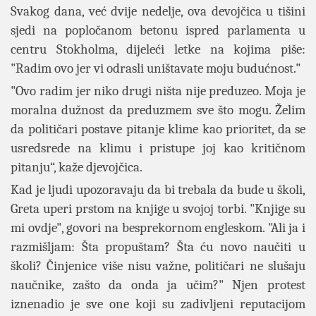
Svakog dana, već dvije nedelje, ova devojčica u tišini
sjedi na popločanom betonu ispred parlamenta u
centru Stokholma, dijeleći letke na kojima piše:
"Radim ovo jer vi odrasli uništavate moju budućnost."
"Ovo radim jer niko drugi ništa nije preduzeo. Moja je
moralna dužnost da preduzmem sve što mogu. Želim
da političari postave pitanje klime kao prioritet, da se
usredsrede na klimu i pristupe joj kao kritičnom
pitanju“, kaže djevojčica.
Kad je ljudi upozoravaju da bi trebala da bude u školi,
Greta uperi prstom na knjige u svojoj torbi. "Knjige su
mi ovdje", govori na besprekornom engleskom. "Ali ja i
razmišljam: Šta propuštam? Šta ću novo naučiti u
školi? Činjenice više nisu važne, političari ne slušaju
naučnike, zašto da onda ja učim?" Njen protest
iznenadio je sve one koji su zadivljeni reputacijom