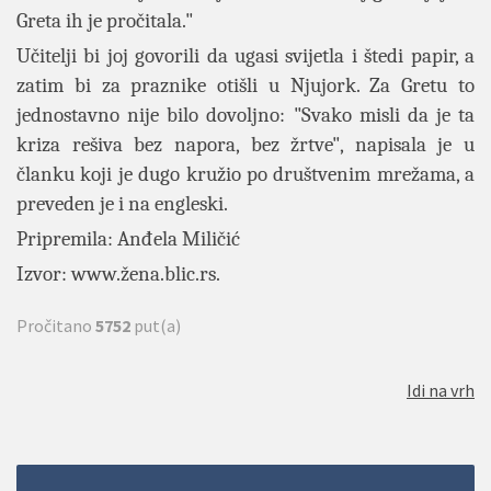
Greta ih je pročitala."
Učitelji bi joj govorili da ugasi svijetla i štedi papir, a
zatim bi za praznike otišli u Njujork. Za Gretu to
jednostavno nije bilo dovoljno: "Svako misli da je ta
kriza rešiva bez napora, bez žrtve", napisala je u
članku koji je dugo kružio po društvenim mrežama, a
preveden je i na engleski.
Pripremila: Anđela Miličić
Izvor:
www.žena.blic.rs
.
Pročitano
5752
put(a)
Idi na vrh