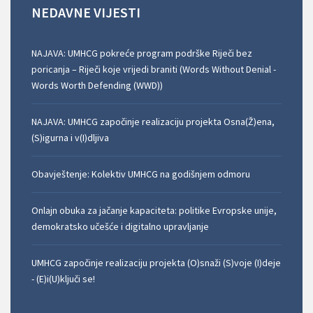
NEDAVNE
VIJESTI
NAJAVA: UMHCG pokreće program podrške Riječi bez
poricanja – Riječi koje vrijedi braniti (Words Without Denial -
Words Worth Defending (WWD))
NAJAVA: UMHCG započinje realizaciju projekta Osna(Ž)ena,
(S)igurna i v(I)dljiva
Obavještenje: Kolektiv UMHCG na godišnjem odmoru
Onlajn obuka za jačanje kapaciteta: politike Evropske unije,
demokratsko učešće i digitalno upravljanje
UMHCG započinje realizaciju projekta (O)snaži (S)voje (I)deje
- (E)i(U)ključi se!