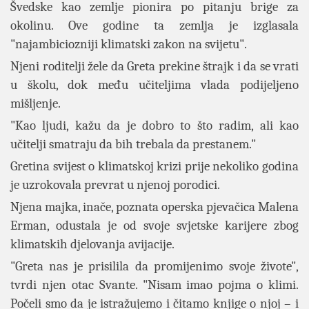
Švedske kao zemlje pionira po pitanju brige za
okolinu. Ove godine ta zemlja je izglasala
"najambiciozniji klimatski zakon na svijetu".
Njeni roditelji žele da Greta prekine štrajk i da se vrati
u školu, dok među učiteljima vlada podijeljeno
mišljenje.
"Kao ljudi, kažu da je dobro to što radim, ali kao
učitelji smatraju da bih trebala da prestanem."
Gretina svijest o klimatskoj krizi prije nekoliko godina
je uzrokovala prevrat u njenoj porodici.
Njena majka, inače, poznata operska pjevačica Malena
Erman, odustala je od svoje svjetske karijere zbog
klimatskih djelovanja avijacije.
"Greta nas je prisilila da promijenimo svoje živote",
tvrdi njen otac Svante. "Nisam imao pojma o klimi.
Počeli smo da je istražujemo i čitamo knjige o njoj – i