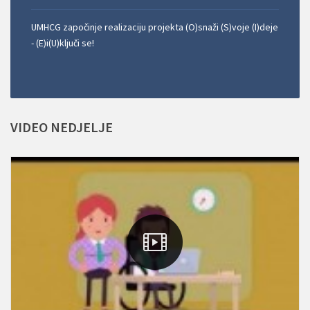
UMHCG započinje realizaciju projekta (O)snaži (S)voje (I)deje
- (E)i(U)ključi se!
VIDEO
NEDJELJE