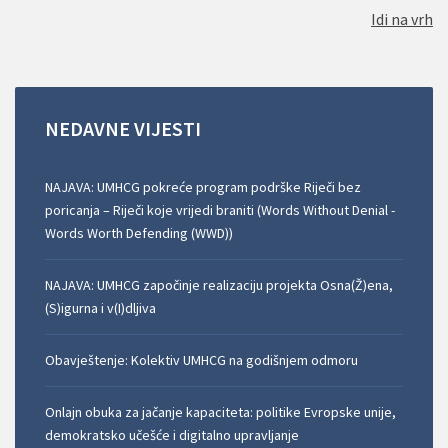
Idi na vrh
NEDAVNE
VIJESTI
NAJAVA: UMHCG pokreće program podrške Riječi bez
poricanja – Riječi koje vrijedi braniti (Words Without Denial -
Words Worth Defending (WWD))
NAJAVA: UMHCG započinje realizaciju projekta Osna(Ž)ena,
(S)igurna i v(I)dljiva
Obavještenje: Kolektiv UMHCG na godišnjem odmoru
Onlajn obuka za jačanje kapaciteta: politike Evropske unije,
demokratsko učešće i digitalno upravljanje