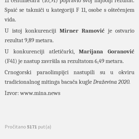
11 centimetara (10,91) popravio svoj najbolji rezultat.
Spaić se takmiči u kategoriji F 11, osobe s oštečenjem
vida.
U istoj konkurenciji
Mirner Ramović
je ostvario
rezultat 9,89 metara.
U konkurenciji atletičarki,
Marijana Goranović
(F41) je nastup završila sa rezultatom 6,49 metara.
Crnogorski paraolimpijci nastupili su u okviru
tradicionalnog mitinga bacača kugle
Draževina 2020.
Izvor:
www.mina.news
Pročitano
5171
put(a)