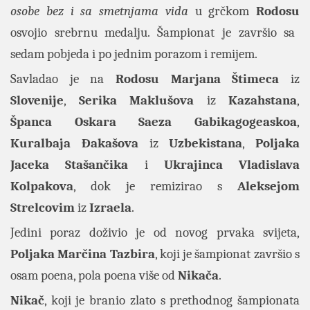
osobe bez i sa smetnjama vida
u grčkom
Rodosu
osvojio srebrnu medalju. Šampionat je završio sa
sedam pobjeda i po jednim porazom i remijem.
Savladao je na
Rodosu
Marjana Štimeca
iz
Slovenije
,
Serika Maklušova
iz
Kazahstana
,
Španca Oskara Saeza Gabikagogeaskoa
,
Kuralbaja Đakašova
iz
Uzbekistana
,
Poljaka
Jaceka Stašančika
i
Ukrajinca Vladislava
Kolpakova
, dok je remizirao s
Aleksejom
Strelcovim
iz
Izraela
.
Jedini poraz doživio je od novog prvaka svijeta,
Poljaka Marčina Tazbira
, koji je šampionat završio s
osam poena, pola poena više od
Nikača
.
Nikač
, koji je branio zlato s prethodnog šampionata