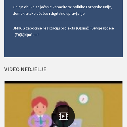
Onlajn obuka za jačanje kapaciteta: politike Evropske unije,
demokratsko učešće i digitalno upravljanje
UMHCG započinje realizaciju projekta (O)snaži (S)voje (I)deje
- (E)i(U)ključi se!
VIDEO
NEDJELJE