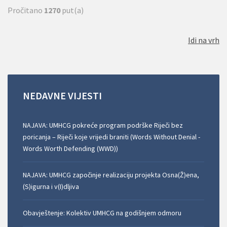
Pročitano
1270
put(a)
Idi na vrh
NEDAVNE
VIJESTI
NAJAVA: UMHCG pokreće program podrške Riječi bez
poricanja – Riječi koje vrijedi braniti (Words Without Denial -
Words Worth Defending (WWD))
NAJAVA: UMHCG započinje realizaciju projekta Osna(Ž)ena,
(S)igurna i v(I)dljiva
Obavještenje: Kolektiv UMHCG na godišnjem odmoru