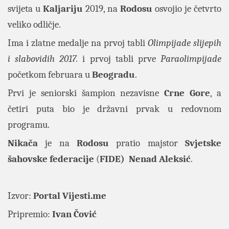
svijeta u
Kaljariju
2019, na
Rodosu
osvojio je četvrto
veliko odličje.
Ima i zlatne medalje na prvoj tabli
Olimpijade slijepih
i slabovidih 2017.
i prvoj tabli prve
Paraolimpijade
početkom februara u
Beogradu
.
Prvi je seniorski šampion nezavisne
Crne
Gore
, a
četiri puta bio je državni prvak u redovnom
programu.
Nikača
je na
Rodosu
pratio majstor
Svjetske
šahovske federacije
(
FIDE)
Nenad Aleksić
.
Izvor:
Portal
Vijesti.me
Pripremio:
Ivan Čović