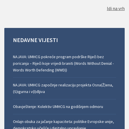
Idi na vrh
NEDAVNE
VIJESTI
NAJAVA: UMHCG pokreće program podrške Riječi bez
poricanja – Riječi koje vrijedi braniti (Words Without Denial -
Words Worth Defending (WWD))
NAJAVA: UMHCG započinje realizaciju projekta Osna(Ž)ena,
(S)igurna i v(I)dljiva
Obavještenje: Kolektiv UMHCG na godišnjem odmoru
Onlajn obuka za jačanje kapaciteta: politike Evropske unije,
demokratsko učešće i digitalno upravljanje