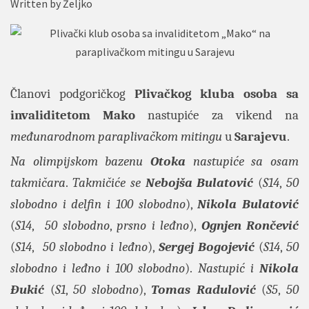
Written by
Željko
Članovi podgoričkog
Plivačkog kluba osoba sa
invaliditetom Mako
nastupiće za vikend na
međunarodnom paraplivačkom mitingu
u
Sarajevu
.
Na olimpijskom bazenu
Otoka
nastupiće sa osam
takmičara
.
Takmičiće se
Nebojša Bulatović
(
S14
,
50
slobodno i delfin i 100 slobodno
),
Nikola Bulatović
(
S14
,
50 slobodno
,
prsno i leđno
),
Ognjen Rončević
(
S14
,
50 slobodno i leđno
),
Sergej Bogojević
(
S14
,
50
slobodno i leđno i 100 slobodno
).
Nastupić i
Nikola
Đukić
(
S1
,
50 slobodno
),
Tomas Radulović
(
S5
,
50