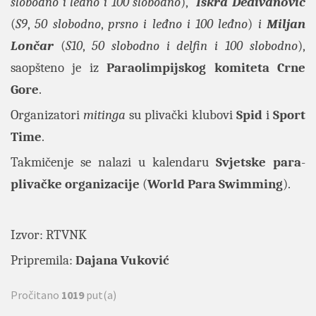
slobodno i leđno i 100 slobodno
),
Iskra Dedivanović
(
S9
,
50 slobodno
,
prsno i leđno i 100 leđno
)
i
Miljan
Lončar
(
S10
,
50 slobodno i delfin i 100 slobodno
),
saopšteno je iz
Paraolimpijskog komiteta Crne
Gore
.
Organizatori
mitinga
su plivački klubovi
Spid
i
Sport
Time
.
Takmičenje se nalazi u kalendaru
Svjetske para
-
plivačke organizacije
(
World Para Swimming
).
Izvor:
RTVNK
Pripremila:
Dajana Vuković
Pročitano
1019
put(a)