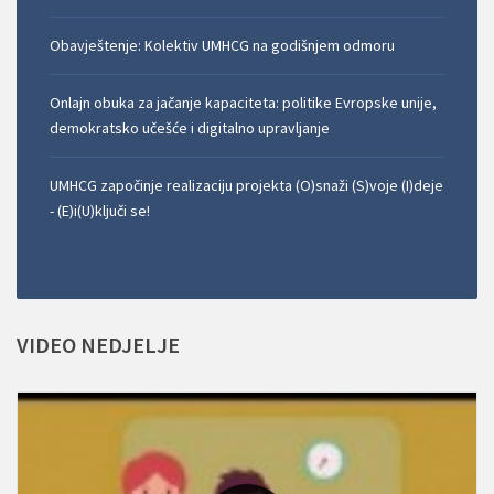
Obavještenje: Kolektiv UMHCG na godišnjem odmoru
Onlajn obuka za jačanje kapaciteta: politike Evropske unije,
demokratsko učešće i digitalno upravljanje
UMHCG započinje realizaciju projekta (O)snaži (S)voje (I)deje
- (E)i(U)ključi se!
VIDEO
NEDJELJE