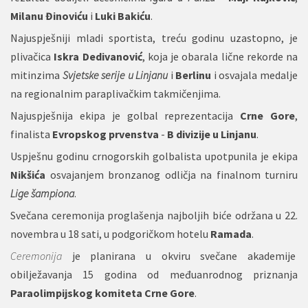
Milanu Đinoviću
i
Luki Bakiću
.
Najuspješniji mladi sportista, treću godinu uzastopno, je
plivačica
Iskra Dedivanović
, koja je obarala lične rekorde na
mitinzima
Svjetske serije u Linjanu
i
Berlinu
i osvajala medalje
na regionalnim paraplivačkim takmičenjima.
Najuspješnija ekipa je golbal reprezentacija
Crne Gore
,
finalista
Evropskog prvenstva
-
B divizije u Linjanu
.
Uspješnu godinu crnogorskih golbalista upotpunila je ekipa
Nikšića
osvajanjem bronzanog odličja na finalnom turniru
Lige šampiona
.
Svečana ceremonija proglašenja najboljih biće održana u 22.
novembra u 18 sati, u podgoričkom hotelu
Ramada
.
Ceremonija
je planirana u okviru svečane akademije
obilježavanja 15 godina od međuanrodnog priznanja
Paraolimpijskog komiteta Crne Gore
.