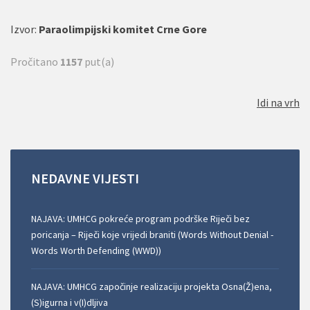
Izvor:
Paraolimpijski komitet Crne Gore
Pročitano
1157
put(a)
Idi na vrh
NEDAVNE
VIJESTI
NAJAVA: UMHCG pokreće program podrške Riječi bez
poricanja – Riječi koje vrijedi braniti (Words Without Denial -
Words Worth Defending (WWD))
NAJAVA: UMHCG započinje realizaciju projekta Osna(Ž)ena,
(S)igurna i v(I)dljiva