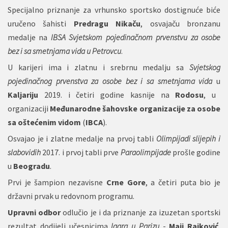
Specijalno priznanje za vrhunsko sportsko dostignuće biće
uručeno šahisti
Predragu Nikaču
, osvajaču bronzanu
medalje na
IBSA Svjetskom pojedinačnom prvenstvu za osobe
bez i sa smetnjama vida u Petrovcu
.
U karijeri ima i zlatnu i srebrnu medalju sa
Svjetskog
pojedinačnog prvenstva za osobe bez i sa smetnjama vida
u
Kaljariju
2019. i četiri godine kasnije na
Rodosu
, u
organizaciji
Međunarodne šahovske organizacije za osobe
sa oštećenim vidom
(
IBCA
).
Osvajao je i zlatne medalje na prvoj tabli
Olimpijadi slijepih i
slabovidih
2017. i prvoj tabli prve
Paraolimpijade
prošle godine
u
Beogradu
.
Prvi je šampion nezavisne
Crne Gore
, a četiri puta bio je
državni prvak u redovnom programu.
Upravni odbor
odlučio je i da priznanje za izuzetan sportski
rezultat dodijeli učesnicima
Igara u Parizu
-
Maji Rajković
,