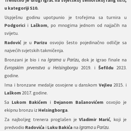
Trenutno je drugi igrač na svjetskoj seniorskoj rang listi,
u kategoriji S10.
Uspješnu godinu upotpunio je trofejima sa turnira u
Podgorici
i
Laškom
, po mnogima jednom od najjačih na
svijetu.
Radović
je u
Parizu
osvojio šesto pojedinačno odličje sa
najvećih svjetskih takmičenja.
Bronzani je bio i na
Igrama u Parizu
, dok je igrao finale na
Evropskim prvenstva u Helsingborgu
2019. i
Šefildu
2023.
godine.
Ima i bronzane medalje osvojene u danskom
Vejleu
2015. i
Laškom
2017. godine.
Sa
Lukom Bakićem
i
Dejanom Bašanovićem
osvojio je
ekipnu bronzu iz
Helsingborga
.
Za najboljeg trenera proglašen je
Vladimir Marić
, koji je
predvodio
Radovića
i
Luku Bakića
na
Igrama u Parizu
.