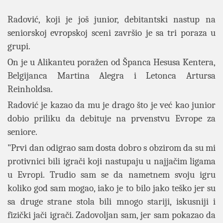
Radović, koji je još junior, debitantski nastup na
seniorskoj evropskoj sceni završio je sa tri poraza u
grupi.
On je u Alikanteu poražen od Španca Hesusa Kentera,
Belgijanca Martina Alegra i Letonca Artursa
Reinholdsa.
Radović je kazao da mu je drago što je već kao junior
dobio priliku da debituje na prvenstvu Evrope za
seniore.
"Prvi dan odigrao sam dosta dobro s obzirom da su mi
protivnici bili igrači koji nastupaju u najjačim ligama
u Evropi. Trudio sam se da nametnem svoju igru
koliko god sam mogao, iako je to bilo jako teško jer su
sa druge strane stola bili mnogo stariji, iskusniji i
fizički jači igrači. Zadovoljan sam, jer sam pokazao da