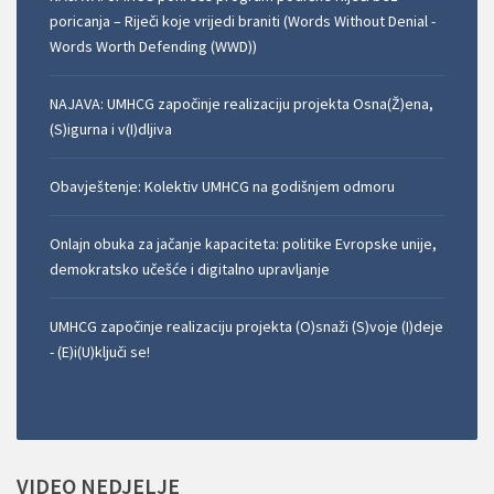
poricanja – Riječi koje vrijedi braniti (Words Without Denial -
Words Worth Defending (WWD))
NAJAVA: UMHCG započinje realizaciju projekta Osna(Ž)ena,
(S)igurna i v(I)dljiva
Obavještenje: Kolektiv UMHCG na godišnjem odmoru
Onlajn obuka za jačanje kapaciteta: politike Evropske unije,
demokratsko učešće i digitalno upravljanje
UMHCG započinje realizaciju projekta (O)snaži (S)voje (I)deje
- (E)i(U)ključi se!
VIDEO
NEDJELJE