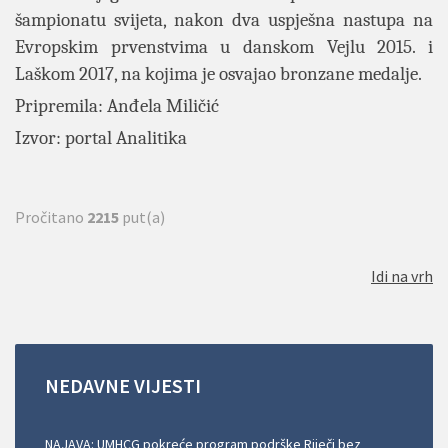
šampionatu svijeta, nakon dva uspješna nastupa na
Evropskim prvenstvima u danskom Vejlu 2015. i
Laškom 2017, na kojima je osvajao bronzane medalje.
Pripremila: Anđela Miličić
Izvor: portal Analitika
Pročitano
2215
put(a)
Idi na vrh
NEDAVNE
VIJESTI
NAJAVA: UMHCG pokreće program podrške Riječi bez