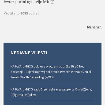
Izvor: portal agencije Min@
Pročitano
3683
put(a)
Idi na vrh
NEDAVNE
VIJESTI
NAJAVA: UMHCG pokreće program podrške Riječi bez
poricanja – Riječi koje vrijedi braniti (Words Without Denial -
Words Worth Defending (WWD))
NAJAVA: UMHCG započinje realizaciju projekta Osna(Ž)ena,
(S)igurna i v(I)dljiva