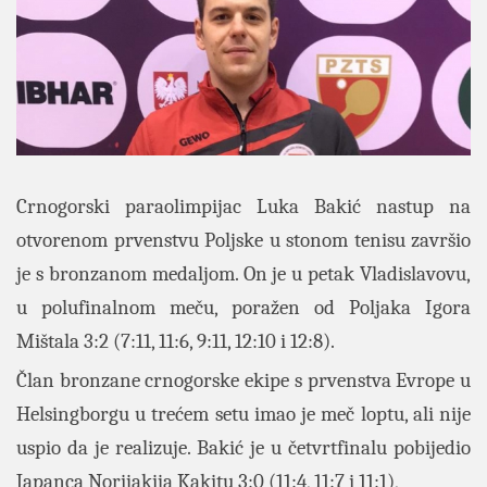
Crnogorski paraolimpijac Luka Bakić nastup na
otvorenom prvenstvu Poljske u stonom tenisu završio
je s bronzanom medaljom. On je u petak Vladislavovu,
u polufinalnom meču, poražen od Poljaka Igora
Mištala 3:2 (7:11, 11:6, 9:11, 12:10 i 12:8).
Član bronzane crnogorske ekipe s prvenstva Evrope u
Helsingborgu u trećem setu imao je meč loptu, ali nije
uspio da je realizuje. Bakić je u četvrtfinalu pobijedio
Japanca Norijakija Kakitu 3:0 (11:4, 11:7 i 11:1),