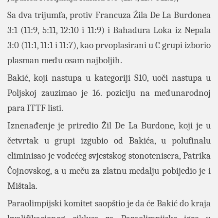
Sa dva trijumfa, protiv Francuza Žila De La Burdonea
3:1 (11:9, 5:11, 12:10 i 11:9) i Bahadura Loka iz Nepala
3:0 (11:1, 11:1 i 11:7), kao prvoplasirani u C grupi izborio
plasman među osam najboljih.
Bakić, koji nastupa u kategoriji S10, uoči nastupa u
Poljskoj zauzimao je 16. poziciju na međunarodnoj
para ITTF listi.
Iznenađenje je priredio Žil De La Burdone, koji je u
četvrtak u grupi izgubio od Bakića, u polufinalu
eliminisao je vodećeg svjestskog stonotenisera, Patrika
Čojnovskog, a u meču za zlatnu medalju pobijedio je i
Mištala.
Paraolimpijski komitet saopštio je da će Bakić do kraja