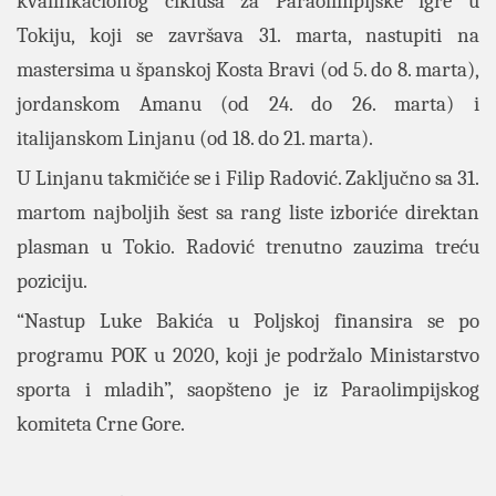
kvalifikacionog ciklusa za Paraolimpijske igre u
Tokiju, koji se završava 31. marta, nastupiti na
mastersima u španskoj Kosta Bravi (od 5. do 8. marta),
jordanskom Amanu (od 24. do 26. marta) i
italijanskom Linjanu (od 18. do 21. marta).
U Linjanu takmičiće se i Filip Radović. Zaključno sa 31.
martom najboljih šest sa rang liste izboriće direktan
plasman u Tokio. Radović trenutno zauzima treću
poziciju.
“Nastup Luke Bakića u Poljskoj finansira se po
programu POK u 2020, koji je podržalo Ministarstvo
sporta i mladih”, saopšteno je iz Paraolimpijskog
komiteta Crne Gore.