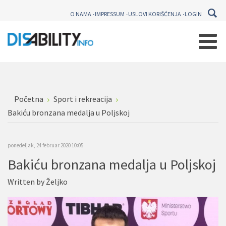
O NAMA
IMPRESSUM
USLOVI KORIŠĆENJA
LOGIN
Početna
Sport i rekreacija
Bakiću bronzana medalja u Poljskoj
ponedeljak, 24 februar 2020 10:05
Bakiću bronzana medalja u Poljskoj
Written by
Željko