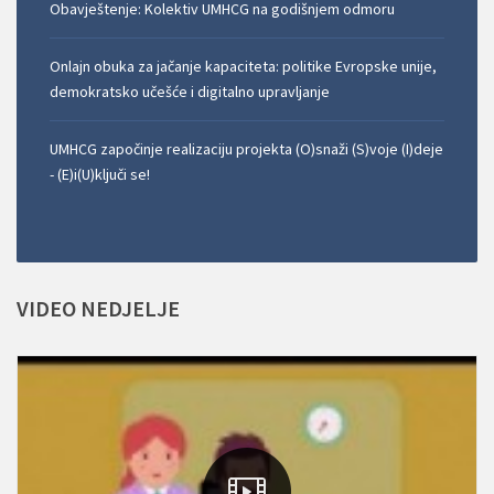
Obavještenje: Kolektiv UMHCG na godišnjem odmoru
Onlajn obuka za jačanje kapaciteta: politike Evropske unije,
demokratsko učešće i digitalno upravljanje
UMHCG započinje realizaciju projekta (O)snaži (S)voje (I)deje
- (E)i(U)ključi se!
VIDEO
NEDJELJE