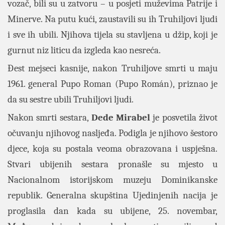
vozač, bili su u zatvoru – u posjeti muževima Patrije i
Minerve. Na putu kući, zaustavili su ih Truhiljovi ljudi
i sve ih ubili. Njihova tijela su stavljena u džip, koji je
gurnut niz liticu da izgleda kao nesreća.
Đest mejseci kasnije, nakon Truhiljove smrti u maju
1961. general Pupo Roman (Pupo Román), priznao je
da su sestre ubili Truhiljovi ljudi.
Nakon smrti sestara,
Dede Mirabel
je posvetila život
očuvanju njihovog nasljeđa. Podigla je njihovo šestoro
djece, koja su postala veoma obrazovana i uspješna.
Stvari ubijenih sestara pronašle su mjesto u
Nacionalnom istorijskom muzeju Dominikanske
republik.
Generalna skupština Ujedinjenih nacija je
proglasila dan kada su ubijene, 25. novembar,