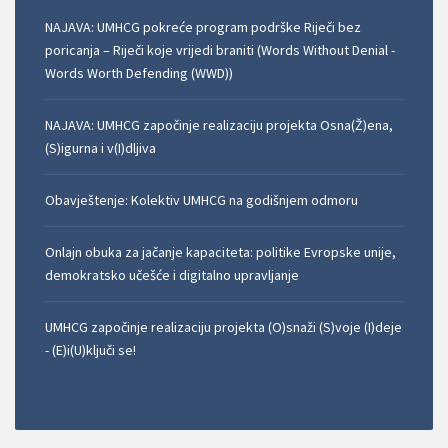
NAJAVA: UMHCG pokreće program podrške Riječi bez
poricanja – Riječi koje vrijedi braniti (Words Without Denial -
Words Worth Defending (WWD))
NAJAVA: UMHCG započinje realizaciju projekta Osna(Ž)ena,
(S)igurna i v(I)dljiva
Obavještenje: Kolektiv UMHCG na godišnjem odmoru
Onlajn obuka za jačanje kapaciteta: politike Evropske unije,
demokratsko učešće i digitalno upravljanje
UMHCG započinje realizaciju projekta (O)snaži (S)voje (I)deje
- (E)i(U)ključi se!