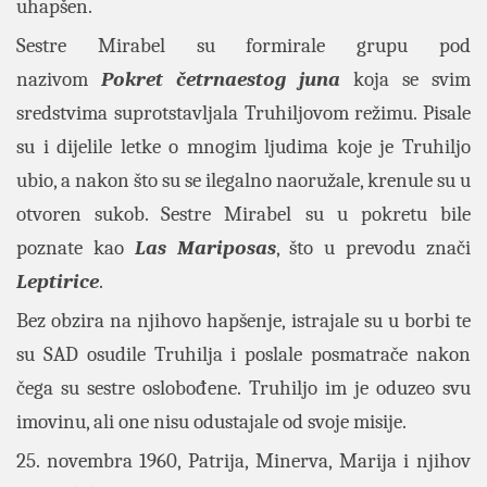
uhapšen.
Sestre Mirabel su formirale grupu pod
nazivom
Pokret četrnaestog juna
koja se svim
sredstvima suprotstavljala Truhiljovom režimu. Pisale
su i dijelile letke o mnogim ljudima koje je Truhiljo
ubio, a nakon što su se ilegalno naoružale, krenule su u
otvoren sukob. Sestre Mirabel su u pokretu bile
poznate kao
Las Mariposas
, što u prevodu znači
Leptirice
.
Bez obzira na njihovo hapšenje, istrajale su u borbi te
su SAD osudile Truhilja i poslale posmatrače nakon
čega su sestre oslobođene. Truhiljo im je oduzeo svu
imovinu, ali one nisu odustajale od svoje misije.
25. novembra 1960, Patrija, Minerva, Marija i njihov