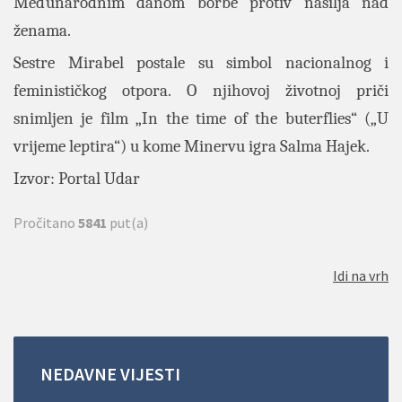
Međunarodnim danom borbe protiv nasilja nad
ženama.
Sestre Mirabel postale su simbol nacionalnog i
feminističkog otpora. O njihovoj životnoj priči
snimljen je film „In the time of the buterflies“ („U
vrijeme leptira“) u kome Minervu igra Salma Hajek.
Izvor:
Portal Udar
Pročitano
5841
put(a)
Idi na vrh
NEDAVNE
VIJESTI