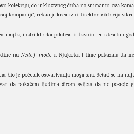
 ovu kolekciju, do inkluzivnog duha na snimanju, ova kama
ašoj kompaniji
“,
rekao je kreativni direktor Viktorija sikre
ća majka, instruktorka pilatesa u kasnim četrdesetim go
godine na
Nedelji mode
u Njujorku i time pokazala da ne
 bio je početak ostvarivanja moga sna. Šetati se na naj
tvar da pokažem ljudima širom svijeta da ne postoje g