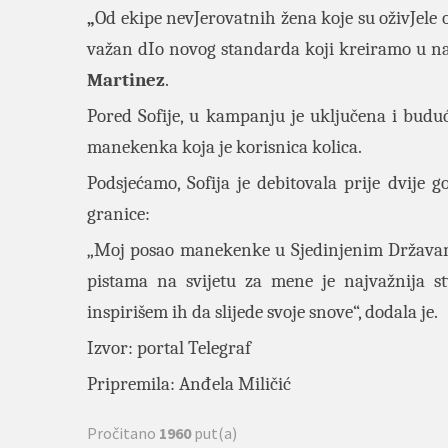
„
Od ekipe nevJerovatnih žena koje su oživJele
važan dIo novog standarda koji kreiramo u n
Martinez
.
Pored Sofije, u kampanju je uključena i budu
manekenka koja je korisnica kolica.
Podsjećamo, Sofija je debitovala prije dvije 
granice:
„Moj posao manekenke u Sjedinjenim Državama
pistama na svijetu za mene je najvažnija s
inspirišem ih da slijede svoje snove“, dodala je.
Izvor: portal
Telegraf
Pripremila: Anđela Miličić
Pročitano
1960
put(a)