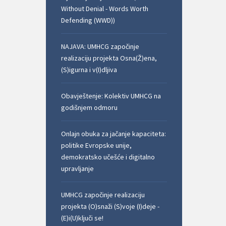
Without Denial - Words Worth
Defending (WWD))
NAJAVA: UMHCG započinje
realizaciju projekta Osna(Ž)ena,
(S)igurna i v(I)dljiva
Obavještenje: Kolektiv UMHCG na
godišnjem odmoru
Onlajn obuka za jačanje kapaciteta:
politike Evropske unije,
demokratsko učešće i digitalno
upravljanje
UMHCG započinje realizaciju
projekta (O)snaži (S)voje (I)deje -
(E)i(U)ključi se!