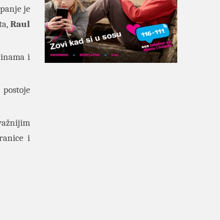
panje je
ta,
Raul
dinama i
 postoje
važnijim
ranice i