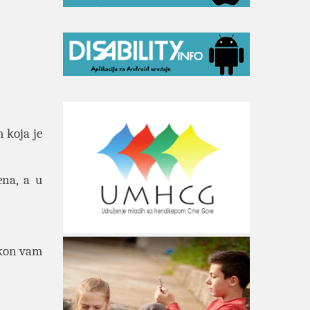
m
koja je
na, a u
okon vam