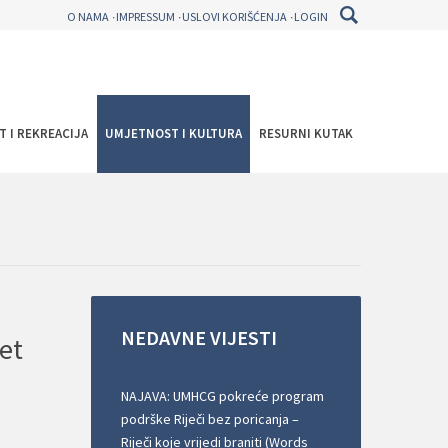
O NAMA
IMPRESSUM
USLOVI KORIŠĆENJA
LOGIN
T I REKREACIJA
UMJETNOST I KULTURA
RESURNI KUTAK
NEDAVNE
VIJESTI
et
NAJAVA: UMHCG pokreće program
podrške Riječi bez poricanja –
Riječi koje vrijedi braniti (Words