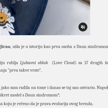
 Jirau
, ušla je u istoriju kao prva osoba s
Daun sindromo
iju rublja
Ljubavni oblak
(Love Cloud) sa 17 drugih že
nja "prva takve vrste".
, jako sam radila na tome i danas se taj san ostvario. Nap
a sikret model s Daun sindromom
“.
za koju je rečeno da je prava evolucija ovog brenda.