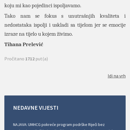
koju mi kao pojedinci ispoljavamo.
Tako nam se fokus s unutrašnjih kvaliteta i
nedostataka ispolji i uskladi sa tijelom jer se emocije
izraze na tijelo u kojem živimo.
Tihana Prelević
Pročitano
1712
put(a)
Idi na vrh
NEDAVNE
VIJESTI
NAJAVA: UMHCG pokreće program podrške Riječi bez