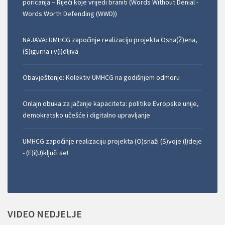
poricanja – Riječi koje vrijedi braniti (Words Without Denial -
Words Worth Defending (WWD))
NAJAVA: UMHCG započinje realizaciju projekta Osna(Ž)ena,
(S)igurna i v(I)dljiva
Obavještenje: Kolektiv UMHCG na godišnjem odmoru
Onlajn obuka za jačanje kapaciteta: politike Evropske unije,
demokratsko učešće i digitalno upravljanje
UMHCG započinje realizaciju projekta (O)snaži (S)voje (I)deje
- (E)i(U)ključi se!
VIDEO
NEDJELJE