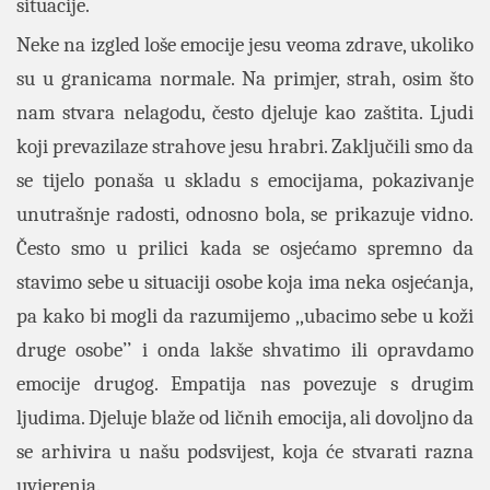
situacije.
Neke na izgled loše emocije jesu veoma zdrave, ukoliko
su u granicama normale. Na primjer, strah, osim što
nam stvara nelagodu, često djeluje kao zaštita. Ljudi
koji prevazilaze strahove jesu hrabri. Zaključili smo da
se tijelo ponaša u skladu s emocijama, pokazivanje
unutrašnje radosti, odnosno bola, se prikazuje vidno.
Često smo u prilici kada se osjećamo spremno da
stavimo sebe u situaciji osobe koja ima neka osjećanja,
pa kako bi mogli da razumijemo ,,ubacimo sebe u koži
druge osobe’’ i onda lakše shvatimo ili opravdamo
emocije drugog. Empatija nas povezuje s drugim
ljudima. Djeluje blaže od ličnih emocija, ali dovoljno da
se arhivira u našu podsvijest, koja će stvarati razna
uvjerenja.