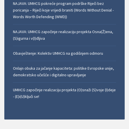
NAJAVA: UMHCG pokreće program podrške Riječi bez
poricanja – Riječi koje vrijedi braniti (Words Without Denial -
Words Worth Defending (WWD))
NAJAVA: UMHCG započinje realizaciju projekta Osna(Ž)ena,
(S)igurna i v(I)dljiva
Obavještenje: Kolektiv UMHCG na godišnjem odmoru
Onlajn obuka za jačanje kapaciteta: politike Evropske unije,
demokratsko učešće i digitalno upravljanje
UMHCG započinje realizaciju projekta (O)snaži (S)voje (I)deje
- (E)i(U)ključi se!