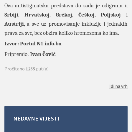
Ova antistigmatska predstava do sada je odigrana u
Srbiji
,
Hrvatskoj
,
Grčkoj
,
Češkoj
,
Poljskoj
i
Austriji
, a sve uz promovisanje inkluzije i jednakih
prava za sve, bez obzira koliko hromozoma ko ima.
Izvor: Portal
N1 info.ba
Pripremio:
Ivan Čović
Pročitano
1255
put(a)
Idi na vrh
NEDAVNE
VIJESTI