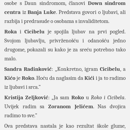
osobe s Daun sindromom, članovi
Down sindrom
centra
iz
Banja Luke
. Predstava govori o ljubavi, ali
razbija i predrasude o osobama s invaliditetom.
Roka
i
Cicibelu
je spojila ljubav na prvi pogled.
Svojom ljubavlju, privrženošću i odanošću jedno
drugome, pokazali su kako je za sreću potrebno tako
malo.
Sandra
Radinković
: „Konkretno, igram
Cicibelu
, a
Kićo
je
Roko
. Hoću da naglasim da
Kići
i ja to radimo
iz ljubavi i srca.”
Kristija Zeljković
: „Ja sam
Roko
u
Roko i Cicibela
.
Uvijek radim sa
Zoranom Jelićem
. Nas dvojica
radimo to sve.”
Ova predstava nastala je kao rezultat škole glume,