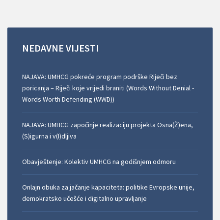
NEDAVNE
VIJESTI
NAJAVA: UMHCG pokreće program podrške Riječi bez
poricanja – Riječi koje vrijedi braniti (Words Without Denial -
Words Worth Defending (WWD))
NAJAVA: UMHCG započinje realizaciju projekta Osna(Ž)ena,
(S)igurna i v(I)dljiva
Obavještenje: Kolektiv UMHCG na godišnjem odmoru
Onlajn obuka za jačanje kapaciteta: politike Evropske unije,
demokratsko učešće i digitalno upravljanje