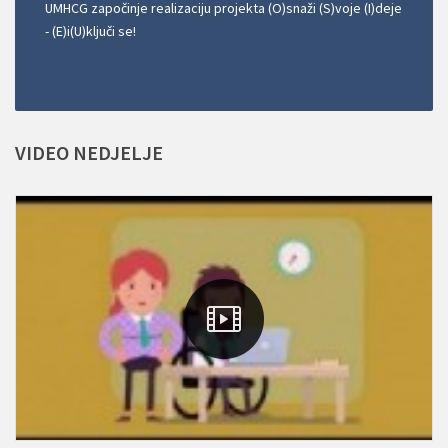
UMHCG započinje realizaciju projekta (O)snaži (S)voje (I)deje
- (E)i(U)ključi se!
VIDEO
NEDJELJE