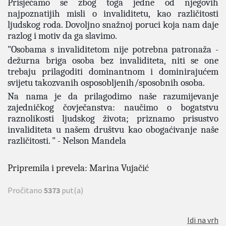
Prisjećamo se zbog toga jedne od njegovih
najpoznatijih misli o invaliditetu, kao različitosti
ljudskog roda. Dovoljno snažnoj poruci koja nam daje
razlog i motiv da ga slavimo.
"Osobama s invaliditetom nije potrebna patronaža -
dežurna briga osoba bez invaliditeta, niti se one
trebaju prilagoditi dominantnom i dominirajućem
svijetu takozvanih osposobljenih/sposobnih osoba.
Na nama je da prilagodimo naše razumijevanje
zajedničkog čovječanstva: naučimo o bogatstvu
raznolikosti ljudskog života; priznamo prisustvo
invaliditeta u našem društvu kao obogaćivanje naše
različitosti. " - Nelson Mandela
Pripremila i prevela: Marina Vujačić
Pročitano
5373
put(a)
Idi na vrh