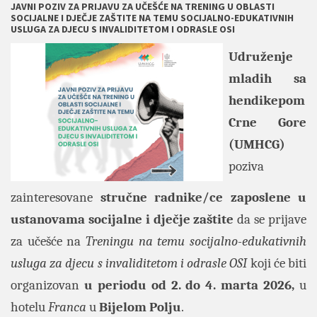
JAVNI POZIV ZA PRIJAVU ZA UČEŠĆE NA TRENING U OBLASTI
SOCIJALNE I DJEČJE ZAŠTITE NA TEMU SOCIJALNO-EDUKATIVNIH
USLUGA ZA DJECU S INVALIDITETOM I ODRASLE OSI
Udruženje
mladih sa
hendikepom
Crne Gore
(UMHCG)
poziva
zainteresovane
stručne radnike/ce zaposlene u
ustanovama socijalne i dječje zaštite
da se prijave
za učešće na
Treningu na temu socijalno-edukativnih
usluga za djecu s invaliditetom i odrasle OSI
koji će biti
organizovan
u periodu od 2. do 4. marta 2026,
u
hotelu
Franca
u
Bijelom Polju
.