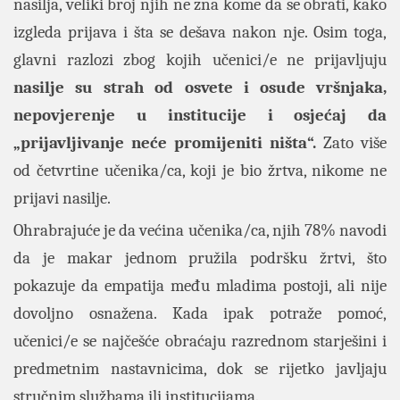
nasilja, veliki broj njih ne zna kome da se obrati, kako
izgleda prijava i šta se dešava nakon nje. Osim toga,
glavni razlozi zbog kojih učenici/e ne prijavljuju
nasilje su strah od osvete i osude vršnjaka,
nepovjerenje u institucije i osjećaj da
„prijavljivanje neće promijeniti ništa“.
Zato više
od četvrtine učenika/ca, koji je bio žrtva, nikome ne
prijavi nasilje.
Ohrabrajuće je da većina učenika/ca, njih 78% navodi
da je makar jednom pružila podršku žrtvi, što
pokazuje da empatija među mladima postoji, ali nije
dovoljno osnažena. Kada ipak potraže pomoć,
učenici/e se najčešće obraćaju razrednom starješini i
predmetnim nastavnicima, dok se rijetko javljaju
stručnim službama ili institucijama.