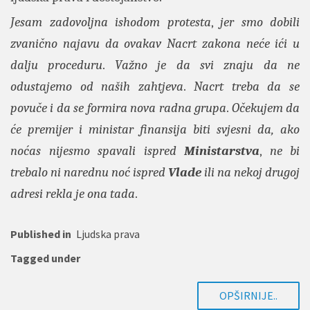
Jesam zadovoljna ishodom protesta
,
jer smo dobili
zvanično najavu da ovakav Nacrt zakona neće ići u
dalju proceduru
.
Važno je da svi znaju da ne
odustajemo od naših zahtjeva
.
Nacrt treba da se
povuče i da se formira nova radna grupa
.
Očekujem da
će premijer i ministar finansija biti svjesni da, ako
noćas nijesmo spavali ispred
Ministarstva
,
ne bi
trebalo ni narednu noć ispred
Vlade
ili na nekoj drugoj
adresi rekla je ona tada
.
Published in
Ljudska prava
Tagged under
OPŠIRNIJE..