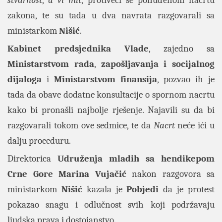
stvarnost
,
a vi mit
, protiveći se ponuđenom nacrtu
zakona, te su tada u dva navrata razgovarali sa
ministarkom
Nišić
.
Kabinet predsjednika
Vlade
, zajedno sa
Ministarstvom rada
,
zapošljavanja i socijalnog
dijaloga
i
Ministarstvom finansija
, pozvao ih je
tada da obave dodatne konsultacije o spornom nacrtu
kako bi pronašli najbolje rješenje. Najavili su da bi
razgovarali tokom ove sedmice, te da
Nacrt
neće ići u
dalju proceduru.
Direktorica
Udruženja mladih sa hendikepom
Crne Gore Marina Vujačić
nakon razgovora sa
ministarkom
Nišić
kazala je
Pobjedi
da je protest
pokazao snagu i odlučnost svih koji podržavaju
ljudska prava i dostojanstvo.