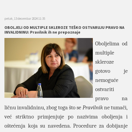
petak, 13 decembar 2024 11:35
OBOLJELI OD MULTIPLE SKLEROZE TEŠKO OSTVARUJU PRAVO NA
INVALIDNINU: Pravilnik ih ne prepoznaje
Oboljelima od
multiple
skleroze
gotovo je
nemoguće
ostvariti
pravo na
ličnu invalidninu, zbog toga što se
Pravilnik
ne tumači,
već striktno primjenjuje po nazivima oboljenja i
oštećenja koja su navedena. Procedure za dobijanje