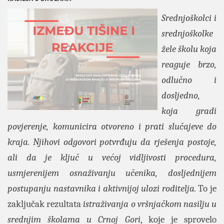
Srednjoškolci i
srednjoškolke
žele školu koja
reaguje brzo,
odlučno i
dosljedno,
koja gradi
povjerenje, komunicira otvoreno i prati slučajeve do
kraja. Njihovi odgovori potvrđuju da rješenja postoje,
ali da je ključ u većoj vidljivosti procedura,
usmjerenijem osnaživanju učenika, dosljednijem
postupanju nastavnika i aktivnijoj ulozi roditelja.
To je
zaključak rezultata
istraživanja o vršnjačkom nasilju u
srednjim školama u Crnoj Gori
, koje je sprovelo