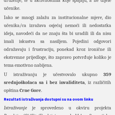
druženje, te u aktivnostima koje spajaju, a ne dijele
učenike.
Iako se mnogi zalažu za institucionalne mjere, dio
učenika/ca izražava osjećaj nemoći ili nedostatka
ideja, navodeći da ne znaju šta bi uradili ili da nisu
imali iskustva sa nasiljem. Pojedini odgovori
odražavaju i frustraciju, ponekad kroz ironične ili
ekstremne prijedloge, što zapravo potvrđuje koliko je
tema emotivno nabijena.
U istraživanju je učestvovalo ukupno
359
srednjoškolaca sa i bez invaliditeta
, iz različitih
opština
Crne Gore
.
Rezultati istraživanja dostupni su na ovom linku
Istraživanje
je sprovedeno u okviru projekta