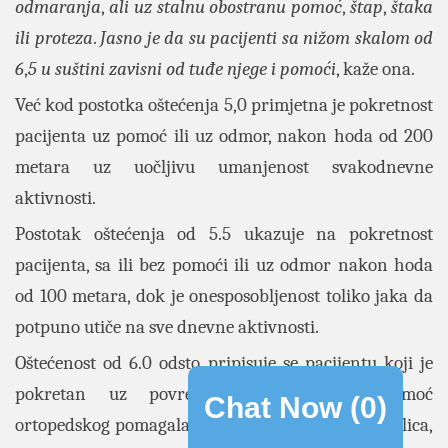
odmaranja
,
ali uz stalnu obostranu pomoć
,
štap
,
štaka
ili proteza
.
Jasno je da su pacijenti sa nižom skalom od
6
,
5 u suštini zavisni od tuđe njege i pomoći
, kaže ona.
Već kod postotka oštećenja 5,0 primjetna je pokretnost
pacijenta uz pomoć ili uz odmor, nakon hoda od 200
metara uz uočljivu umanjenost svakodnevne
aktivnosti.
Postotak oštećenja od 5.5 ukazuje na pokretnost
pacijenta, sa ili bez pomoći ili uz odmor nakon hoda
od 100 metara, dok je onesposobljenost toliko jaka da
potpuno utiče na sve dnevne aktivnosti.
Oštećenost od 6.0 odsto pripisuje se pacijentu koji je
pokretan uz povremenu i/ili stalnu pomoć
Chat Now (
0
)
ortopedskog pomagala, štapa, štaka, proteza, hodalica,