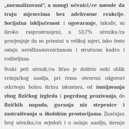
„normalizovani“, a mnogi učenici/ce navode da
traju mjesecima bez adekvatne reakcije.
Socijalna isključenost
i
ogovaranje
, takođe, su
široko rasprostranjeni, a 53,7% učenika/ca
procjenjuje da su prisutni u velikoj mjeri, iako često
ostaju nevidlnastavnicimaom i stručnom kadru i
roditeljima.
Svaki peti učenik/ca lično je doživio neki oblik
vršnjačkog nasilja, pri čemu otvoreni odgovori
otkrivaju bolnu širinu iskustava, od
ismijavanja
zbog fizičkog izgleda
i
pogrdnog prozivanja
, do
fizičkih napada, guranja niz stepenice i
zastrašivanja u školskim prostorijama
. Značajan
broj učenika/ca svjedoči i o onlajn nasilju, širenju