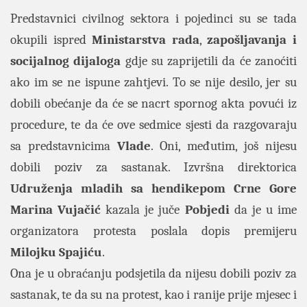
Predstavnici civilnog sektora i pojedinci su se tada
okupili ispred
Ministarstva rada
,
zapošljavanja i
socijalnog dijaloga
gdje su zaprijetili da će zanoćiti
ako im se ne ispune zahtjevi. To se nije desilo, jer su
dobili obećanje da će se nacrt spornog akta povući iz
procedure, te da će ove sedmice sjesti da razgovaraju
sa predstavnicima
Vlade
. Oni, međutim, još nijesu
dobili poziv za sastanak. Izvršna direktorica
Udruženja mladih sa hendikepom Crne Gore
Marina Vujačić
kazala je juče
Pobjedi
da je u ime
organizatora protesta poslala dopis premijeru
Milojku Spajiću
.
Ona je u obraćanju podsjetila da nijesu dobili poziv za
sastanak, te da su na protest, kao i ranije prije mjesec i