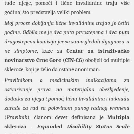
tuđe njege, pomoći i lične invalidnine traju više
godina, što predstavlja veliki problem.
Moj proces dobijanja lične invalidnine trajao je četiri
godine
.
Odbila me je dva puta prvostepena i dva puta
drugostepena komisija jer su samo gledali dijagnozu
,
a
ne simptome
, kaže za
Centar za istraživačko
novinarstvo Crne Gore
(
CIN
-
CG
) oboljeli od multiple
skleroze, koji je želio da ostane anoniman.
Pravilnikom o medicinskim indikacijama za
ostvarivanje prava na materijalno obezbjeđenje,
dodatka za njegu i pomoć, ličnu invalidninu i naknadu
zarade za rad sa polovinom punog radnog vremena
(
Pravilnik
), članom devet definisana je
Multipla
skleroza
-
Expanded Disability Status Scale