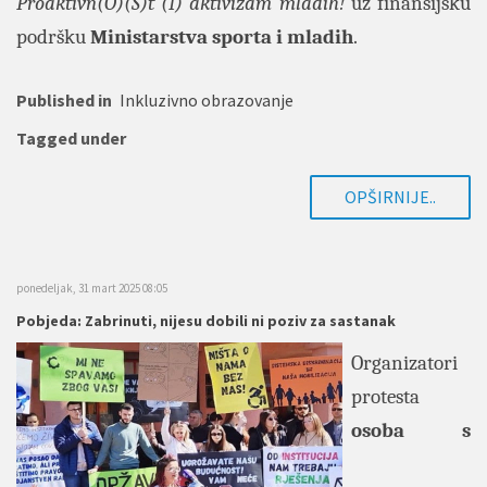
Proaktivn(O)(S)t (I) aktivizam mladih!
uz finansijsku
podršku
Ministarstva sporta i mladih
.
Published in
Inkluzivno obrazovanje
Tagged under
OPŠIRNIJE..
ponedeljak, 31 mart 2025 08:05
Pobjeda: Zabrinuti, nijesu dobili ni poziv za sastanak
Organizatori
protesta
osoba s