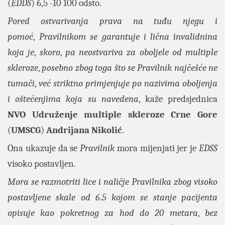
(
EDDS
) 6,5 -10 100 odsto.
Pored ostvarivanja prava na tuđu njegu i
pomoć
,
Pravilnikom se garantuje i lična invalidnina
koja je
,
skoro
,
pa neostvariva za oboljele od multiple
skleroze
,
posebno zbog toga što se Pravilnik najčešće ne
tumači
,
već striktno primjenjuje po nazivima oboljenja
i oštećenjima koja su navedena
, kaže predsjednica
NVO Udruženje multiple skleroze Crne Gore
(
UMSCG
)
Andrijana Nikolić
.
Ona ukazuje da se
Pravilnik
mora mijenjati jer je
EDSS
visoko postavljen.
Mora se razmotriti lice i naličje Pravilnika zbog visoko
postavljene skale od 6
.
5 kojom se stanje pacijenta
opisuje kao pokretnog za hod do 20 metara
,
bez