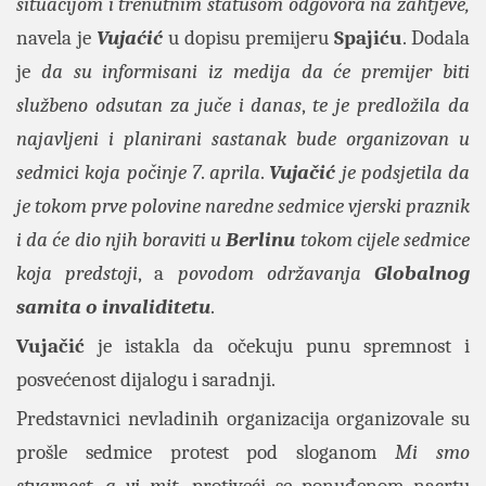
situacijom i trenutnim statusom odgovora na zahtjeve,
navela je
Vujaćić
u dopisu premijeru
Spajiću
. Dodala
je
da su informisani iz medija da će premijer biti
službeno odsutan za juče i danas
,
te je predložila da
najavljeni i planirani sastanak bude organizovan u
sedmici koja počinje 7
.
aprila
.
Vujačić
je podsjetila da
je tokom prve polovine naredne sedmice vjerski praznik
i da će dio njih boraviti u
Berlinu
tokom cijele sedmice
koja predstoji
, a
povodom održavanja
Globalnog
samita o invaliditetu
.
Vujačić
je istakla da očekuju punu spremnost i
posvećenost dijalogu i saradnji.
Predstavnici nevladinih organizacija organizovale su
prošle sedmice protest pod sloganom
Mi smo