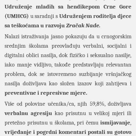
Udruženje mladih sa hendikepom Crne Gore
(UMHCG)
u saradnji s
Udruženjem roditelja djece
sa teškoćama u razvoju
Zračak Nade
.
Nalazi istraživanja jasno pokazuju da u crnogorskim
srednjim školama preovlađuju verbalni, socijalni i
digitalni oblici nasilja, dok fizičko i seksualno nasilje,
iako manje vidljivo, takođe predstavljaju relevantan
problem, dok se istovremeno suzbijanje vršnjačkog
nasilja doživljava kao složen izazov koji zahtijeva i
preventivne i represivne mjere.
Više od polovine učenika/ca, njih 59,8%, doživljava
verbalnu agresiju
kao prisutnu u velikoj mjeri ili
pretežno prisutnu u školama, pri čemu
ismijavanje
,
vrijeđanje i pogrdni komentari postali su gotovo