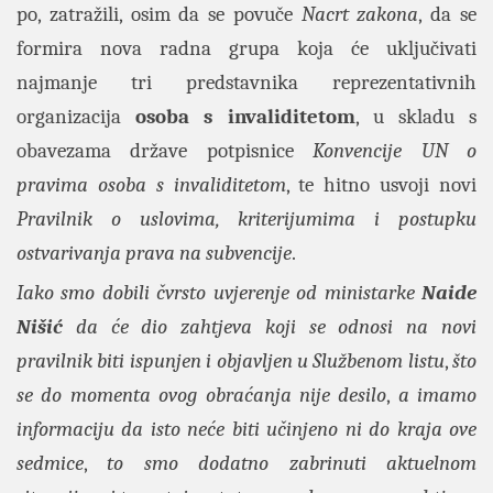
po, zatražili, osim da se povuče
Nacrt zakona
, da se
formira nova radna grupa koja će uključivati
najmanje tri predstavnika reprezentativnih
organizacija
osoba s invaliditetom
, u skladu s
obavezama države potpisnice
Konvencije UN o
pravima osoba s invaliditetom
, te hitno usvoji novi
Pravilnik o uslovima, kriterijumima i postupku
ostvarivanja prava na subvencije
.
Iako smo dobili čvrsto uvjerenje od ministarke
Naide
Nišić
da će dio zahtjeva koji se odnosi na novi
pravilnik biti ispunjen i objavljen u
Službenom listu
,
što
se do momenta ovog obraćanja nije desilo
,
a imamo
informaciju da isto neće biti učinjeno ni do kraja ove
sedmice
,
to smo dodatno zabrinuti aktuelnom