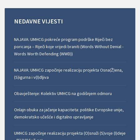
NEDAVNE
VIJESTI
NAJAVA: UMHCG pokreće program podrške Riječi bez
poricanja – Riječi koje vrijedi braniti (Words Without Denial -
Words Worth Defending (WWD))
NAJAVA: UMHCG započinje realizaciju projekta Osna(Ž)ena,
(S)igurna i v(I)dljiva
Obavještenje: Kolektiv UMHCG na godišnjem odmoru
Onlajn obuka za jačanje kapaciteta: politike Evropske unije,
demokratsko učešće i digitalno upravljanje
UMHCG započinje realizaciju projekta (O)snaži (S)voje (I)deje