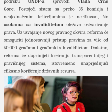
podršku
UNDP
-
a
sprovodi
Vlada Crne
Gore
. Postojeći sistem sa preko 35 komisija i
neujednačenim kriterijumima je neefikasan, što
osobama sa invaliditetom
otežava ostvarivanje
prava. Uz usvajanje novog pravnog okvira, reforma će
omogućiti jednostavniji pristup pravima za više od
60.000 građana i građanki s invaliditetom. Dodatno,
reforma će doprinijeti kreiranju transparentnijeg i
pravičnijeg sistema, istovremeno unaprjeđujući
efikasno korišćenje državnih resursa.