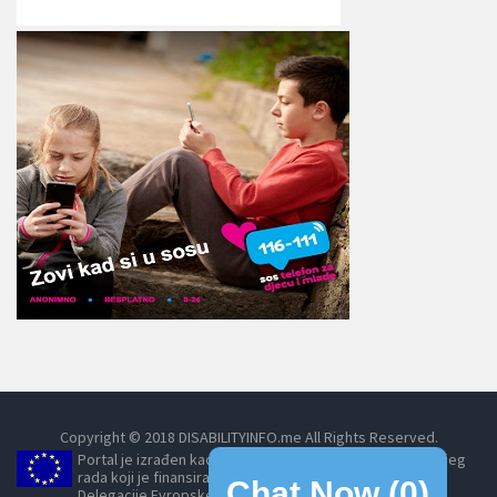
Copyright © 2018 DISABILITYINFO.me All Rights Reserved.
Portal je izrađen kao dio projekta Umrežavanjem do boljeg
rada koji je finansirala Evropska unija, posredstvom
Chat Now (
0
)
Delegacije Evropske unije u Crnoj Gori.