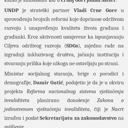
UNDP
je strateški partner
Vladi Crne Gore
u
sprovođenju brojnih reformi koje doprinose održivom
razvoju i unapređenju kvaliteta života građana i
građanki. Kroz aktivnosti usmjerene ka ispunjavanju
Ciljeva održivog razvoja (
SDGs
), zajedno rade na
izgradnji inkluzivnog društva, jačanju institucija i
stvaranju prilika koje nikoga ne ostavljaju po strani.
Ministar socijalnog staranja, brige o porodici i
demografije,
Damir Gutić
, podsjetio je da je u okviru
projekta
Reforma nacionalnog sistema vještačenja
invaliditeta
planirano donošenje
Zakona o
jedinstvenom vještačenju invaliditeta
, čiji je
Nacrt
izrađen i poslat
Sekretarijatu za zakonodavstvo
na
mišljenje
.