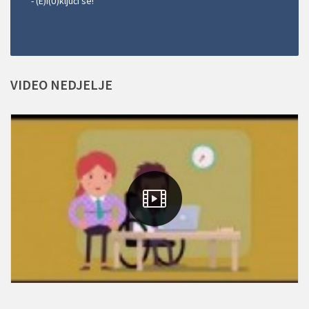
- (E)i(U)ključi se!
VIDEO
NEDJELJE