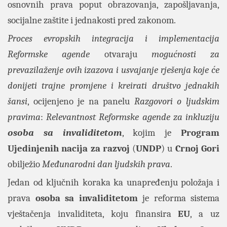
osnovnih prava poput obrazovanja, zapošljavanja,
socijalne zaštite i jednakosti pred zakonom.
Proces evropskih integracija i implementacija
Reformske agende
otvaraju
mogućnosti za
prevazilaženje ovih izazova i usvajanje rješenja koje će
donijeti trajne promjene i kreirati društvo jednakih
šansi
, ocijenjeno je na panelu
Razgovori o ljudskim
pravima
:
Relevantnost Reformske agende za inkluziju
osoba sa invaliditetom
, kojim je
Program
Ujedinjenih nacija
za razvoj
(
UNDP
) u
Crnoj Gori
obilježio
Međunarodni dan ljudskih prava
.
Jedan od ključnih koraka ka unapređenju položaja i
prava
osoba sa invaliditetom
je reforma sistema
vještačenja invaliditeta, koju finansira
EU
, a uz