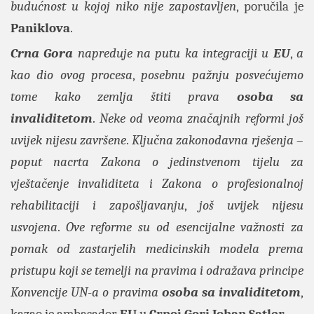
budućnost u kojoj niko nije zapostavljen
, poručila je
Paniklova
.
Crna Gora
napreduje na putu ka integraciji u
EU
,
a
kao dio ovog procesa
,
posebnu pažnju posvećujemo
tome kako zemlja štiti prava
osoba sa
invaliditetom
.
Neke od veoma značajnih reformi još
uvijek nijesu završene
.
Ključna zakonodavna rješenja
–
poput nacrta Zakona o jedinstvenom tijelu za
vještačenje invaliditeta i Zakona o profesionalnoj
rehabilitaciji i zapošljavanju
,
još uvijek nijesu
usvojena
.
Ove reforme su od esencijalne važnosti za
pomak od zastarjelih medicinskih modela prema
pristupu koji se temelji na pravima i odražava principe
Konvencije UN
-
a o pravima
osoba sa invaliditetom
,
kazao je ambasador
EU
u
Crnoj Gori Johan Satler
.