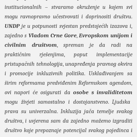
institucionalnih
–
stvaramo okruženje u kojem svi
mogu ravnopravno učestvovati i doprinositi društvu
.
UNDP
je u potpunosti svjestan predstojećih izazova i
,
zajedno s
Vladom Crne Gore
,
Evropskom unijom i
civilnim društvom
,
spreman je da radi na
praktičnim rješenjima
,
poput implementacije
pristupačnih tehnologija
,
unapređenja pravnog okvira
i promocije inkluzivnih politika
.
Usklađivanjem sa
širim reformama predviđenim Reformskom agendom
,
ovi napori će osigurati da
osobe s invaliditetom
mogu živjeti samostalno i dostojanstveno
.
Ljudska
prava su univerzalna
.
Inkluzija jača temelje svakog
društva
,
i uvjerena sam da zajedno možemo izgraditi
društvo koje prepoznaje potencijal svakog pojedinca i