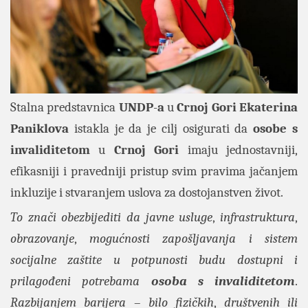
Stalna predstavnica
UNDP
-
a
u
Crnoj Gori
Ekaterina
Paniklova
istakla je da je cilj osigurati da
osobe s
invaliditetom
u
Crnoj Gori
imaju jednostavniji,
efikasniji i pravedniji pristup svim pravima jačanjem
inkluzije i stvaranjem uslova za dostojanstven život.
To znači obezbijediti da javne usluge
,
infrastruktura
,
obrazovanje
,
mogućnosti zapošljavanja i sistem
socijalne zaštite u potpunosti budu dostupni i
prilagođeni potrebama
osoba s invaliditetom
.
Razbijanjem barijera
–
bilo fizičkih
,
društvenih ili