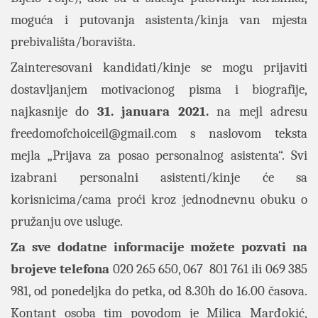
moguća i putovanja asistenta/kinja van mjesta
prebivališta/boravišta.
Zainteresovani kandidati/kinje se mogu prijaviti
dostavljanjem motivacionog pisma i biografije,
najkasnije do
31. januara 2021.
na mejl adresu
freedomofchoiceil@gmail.com
s naslovom teksta
mejla „Prijava za posao personalnog asistenta“. Svi
izabrani personalni asistenti/kinje će sa
korisnicima/cama proći kroz jednodnevnu obuku o
pružanju ove usluge.
Za sve dodatne informacije možete pozvati na
brojeve telefona
020 265 650, 067 801 761 ili 069 385
981, od ponedeljka do petka, od 8.30h do 16.00 časova.
Kontant osoba tim povodom je Milica Marđokić,