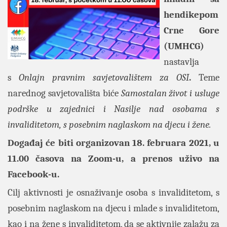
hendikepom
Crne Gore
(UMHCG)
nastavlja
s
Onlajn pravnim savjetovalištem za OSI
.
Teme
narednog savjetovališta biće
Samostalan život i usluge
podrške u zajednici i
Nasilje nad osobama s
invaliditetom, s posebnim naglaskom na djecu i žene
.
Događaj će biti organizovan 18. februara 2021, u
11.00 časova na Zoom-u, a prenos uživo na
Facebook-u.
Cilj aktivnosti je osnaživanje osoba s invaliditetom, s
posebnim naglaskom na djecu i mlade s invaliditetom,
kao i na žene s invaliditetom, da se aktivnije zalažu za