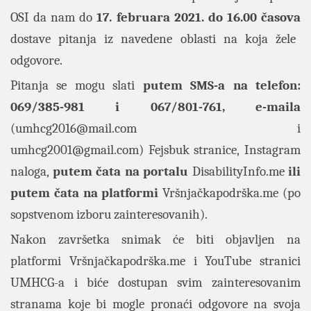
OSI da nam do
17. februara 2021.
do 16.00 časova
dostave pitanja iz navedene oblasti na koja žele
odgovore.
Pitanja se mogu slati
putem SMS-a na telefon:
069/385-981 i 067/801-761, e-maila
(
umhcg2016@mail.com
i
umhcg2001@gmail.com
)
Fejsbuk stranice
,
Instagram
naloga
,
putem čata na portalu
DisabilityInfo.me
ili
putem čata na platformi
Vršnjačkapodrška.me
(po
sopstvenom izboru zainteresovanih).
Nakon završetka snimak će biti objavljen na
platformi
Vršnjačkapodrška.me
i YouTube stranici
UMHCG-a i biće dostupan svim zainteresovanim
stranama koje bi mogle pronaći odgovore na svoja