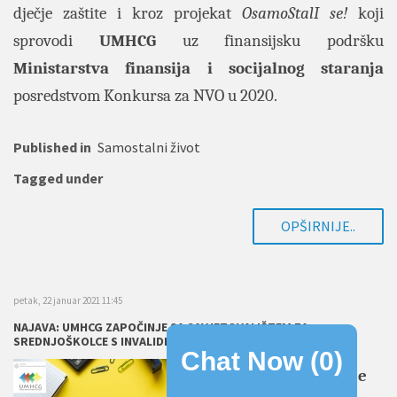
dječje zaštite i kroz projekat
OsamoStalI se!
koji
sprovodi
UMHCG
uz finansijsku podršku
Ministarstva finansija i socijalnog staranja
posredstvom Konkursa za NVO u 2020.
Published in
Samostalni život
Tagged under
OPŠIRNIJE..
petak, 22 januar 2021 11:45
NAJAVA: UMHCG ZAPOČINJE SA SAVJETOVALIŠTEM ZA
SREDNJOŠKOLCE S INVALIDITETOM
Chat Now (
0
)
Udruženje