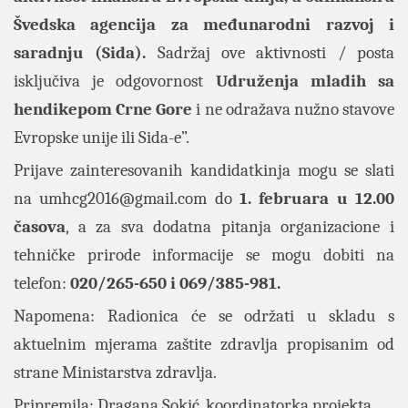
Švedska agencija za međunarodni razvoj i
saradnju (Sida).
Sadržaj ove aktivnosti / posta
isključiva je odgovornost
Udruženja mladih sa
hendikepom Crne Gore
i ne odražava nužno stavove
Evropske unije ili Sida-e”.
Prijave zainteresovanih kandidatkinja mogu se slati
na
umhcg2016@gmail.com
d
o
1. februara u 12.00
časova
,
a za sva dodatna pitanja organizacione i
tehničke prirode informacije se mogu dobiti na
telefon:
020/265-650 i 069/385-981.
Napomena: Radionica će se održati u skladu s
aktuelnim mjerama zaštite zdravlja propisanim od
strane Ministarstva zdravlja.
Pripremila: Dragana Sokić, koordinatorka projekta