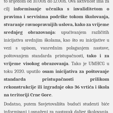
to srijedom od 10.00h do 12.00h. Ova aktivnost ima za
cilj
informisanje učenika s invaliditetom o
pravima i servisima podrške tokom školovanja,
stvaranje ravnopravnijih uslova, kako za vrijeme
srednjeg obrazovanja
: upućivanjem različitih
inicijativa srednjim školama, kao što su inicijative u
vezi s upisom, vanrednim polaganjem nastave,
poštovanjem standarda pristupačnosti,
tako i za
vrijeme visokog obrazovanja
. Tako je UMHCG u
toku 2020. uputilo
osam inicijativa za poštovanje
standarda pristupačnosti prilikom
rekonstrukcije ili izgradnje oko 36 vrtića i škola
na teritoriji Crne Gore
.
Dodatno, putem Savjetovališta budući studenti biće
informisani i osnaženi za nastavak daljeg školovanja,