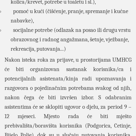
kolica/krevet, potrebe u toaletu i sl.),
pomoć u kući (čišćenje, pranje, spremanje i kućne
nabavke),
socijalne potrebe (odlazak na posao ili drugu vrstu
obrazovnog i radnog angažmana, šetnje, vježbanje,
rekreacija, putovanja...)
Nakon isteka roka za prijave, u prostorijama UMHCG
će biti organizovan sastanak korisnika/ca i
potencijalnih asistenata/kinja radi upoznavanja i
razgovora o pojedinačnim potrebama svakog od njih,
nakon čega će biti izvršen izbor. S odabranim
asistentima će se sklopiti ugovor o djelu, za period 9 –
12 mjeseci. Mjesto rada će biti mješto
prebivališta/boravišta korisnika (Podgorica, Cetinje,
Bijelo Polje), dok su u slučaju putovanja korisnika,