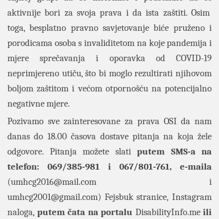
aktivnije bori za svoja prava i da ista zaštiti. Osim
toga, besplatno pravno savjetovanje biće pruženo i
porodicama osoba s invaliditetom na koje pandemija i
mjere sprečavanja i oporavka od COVID-19
neprimjereno utiču, što bi moglo rezultirati njihovom
boljom zaštitom i većom otpornošću na potencijalno
negativne mjere.
Pozivamo sve zainteresovane za prava OSI da nam
danas do 18.00 časova dostave pitanja na koja žele
odgovore. Pitanja možete slati
putem SMS-a na
telefon: 069/385-981 i 067/801-761, e-maila
(
umhcg2016@mail.com
i
umhcg2001@gmail.com
)
Fejsbuk stranice
,
Instagram
naloga
,
putem čata na portalu
DisabilityInfo.me
ili