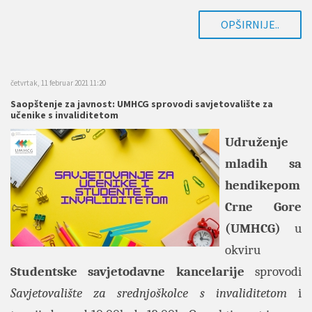
OPŠIRNIJE..
četvrtak, 11 februar 2021 11:20
Saopštenje za javnost: UMHCG sprovodi savjetovalište za
učenike s invaliditetom
Udruženje
mladih sa
hendikepom
Crne Gore
(UMHCG)
u
okviru
Studentske savjetodavne kancelarije
sprovodi
Savjetovalište za srednjoškolce s invaliditetom
i