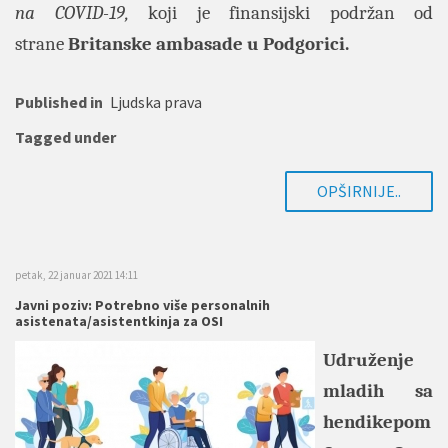
na COVID-19,
koji je finansijski podržan od
strane
Britanske ambasade u Podgorici.
Published in
Ljudska prava
Tagged under
OPŠIRNIJE..
petak, 22 januar 2021 14:11
Javni poziv: Potrebno više personalnih
asistenata/asistentkinja za OSI
Udruženje
mladih sa
hendikepom