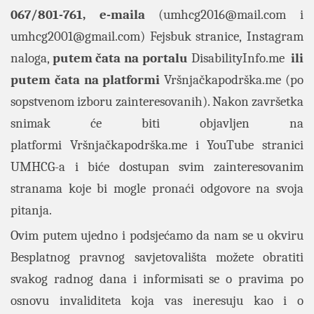
067/801-761, e-maila
(
umhcg2016@mail.com
i
umhcg2001@gmail.com
)
Fejsbuk stranice
,
Instagram
naloga
,
putem čata na portalu
DisabilityInfo.me
ili
putem čata na platformi
Vršnjačkapodrška.me
(po
sopstvenom izboru zainteresovanih). Nakon završetka
snimak će biti objavljen na
platformi
Vršnjačkapodrška.me
i YouTube stranici
UMHCG-a i biće dostupan svim zainteresovanim
stranama koje bi mogle pronaći odgovore na svoja
pitanja.
Ovim putem ujedno i podsjećamo da nam se u okviru
Besplatnog pravnog savjetovališta možete obratiti
svakog radnog dana i informisati se o pravima po
osnovu invaliditeta koja vas ineresuju kao i o