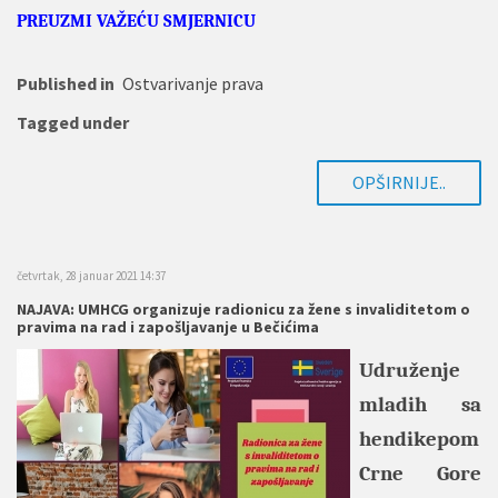
PREUZMI VAŽEĆU SMJERNICU
Published in
Ostvarivanje prava
Tagged under
OPŠIRNIJE..
četvrtak, 28 januar 2021 14:37
NAJAVA: UMHCG organizuje radionicu za žene s invaliditetom o
pravima na rad i zapošljavanje u Bečićima
Udruženje
mladih sa
hendikepom
Crne Gore