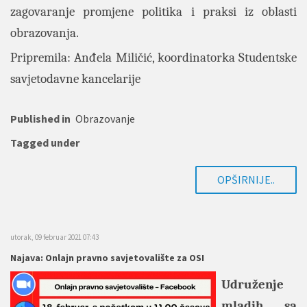
zagovaranje promjene politika i praksi iz oblasti
obrazovanja.
Pripremila: Anđela Miličić, koordinatorka Studentske
savjetodavne kancelarije
Published in
Obrazovanje
Tagged under
OPŠIRNIJE..
utorak, 09 februar 2021 07:43
Najava: Onlajn pravno savjetovalište za OSI
Udruženje
mladih sa