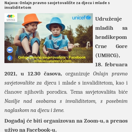
Najava: Onlajn pravno savjetovalište za djecu i mlade s
invaliditetom
Udruženje
mladih sa
hendikepom
Crne Gore
(UMHCG),
18. februara
2021, u 12.30 časova,
organizuje
Onlajn pravno
savjetovalište za
djecu i mlade s invaliditetom, kao i
članove njihovih porodica
.
Tema savjetovališta biće
Nasilje nad osobama s invaliditetom, s posebnim
naglaskom na djecu i žene
.
Događaj će biti organizovan na Zoom-u, a prenos
uživo na Facebook-u.