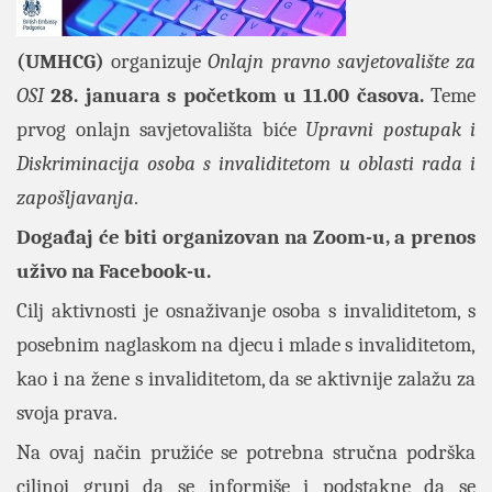
(UMHCG)
organizuje
Onlajn pravno savjetovalište za
OSI
28. januara s početkom u 11.00 časova.
Teme
prvog onlajn savjetovališta biće
Upravni postupak i
Diskriminacija osoba s invaliditetom u oblasti rada i
zapošljavanja
.
Događaj će biti organizovan na Zoom-u, a prenos
uživo na Facebook-u.
Cilj aktivnosti je osnaživanje osoba s invaliditetom, s
posebnim naglaskom na djecu i mlade s invaliditetom,
kao i na žene s invaliditetom, da se aktivnije zalažu za
svoja prava.
Na ovaj način pružiće se potrebna stručna podrška
ciljnoj grupi da se informiše i podstakne da se