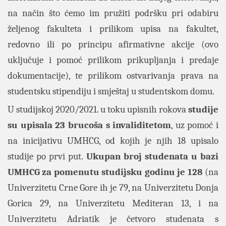
na način što ćemo im pružiti podršku pri odabiru
željenog fakulteta i prilikom upisa na fakultet,
redovno ili po principu afirmativne akcije (ovo
uključuje i pomoć prilikom prikupljanja i predaje
dokumentacije), te prilikom ostvarivanja prava na
studentsku stipendiju i smještaj u studentskom domu.
U studijskoj 2020/2021. u toku upisnih rokova
studije
su upisala 23 brucoša s invaliditetom
, uz pomoć i
na inicijativu UMHCG, od kojih je njih 18 upisalo
studije po prvi put.
Ukupan broj studenata u bazi
UMHCG za pomenutu studijsku godinu je 128
(na
Univerzitetu Crne Gore ih je 79, na Univerzitetu Donja
Gorica 29, na Univerzitetu Mediteran 13, i na
Univerzitetu Adriatik je četvoro studenata s