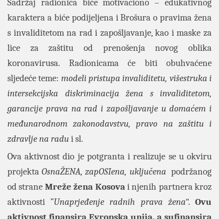
Sadržaj radionica biće motivaciono – edukativnog
karaktera a biće podijeljena i Brošura o pravima žena
s invaliditetom na rad i zapošljavanje, kao i maske za
lice za zaštitu od prenošenja novog oblika
koronavirusa. Radionicama će biti obuhvaćene
sljedeće teme:
modeli pristupa invaliditetu, višestruka i
intersekcijska diskriminacija žena s invaliditetom,
garancije prava na rad i zapošljavanje u domaćem i
međunarodnom zakonodavstvu, pravo na zaštitu i
zdravlje na radu
i sl.
Ova aktivnost dio je potgranta i realizuje se u okviru
projekta
OsnaŽENA, zapOSIena, uključena
podržanog
od strane
Mreže žena Kosova
i njenih partnera kroz
aktivnosti ”
Unaprjeđenje radnih prava žena
“.
Ovu
aktivnost finansira Evropska unija, a sufinansira