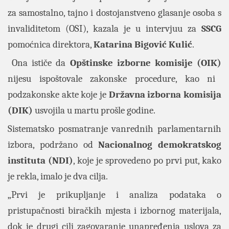
za samostalno, tajno i dostojanstveno glasanje osoba s
invaliditetom (OSI), kazala je u intervjuu za
SSCG
pomoćnica direktora,
Katarina Bigović Kulić
.
Ona ističe da
Opštinske izborne komisije (OIK)
nijesu ispoštovale zakonske procedure, kao ni
podzakonske akte koje je
Državna izborna komisija
(DIK)
usvojila u martu prošle godine.
Sistematsko posmatranje vanrednih parlamentarnih
izbora, podržano od
Nacionalnog demokratskog
instituta (NDI)
, koje je sprovedeno po prvi put, kako
je rekla, imalo je dva cilja.
„Prvi je prikupljanje i analiza podataka o
pristupačnosti biračkih mjesta i izbornog materijala,
dok je drugi cilj zagovaranje unapređenja uslova za