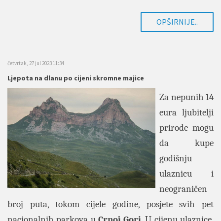
OPŠIRNIJE..
četvrtak, 27 jul 2023 11:34
Ljepota na dlanu po cijeni skromne majice
Za nepunih 14
eura ljubitelji
prirode mogu
da kupe
godišnju
ulaznicu i
neograničen
broj puta, tokom cijele godine, posjete svih pet
nacionalnih parkova u
Crnoj
Gori
. U cijenu ulaznice,