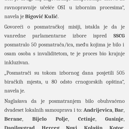
ravnopravnije učešće OSI u izbornim procesima“,
navela je
Bigović Kulić
.
Govoreći o posmatračkoj misiji, istakla je da je
vanredne parlamentarne izbore ispred
SSCG
posmatralo 50 posmatrača/ica, među kojima je bilo i
osam osoba s invaliditetom, te je proces bio krajnje
inkluzivan.
„Posmatrači su tokom izbornog dana posjetili 505
biračkih mjesta, u 80 odsto crnogorskih opština“,
navela je.
Naglašava da je posmatranjem bilo obuhvaćeno
dvadeset lokalnih samouprava i to:
Andrijevica
,
Bar
,
Berane
,
Bijelo
Polje
,
Cetinje
,
Gusinje
,
Danilovgrad
,
Herceg
Novi
,
Kolašin
,
Kotor
,