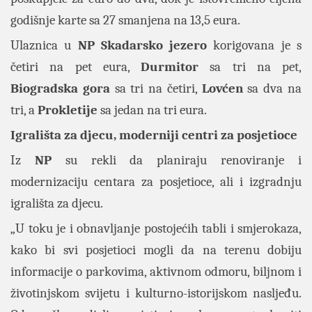
godišnje karte sa 27 smanjena na 13,5 eura.
Ulaznica u
NP
Skadarsko
jezero
korigovana je s
četiri na pet eura,
Durmitor
sa tri na pet,
Biogradska
gora
sa tri na četiri,
Lovćen
sa dva na
tri, a
Prokletije
sa jedan na tri eura.
Igrališta za djecu, moderniji centri za posjetioce
Iz
NP
su rekli da planiraju renoviranje i
modernizaciju centara za posjetioce, ali i izgradnju
igrališta za djecu.
„U toku je i obnavljanje postojećih tabli i smjerokaza,
kako bi svi posjetioci mogli da na terenu dobiju
informacije o parkovima, aktivnom odmoru, biljnom i
životinjskom svijetu i kulturno-istorijskom nasljeđu.