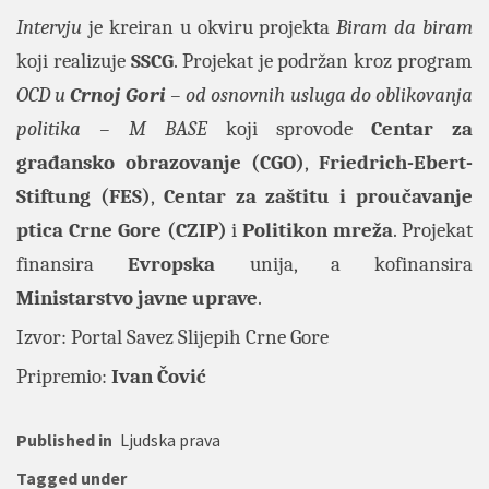
Intervju
je kreiran u okviru projekta
Biram da biram
koji realizuje
SSCG
. Projekat je podržan kroz program
OCD u
Crnoj
Gori
– od osnovnih usluga do oblikovanja
politika – M BASE
koji sprovode
Centar
za
građansko
obrazovanje
(CGO)
,
Friedrich-Ebert-
Stiftung
(FES)
,
Centar
za
zaštitu
i
proučavanje
ptica
Crne
Gore
(CZIP)
i
Politikon mreža
. Projekat
finansira
Evropska
unija, a kofinansira
Ministarstvo
javne
uprave
.
Izvor: Portal
Savez Slijepih Crne Gore
Pripremio:
Ivan Čović
Published in
Ljudska prava
Tagged under