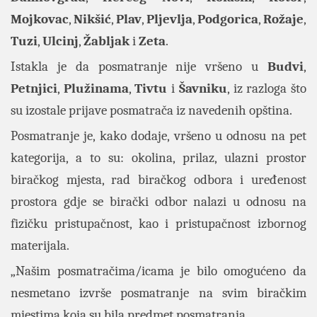
Mojkovac
,
Nikšić
,
Plav
,
Pljevlja
,
Podgorica
,
Rožaje
,
Tuzi
,
Ulcinj
,
Žabljak
i
Zeta
.
Istakla je da posmatranje nije vršeno u
Budvi
,
Petnjici
,
Plužinama
,
Tivtu
i
Šavniku
, iz razloga što
su izostale prijave posmatrača iz navedenih opština.
Posmatranje je, kako dodaje, vršeno u odnosu na pet
kategorija, a to su: okolina, prilaz, ulazni prostor
biračkog mjesta, rad biračkog odbora i uređenost
prostora gdje se birački odbor nalazi u odnosu na
fizičku pristupačnost, kao i pristupačnost izbornog
materijala.
„Našim posmatračima/icama je bilo omogućeno da
nesmetano izvrše posmatranje na svim biračkim
mjestima koja su bila predmet posmatranja.