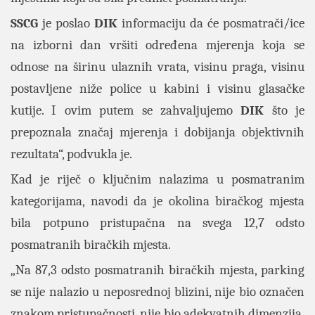
SSCG
je poslao
DIK
informaciju da će posmatrači/ice
na izborni dan vršiti određena mjerenja koja se
odnose na širinu ulaznih vrata, visinu praga, visinu
postavljene niže police u kabini i visinu glasačke
kutije. I ovim putem se zahvaljujemo
DIK
što je
prepoznala značaj mjerenja i dobijanja objektivnih
rezultata“, podvukla je.
Kad je riječ o ključnim nalazima u posmatranim
kategorijama, navodi da je okolina biračkog mjesta
bila potpuno pristupačna na svega 12,7 odsto
posmatranih biračkih mjesta.
„Na 87,3 odsto posmatranih biračkih mjesta, parking
se nije nalazio u neposrednoj blizini, nije bio označen
znakom pristupačnosti, nije bio adekvatnih dimenzija,