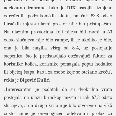
adekvatno izabrane. Iako je
DIK
usvojila izmjene
određenih podzakonskih akata, na čak 83,8 odsto
biračkih mjesta ulazni prostor nije bio pristupačan.
Na ulaznim prostorima koji nijesu bili ravni, u 63
odsto slučajeva nije bilo rampe, ili je ukoliko je bilo,
ona je bila nagiba višeg od 8%, uz postojanje
stepenica, što je predstavljalo otežavajući faktor za
korisnike kolica, korisnike pomagala poput hodalice
ili bijelog štapa, kao i za osobe koje se otežano kreću“,
rekla je
Bigović Kulić
.
„Interesantan je podatak da su dvokrilna vrata
postojala na ulazu biračkog mjesta u čak 67,3 odsto
slučajeva, a da drugo krilo nije bilo otvoreno na 45,5
odsto, čime je onemogućen adekvatan prolaz za