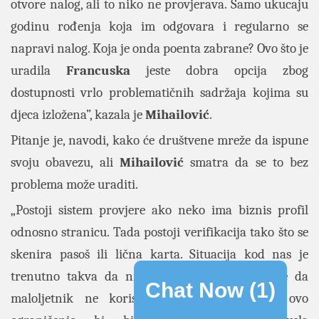
otvore nalog, ali to niko ne provjerava. Samo ukucaju
godinu rođenja koja im odgovara i regularno se
napravi nalog. Koja je onda poenta zabrane? Ovo što je
uradila
Francuska
jeste dobra opcija zbog
dostupnosti vrlo problematičnih sadržaja kojima su
djeca izložena”, kazala je
Mihailović
.
Pitanje je, navodi, kako će društvene mreže da ispune
svoju obavezu, ali
Mihailović
smatra da se to bez
problema može uraditi.
„Postoji sistem provjere ako neko ima biznis profil
odnosno stranicu. Tada postoji verifikacija tako što se
skenira pasoš ili lična karta. Situacija kod nas je
trenutno takva da niko ne može da garantuje da
Chat Now (
1
)
maloljetnik ne koristi društvenu mrežu, a ovo