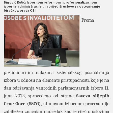
Bigović Kulić: Izbornom reformom i profesionalizacijom
izborne administracije unaprijediti uslove za ostvarivanje
biračkog prava OSI
Prema
preliminarnim nalazima sistematskog posmatranja
izbora u odnosu na elemente pristupačnosti, koje je na
dan održavanja vanrednih parlamentarnih izbora 11.
juna 2023, sprovedeno od strane
Saveza slijepih
Crne Gore (SSCG)
, ni u ovom izbornom procesu nije
zabilježen značajan napredak kad je riječ o uslovima