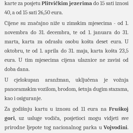
karte za posjetu
Plitvičkim
jezerima
do 15 sati iznosi
40, a od 15 sati 26,50 eura.
Cijene su značajno niže u zimskim mjesecima - od 1.
novembra do 31. decembra, te od 1. januara do 31.
marta, karta za odraslu osobu košta deset eura. U
oktobru, te od 1. aprila do 31. maja, karta košta 23,5
eura. U tim mjesecima cijena ulaznice ne zavisi od
doba dana.
U cjelokupan aranžman, uključena je vožnja
panoramskim vozilom, brodom, šetnja dugim stazama,
kao i osiguranje.
Za godišnju kartu u iznosu od 11 eura na
Fruškoj
gori
, uz usluge vodiča, posjetioci mogu vidjeti sve
prirodne ljepote tog nacionalnog parka u
Vojvodini
.