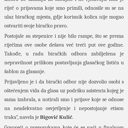
riječ o prijavama koje smo primili, odnosile su se na
ulaz biračkog mjesta, gdje korisnik kolica nije mogao
ostvariti svoje biračko pravo.
Postojale su stepenice i nije bilo rampe, što se prema
riječima ove osobe dešava već treći put ove godine.
Takođe, u radu biračkih odbora zabilježena je
nepravilnost prilikom postavljanja glasačkog listića u
šablon za glasanje.
Prijavljeno je i da birački odbor nije dozvolio osobi s
oštećenjem vida da glasa uz podršku asistenta kojeg je
sama izabrala, a notirali smo i prijave koje se odnose
na neadekvatno osvjetljenje i nepostojanje etison
traka“, navela je
Bigović
Kulić
.
Govoreći o preporukama koje će se naći u finalnom