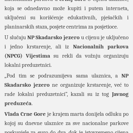
koja se odnedavno može kupiti i putem interneta,
uključeni su korišćenje edukativnih, pješačkih i
planinarskih staza, posjete centrima za posjetioce.
U slučaju
NP
Skadarsko
jezero
u cijenu je uključeno
i jedno krstarenje, ali iz
Nacionalnih
parkova
(NPCG)
Vijestima
su rekli da vožnju organizuju
lokalni preduzetnici.
„Pod tim se podrazumijeva sama ulaznica, a
NP
Skadarsko
jezero
ne organizuje krstarenje, već to
rade lokalni preduzetnici”, kazali su iz tog
Javnog
preduzeća
.
Vlada
Crne
Gore
je krajem marta donijela odluku po
kojoj su dnevne ulaznice za sve nacionalne parkove
poskupjele za euro do dva, dok je istovremeno cijena