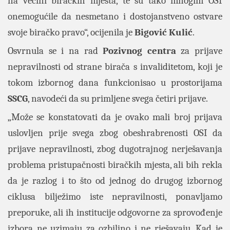
na većini biračkih mjesta, te su tako mnogim OSI
onemogućile da nesmetano i dostojanstveno ostvare
svoje biračko pravo“, ocijenila je
Bigović
Kulić
.
Osvrnula se i na rad
Pozivnog centra
za prijave
nepravilnosti od strane birača s invaliditetom, koji je
tokom izbornog dana funkcionisao u prostorijama
SSCG
, navodeći da su primljene svega četiri prijave.
„Može se konstatovati da je ovako mali broj prijava
uslovljen prije svega zbog obeshrabrenosti OSI da
prijave nepravilnosti, zbog dugotrajnog nerješavanja
problema pristupačnosti biračkih mjesta, ali bih rekla
da je razlog i to što od jednog do drugog izbornog
ciklusa bilježimo iste nepravilnosti, ponavljamo
preporuke, ali ih institucije odgovorne za sprovođenje
izbora ne uzimaju za ozbiljno i ne rješavaju. Kad je