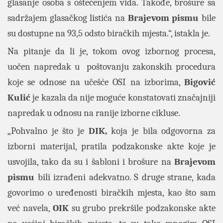
glasanje osoba s oštećenjem vida. Takođe, brošure sa
sadržajem glasačkog listića na
Brajevom
pismu
bile
su dostupne na 93,5 odsto biračkih mjesta.“, istakla je.
Na pitanje da li je, tokom ovog izbornog procesa,
uočen napredak u poštovanju zakonskih procedura
koje se odnose na učešće OSI na izborima,
Bigović
Kulić
je kazala da nije moguće konstatovati značajniji
napredak u odnosu na ranije izborne cikluse.
„Pohvalno je što je
DIK,
koja je bila odgovorna za
izborni materijal, pratila podzakonske akte koje je
usvojila, tako da su i šabloni i brošure na
Brajevom
pismu
bili izrađeni adekvatno. S druge strane, kada
govorimo o uređenosti biračkih mjesta, kao što sam
već navela,
OIK
su grubo prekršile podzakonske akte