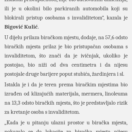
ili je u okolini bilo parkiranih automobila koji su
blokirali pristup osobama s invaliditetom“, kazala je
Bigović Kulić
.
U dijelu prilaza biračkom mjestu, dodaje, na 57,6 odsto
biračkih mjesta prilaz je bio pristupačan osobama s
invaliditetom, što znači da je ivičnjak, ukoliko je
postojao, bio niži od dva centimetra
i da nijesu
postojale druge barijere poput stubića, žardinjera i sl.
Istakla je i da je teren prema biračkim mjestima bio
izrađen od klizajućih materijala, mermera, linoleuma
na 13,3 odsto biračkih mjesta, što je predstavljalo rizik
za kretanje osoba s invaliditetom.
„Kada je u pitanju ulazni prostor u biračka mjesta,
pokazalo se da lokacije za biračka mjesta nijesu