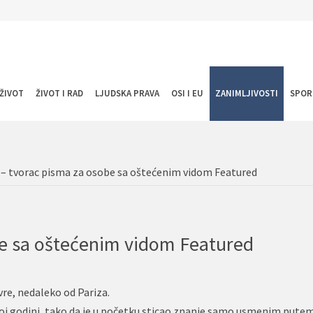
ŽIVOT
ŽIVOT I RAD
LJUDSKA PRAVA
OSI I EU
ZANIMLJIVOSTI
SPOR
j – tvorac pisma za osobe sa oštećenim vidom Featured
obe sa oštećenim vidom Featured
vre, nedaleko od Pariza.
ćoj godini, tako da je u početku sticao znanje samo usmenim pute