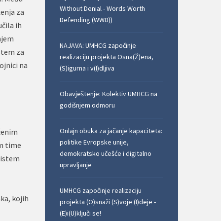
Without Denial - Words Worth
ženja za
Defending (WWD))
čila ih
anjem
NAJAVA: UMHCG započinje
stem za
realizaciju projekta Osna(Ž)ena,
ojnici na
(S)igurna i v(I)dljiva
Obavještenje: Kolektiv UMHCG na
godišnjem odmoru
Onlajn obuka za jačanje kapaciteta:
ećenim
politike Evropske unije,
om time
demokratsko učešće i digitalno
sistem
upravljanje
UMHCG započinje realizaciju
ka, kojih
projekta (O)snaži (S)voje (I)deje -
(E)i(U)ključi se!