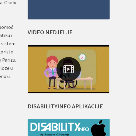
ja. Osobe
z pomoć
VIDEO
NEDJELJE
tiku i
v sistem
koriste
 Parizu.
uloze u
eno u
DISABILITYINFO
APLIKACIJE