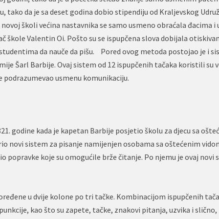
, tako da je sa deset godina dobio stipendiju od Kraljevskog Udru
U novoj školi većina nastavnika se samo usmeno obraćala đacima i u
ač škole Valentin Oi. Pošto su se ispupčena slova dobijala otiskiv
 studentima da nauče da pišu. Pored ovog metoda postojao je i si
ije Šarl Barbije. Ovaj sistem od 12 ispupčenih tačaka koristili su v
nije podrazumevao usmenu komunikaciju.
1. godine kada je kapetan Barbije posjetio školu za djecu sa ošt
vorio novi sistem za pisanje namijenjen osobama sa oštećenim vid
šio popravke koje su omogućile brže čitanje. Po njemu je ovaj novi 
poređene u dvije kolone po tri tačke. Kombinacijom ispupčenih tača
unkcije, kao što su zapete, tačke, znakovi pitanja, uzvika i slično,