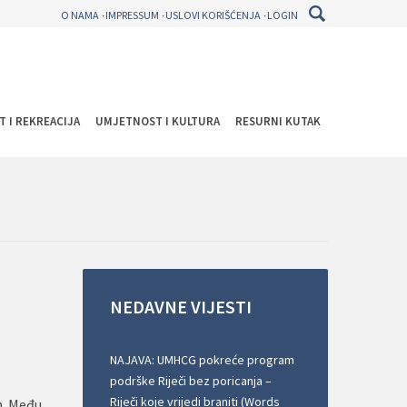
O NAMA
IMPRESSUM
USLOVI KORIŠĆENJA
LOGIN
T I REKREACIJA
UMJETNOST I KULTURA
RESURNI KUTAK
NEDAVNE
VIJESTI
NAJAVA: UMHCG pokreće program
podrške Riječi bez poricanja –
Riječi koje vrijedi braniti (Words
m. Među