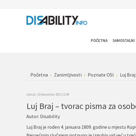
POČETNA
SAMOSTALNI 
Početna
Zanimljivosti
Poznate OSI
Luj Bra
utorak, 10 decembar 2013 12:48
Luj Braj – tvorac pisma za os
Autor:
Disability
Luj Braj je rođen 4. januara 1809. godine u mjestu Kup
Nesrećnim slučajem potpuno je izgubio vid već u tre