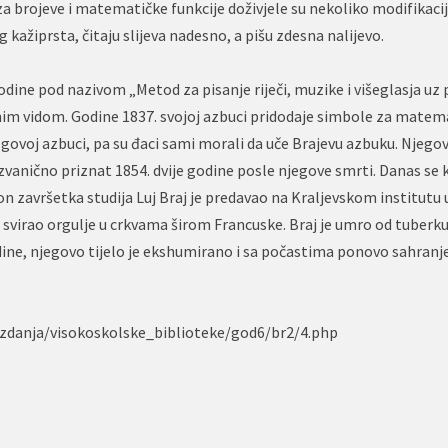
 za brojeve i matematičke funkcije doživjele su nekoliko modifikaci
ažiprsta, čitaju slijeva nadesno, a pišu zdesna nalijevo.
 godine pod nazivom „Metod za pisanje riječi, muzike i višeglasja u
im vidom. Godine 1837. svojoj azbuci pridodaje simbole za matema
govoj azbuci, pa su đaci sami morali da uče Brajevu azbuku. Njego
zvanično priznat 1854. dvije godine posle njegove smrti. Danas se 
 završetka studija Luj Braj je predavao na Kraljevskom institutu u
je svirao orgulje u crkvama širom Francuske. Braj je umro od tuberk
odine, njegovo tijelo je ekshumirano i sa počastima ponovo sahranj
1/izdanja/visokoskolske_biblioteke/god6/br2/4.php