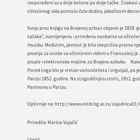
raspoređeni su u dvije kolone po dvije tačke. Znakovi
oštećenog vida pomoću čula dodira, jabučicom desnog k
Svoju prvu knjigu na Brajevoj azbuci objavio je 1829.
tačaka”, namijenjenu i priređenu osobama sa oštećen
muziku. Međutim, javnost je bila skeptična prema nje
pisanja za osobe sa oštećenim vidom u Francuskoj je 
pisaće i elektronske mašine za Brajevu azbuku. Nakon
Pored toga bio je vrstan violončelista i orguljaš, pa 
Parizu 1852. godine. Na stogodišnjicu smrti, 1952. g
Panteonu u Parizu.
Opširnije na: http://www.unilib.bg.ac.rs/zajednica0
Priredila: Marina Vujačić
Izvori: