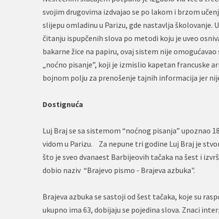
svojim drugovima izdvajao se po lakom i brzom učenju
slijepu omladinu u Parizu, gde nastavlja školovanje. 
čitanju ispupčenih slova po metodi koju je uveo osniv
bakarne žice na papiru, ovaj sistem nije omogućavao
„noćno pisanje”, koji je izmislio kapetan francuske arm
bojnom polju za prenošenje tajnih informacija jer 
Dostignuća
Luj Braj se sa sistemom “noćnog pisanja” upoznao 182
vidom u Parizu. Za nepune tri godine Luj Braj je st
što je sveo dvanaest Barbijeovih tačaka na šest i izvr
dobio naziv “Brajevo pismo - Brajeva azbuka".
Brajeva azbuka se sastoji od šest tačaka, koje su ras
ukupno ima 63, dobijaju se pojedina slova. Znaci interp