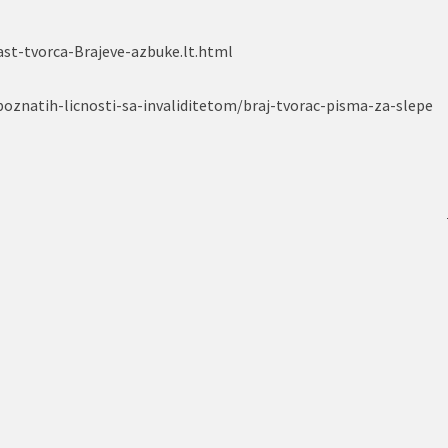
ast-tvorca-Brajeve-azbuke.lt.html
poznatih-licnosti-sa-invaliditetom/braj-tvorac-pisma-za-slepe