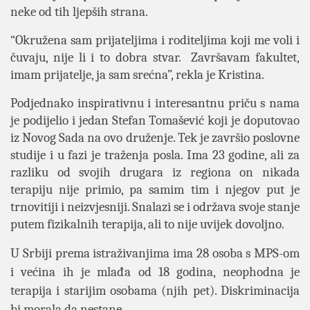
neke od tih ljepših strana.
“Okružena sam prijateljima i roditeljima koji me voli i
čuvaju, nije li i to dobra stvar. Završavam fakultet,
imam prijatelje, ja sam srećna”, rekla je Kristina.
Podjednako inspirativnu i interesantnu priču s nama
je podijelio i jedan Stefan Tomašević koji je doputovao
iz Novog Sada na ovo druženje. Tek je završio poslovne
studije i u fazi je traženja posla. Ima 23 godine, ali za
razliku od svojih drugara iz regiona on nikada
terapiju nije primio, pa samim tim i njegov put je
trnovitiji i neizvjesniji. Snalazi se i održava svoje stanje
putem fizikalnih terapija, ali to nije uvijek dovoljno.
U Srbiji prema istraživanjima ima 28 osoba s MPS-om
i većina ih je mlađa od 18 godina, neophodna je
terapija i starijim osobama (njih pet). Diskriminacija
bi morala da nestane.