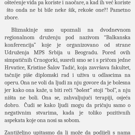
oštećenje vida pa koriste i naočare, a kad ih već koriste
što onda ne bi bile neke šik, rekoše one?! Pametno
zbore.
Bliznakinje smo upoznali na dvodnevnom
regionalnom druženju pod nazivom “Balkanska
konferencija” koje je organizovano od strane
Udruženja MPS Srbija u Beogradu. Pored ovih
simpatičnih Crnogorki, susreli smo se i s pričom jedne
Hrvatice, Kristine Šalov Tadić, koja završava fakultet,
tačnije piše diplomski rad i uživa u odlascima na
operu. Ona ne voli da ljudi za nju govore da je bolesna
jer kako ona kaže, u biti reči “
bolest”
stoji “bol”, a nju
ništa ne boli. Ona se, zahvaljujući terapiji, osjeća
dobro. Čudi se kako ljudi mogu da pričaju samo o
negativnim stvarima, kada je toliko pozitivnih
aspekata koje ona nosi sa sobom.
Zantiželjno upitasmo da li može da podijeli s nama