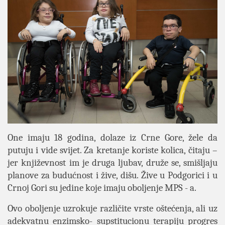
One imaju 18 godina, dolaze iz Crne Gore, žele da
putuju i vide svijet. Za kretanje koriste kolica, čitaju –
jer književnost im je druga ljubav, druže se, smišljaju
planove za budućnost i žive, dišu. Žive u Podgorici i u
Crnoj Gori su jedine koje imaju oboljenje MPS - a.
Ovo oboljenje uzrokuje različite vrste oštećenja, ali uz
adekvatnu enzimsko- supstitucionu terapiju progres