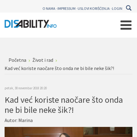
O NAMA
IMPRESSUM
USLOVI KORIŠĆENJA
LOGIN
Početna
Život i rad
Kad već koriste naočare što onda ne bi bile neke šik?!
petak, 30 novembar 2018 20:20
Kad već koriste naočare što onda
ne bi bile neke šik?!
Autor:
Marina