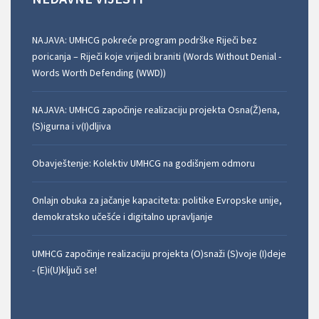
NAJAVA: UMHCG pokreće program podrške Riječi bez
poricanja – Riječi koje vrijedi braniti (Words Without Denial -
Words Worth Defending (WWD))
NAJAVA: UMHCG započinje realizaciju projekta Osna(Ž)ena,
(S)igurna i v(I)dljiva
Obavještenje: Kolektiv UMHCG na godišnjem odmoru
Onlajn obuka za jačanje kapaciteta: politike Evropske unije,
demokratsko učešće i digitalno upravljanje
UMHCG započinje realizaciju projekta (O)snaži (S)voje (I)deje
- (E)i(U)ključi se!