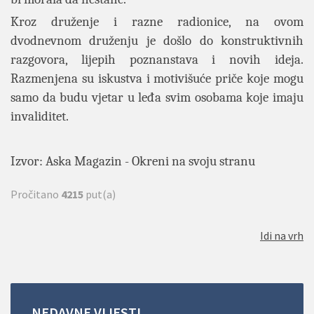
Kroz druženje i razne radionice, na ovom
dvodnevnom druženju je došlo do konstruktivnih
razgovora, lijepih poznanstava i novih ideja.
Razmenjena su iskustva i motivišuće priče koje mogu
samo da budu vjetar u leđa svim osobama koje imaju
invaliditet.
Izvor: Aska Magazin - Okreni na svoju stranu
Pročitano
4215
put(a)
Idi na vrh
NEDAVNE
VIJESTI