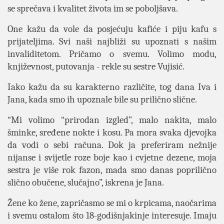
se sprečava i kvalitet života im se poboljšava.
One kažu da vole da posjećuju kafiće i piju kafu s
prijateljima. Svi naši najbliži su upoznati s našim
invaliditetom. Pričamo o svemu. Volimo modu,
književnost, putovanja - rekle su sestre Vujisić.
Iako kažu da su karakterno različite, tog dana Iva i
Jana, kada smo ih upoznale bile su prilično slične.
“Mi volimo “prirodan izgled”, malo nakita, malo
šminke, sređene nokte i kosu. Pa mora svaka djevojka
da vodi o sebi računa. Dok ja preferiram nežnije
nijanse i svijetle roze boje kao i cvjetne dezene, moja
sestra je više rok fazon, mada smo danas poprilično
slično obučene, slučajno”, iskrena je Jana.
Žene ko žene, zapričasmo se mi o krpicama, naočarima
i svemu ostalom što 18-godišnjakinje interesuje. Imaju