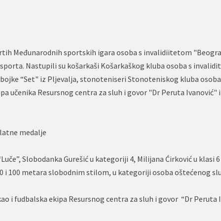
vrtih Međunarodnih sportskih igara osoba s invalidiitetom "Beogr
ri sporta. Nastupili su košarkaši Košarkaškog kluba osoba s invalid
ojke “Set" iz Pljevalja, stonoteniseri Stonoteniskog kluba osoba
ipa učenika Resursnog centra za sluh i govor "Dr Peruta Ivanović" 
 zlatne medalje
uče”, Slobodanka Gurešić u kategoriji 4, Milijana Ćirković u klasi 6 
0 i 100 metara slobodnim stilom, u kategoriji osoba oštećenog sl
 kao i fudbalska ekipa Resursnog centra za sluh i govor “Dr Peruta 