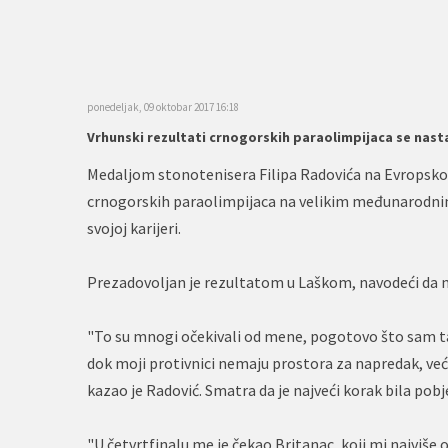
ponedeljak, 09 oktobar 2017 16:18
Vrhunski rezultati crnogorskih paraolimpijaca se nasta
Medaljom stonotenisera Filipa Radovića na Evropsko
crnogorskih paraolimpijaca na velikim međunarodnim
svojoj karijeri.
Prezadovoljan je rezultatom u Laškom, navodeći da nij
"To su mnogi očekivali od mene, pogotovo što sam ta
dok moji protivnici nemaju prostora za napredak, ve
kazao je Radović. Smatra da je najveći korak bila pob
"U četvrtfinalu me je čekao Britanac, koji mi najviše 