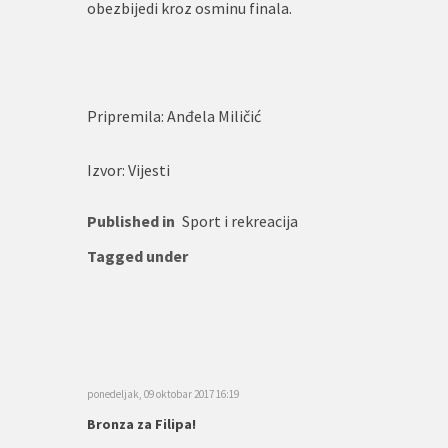
obezbijedi kroz osminu finala.
Pripremila: Anđela Miličić
Izvor: Vijesti
Published in
Sport i rekreacija
Tagged under
ponedeljak, 09 oktobar 2017 16:19
Bronza za Filipa!