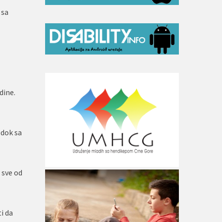
 sa
dine.
 dok sa
 sve od
i da