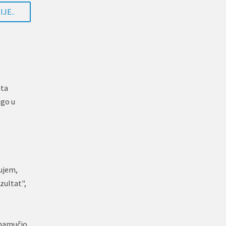
JE..
ata
ugo u
dujem,
zultat",
e namučio