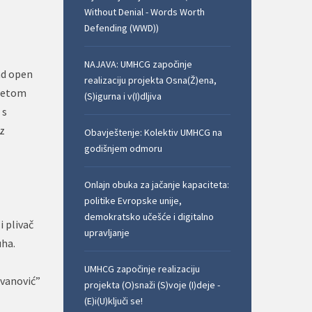
Without Denial - Words Worth
Defending (WWD))
NAJAVA: UMHCG započinje
ad open
realizaciju projekta Osna(Ž)ena,
itetom
(S)igurna i v(I)dljiva
 s
iz
Obavještenje: Kolektiv UMHCG na
godišnjem odmoru
Onlajn obuka za jačanje kapaciteta:
politike Evropske unije,
demokratsko učešće i digitalno
i plivač
upravljanje
uha.
UMHCG započinje realizaciju
Ivanović”
projekta (O)snaži (S)voje (I)deje -
(E)i(U)ključi se!