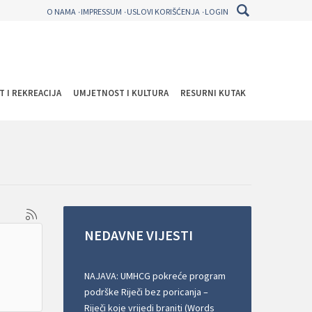
O NAMA
IMPRESSUM
USLOVI KORIŠĆENJA
LOGIN
T I REKREACIJA
UMJETNOST I KULTURA
RESURNI KUTAK
NEDAVNE
VIJESTI
NAJAVA: UMHCG pokreće program
podrške Riječi bez poricanja –
Riječi koje vrijedi braniti (Words