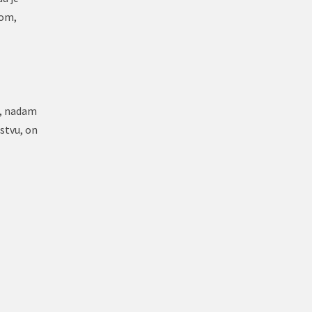
bom,
e, nadam
stvu, on