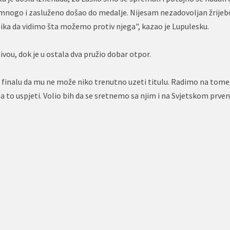
 mnogo i zasluženo došao do medalje. Nijesam nezadovoljan žrije
ilika da vidimo šta možemo protiv njega", kazao je Lupulesku.
vou, dok je u ostala dva pružio dobar otpor.
e u finalu da mu ne može niko trenutno uzeti titulu. Radimo na tom
 to uspjeti. Volio bih da se sretnemo sa njim i na Svjetskom prven