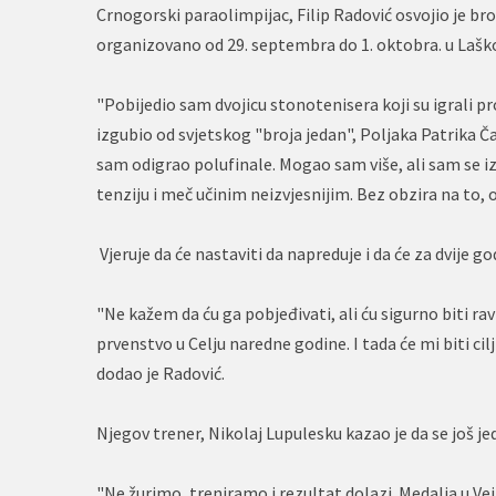
Crnogorski paraolimpijac, Filip Radović osvojio je 
organizovano od 29. septembra do 1. oktobra. u Laš
"Pobijedio sam dvojicu stonotenisera koji su igrali pro
izgubio od svjetskog "broja jedan", Poljaka Patrika 
sam odigrao polufinale. Mogao sam više, ali sam s
tenziju i meč učinim neizvjesnijim. Bez obzira na to, o
Vjeruje da će nastaviti da napreduje i da će za dvije 
"Ne kažem da ću ga pobjeđivati, ali ću sigurno biti ra
prvenstvo u Celju naredne godine. I tada će mi biti cilj
dodao je Radović.
Njegov trener, Nikolaj Lupulesku kazao je da se još j
"Ne žurimo, treniramo i rezultat dolazi. Medalja u Vej