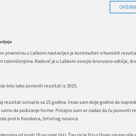
OPŠIRNI
vljaju
m prvenstvu u Laškom nastavljen je kontinuitet vrhunskih rezult
 takmičenjima. Radović je u Laškom osvojio bronzano odličje, dr
e bilo lako ponoviti rezultat iz 2015.
j rezultat ostvario sa 15 godina. Imao sam dvije godine da napre
ć samo da podizanje forme. Potajno sam se nadao da ću ponoviti re
jeda protiv Karabeca, četvrtog nosioca.
odgovara od prvih 10 na rang listi. Žao mi je što u finalu nisam viš