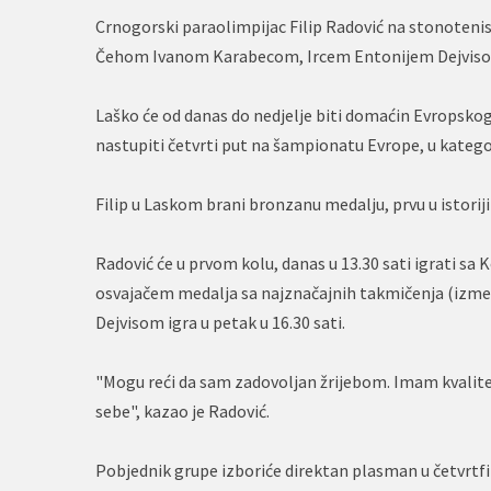
Crnogorski paraolimpijac Filip Radović na stonoteni
Čehom Ivanom Karabecom, Ircem Entonijem Dejvisom 
Laško će od danas do nedjelje biti domaćin Evropskog
nastupiti četvrti put na šampionatu Evrope, u kategori
Filip u Laskom brani bronzanu medalju, prvu u istori
Radović će u prvom kolu, danas u 13.30 sati igrati s
osvajačem medalja sa najznačajnih takmičenja (između
Dejvisom igra u petak u 16.30 sati.
"Mogu reći da sam zadovoljan žrijebom. Imam kvalitet
sebe", kazao je Radović.
Pobjednik grupe izboriće direktan plasman u četvrtf