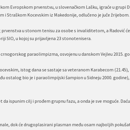
skom Evropskom prvenstvu, u slovenačkom Lašku, igraće u grupi D
i Straškom Kocevskim iz Makedonije, odlučeno je juče žrijebom.
 prvenstva u stonom tenisu za osobe s invaliditetom, a Radović će
ji SlO, u kojoj su prijavljena 23 stonotenisera.
ji crnogorskog paraolimpizma, osvojenu u danskom Vejleu 2015. go
a Kocevskim, istog dana se sastaje sa veteranom Karabecom (21.45),
 ostalog bio je i paraolimpijski šampion u Sidneju 2000. godine),
 da ispunim cilj i prođem grupnu fazu, a onda je sve moguće. Daću
inale, dok će drugoplasirani plasman među osam najboljih pokušat