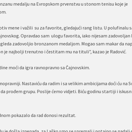
bronzanu medalju na Evropskom prvenstvu u stonom tenisu koje je
kom.
tiv mene i važili su za favorite, gledajući rang listu. U polufinalu
Čajnovskog. Opravdao sam ulogu favorita, iako nijesam zadovoljan
e izgleda zadovoljio bronzanom medaljom. Mogao sam makar da na
n je najbolji trenutno i čestitam mu na tituli", kazao je Radović.
godine moći da igra ravnopravno sa Čajnovskim.
vnopravniji. Nastaviću da radim i sa velikim ambicijama doći ću na S
 da prođem grupu. Poslije ćemo vidjeti. Biću godinu startiji i iskusnij
ednom pokazalo da rad donosi rezultat.
lu je došla iznenada, za Laško smo se spremali i potajno se nadali 