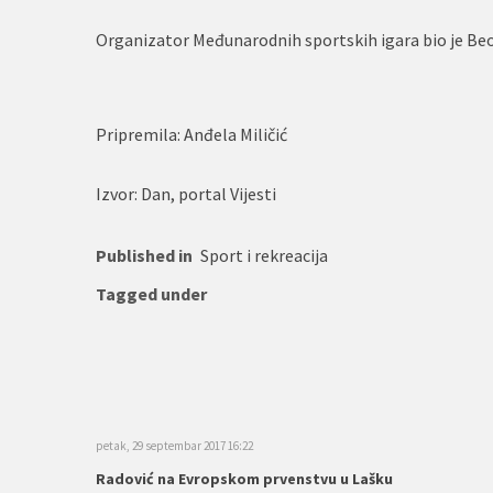
Organizator Međunarodnih sportskih igara bio je Beo
Pripremila: Anđela Miličić
Izvor: Dan, portal Vijesti
Published in
Sport i rekreacija
Tagged under
petak, 29 septembar 2017 16:22
Radović na Evropskom prvenstvu u Lašku