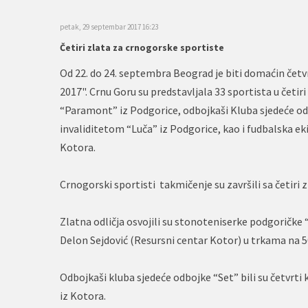
petak, 29 septembar 2017 16:23
Četiri zlata za crnogorske sportiste
Od 22. do 24. septembra Beograd je biti domaćin čet
2017". Crnu Goru su predstavljala 33 sportista u četi
“Paramont” iz Podgorice, odbojkaši Kluba sjedeće odb
invaliditetom “Luča” iz Podgorice, kao i fudbalska ek
Kotora.
Crnogorski sportisti takmičenje su završili sa četiri
Zlatna odličja osvojili su stonoteniserke podgoričke “L
Delon Sejdović (Resursni centar Kotor) u trkama na 5
Odbojkaši kluba sjedeće odbojke “Set” bili su četvrti
iz Kotora.