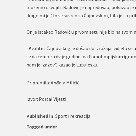
možemo osvojiti. Radović je napredovao, pokazao je
drago mi je što se susreo sa Čajnovskim, bila je to pr
On je istakao Radović u prvom setu nije bio na svom ni
"Kvalitet Čajnovskog je došao do izražaja, vidjelo s
se da ćemo za dvije godine, na Paraolimpijskim igrama
nam je izazov", kazao je Lupulesku.
Pripremila: Anđela Miličić
Izvor: Portal Vijesti
Published in
Sport i rekreacija
Tagged under