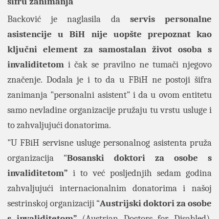
šifru zanimanja
Backović je naglasila da
servis personalne
asistencije u BiH nije uopšte prepoznat kao
ključni element za samostalan život osoba s
invaliditetom
i čak se pravilno ne tumači njegovo
značenje. Dodala je i to da u FBiH ne postoji šifra
zanimanja "personalni asistent" i da u ovom entitetu
samo nevladine organizacije pružaju tu vrstu usluge i
to zahvaljujući donatorima.
"U FBiH servisne usluge personalnog asistenta pruža
organizacija “
Bosanski doktori za osobe s
invaliditetom”
i to već posljednjih sedam godina
zahvaljujući internacionalnim donatorima i našoj
sestrinskoj organizaciji “
Austrijski doktori za osobe
s invaliditetom”
(Austrian Doctors for Disabled),