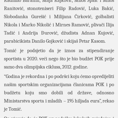
Radmilo Baranin, Maja Rajković, Miloš Spaić i Miloš
Ranitović, stonoteniseri Filip Radović, Luka Bakić,
Slobodanka Gurešić i Milijana Ćirković, golbalisti
Nikola i Marko Nikolić i Mirnes Ramović, plivači Ilija
Tadić i Andrija Đurović, džudista Adnan Kujović,
parabicikista Danilo Gojković i skijaš Petar Kasom.
Tomić je podsjetio da je iznos za stipendiranje
sportista u 2020. veći nego što je bio budžet POK prije
samo dva olimpijska ciklusa, 2012. godine.
“Godina je rekordna i po podršci koju ćemo opredijeliti
našim sportskim organizacijama članicama POK i po
budžetu koju smo dobili od države, odnosno
Ministarstva sporta i mladih – 195 hiljada eura”, rekao
je Tomić.