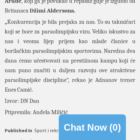
Arude
, koji ga je povukao u repasaž gdje je izgubio od
Britanaca
Džimi Aldersona.
„
Konkurencija je bila prejaka za nas. To su takmičari
koji se bore za paraolimpijsku vizu. Veliko iskustvo za
nas i veoma lijep prijem kao mlade članice u
borilačkim paraolimpijskim sportovima. Naredna dva
dana ćemo učestvovati na prestižnom kampu koji će
nam puno značiti u daljem razvoju ove atraktivne
paraolimpijske discipline“, rekao je Adnanov trener
Enes Camić.
Izvor: DN Dan
Ptipremila: Anđela Miličić
Chat Now (
0
)
Published in
Sport i rekreacija