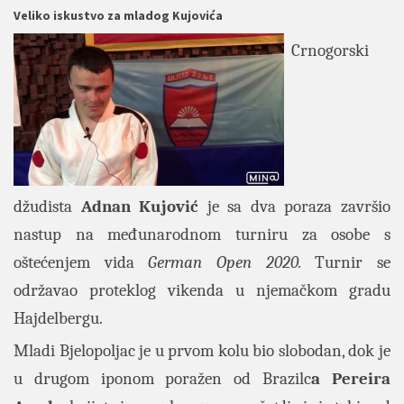
Veliko iskustvo za mladog Kujovića
Crnogorski
džudista
Adnan Kujović
je sa dva poraza završio
nastup na međunarodnom turniru za osobe s
oštećenjem vida
German Open 2020.
Turnir se
održavao proteklog vikenda u njemačkom gradu
Hajdelbergu.
Mladi Bjelopoljac je u prvom kolu bio slobodan, dok je
u drugom iponom poražen od Brazilc
a Pereira