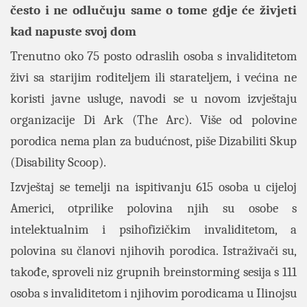
često i ne odlučuju same o tome gdje će živjeti
kad napuste svoj dom
Trenutno oko 75 posto odraslih osoba s invaliditetom
živi sa starijim roditeljem ili starateljem, i većina ne
koristi javne usluge, navodi se u novom izvještaju
organizacije Di Ark (The Arc). Više od polovine
porodica nema plan za budućnost, piše Dizabiliti Skup
(Disability Scoop).
Izvještaj se temelji na ispitivanju 615 osoba u cijeloj
Americi, otprilike polovina njih su osobe s
intelektualnim i psihofizičkim invaliditetom, a
polovina su članovi njihovih porodica. Istraživači su,
takođe, sproveli niz grupnih breinstorming sesija s 111
osoba s invaliditetom i njihovim porodicama u Ilinojsu