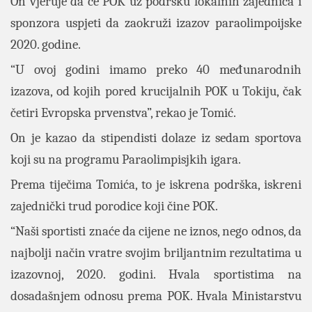
On vjeruje da će POK uz podršku lokalnih zajednica i
sponzora uspjeti da zaokruži izazov paraolimpoijske
2020. godine.
“U ovoj godini imamo preko 40 međunarodnih
izazova, od kojih pored krucijalnih POK u Tokiju, čak
četiri Evropska prvenstva”, rekao je Tomić.
On je kazao da stipendisti dolaze iz sedam sportova
koji su na programu Paraolimpisjkih igara.
Prema tiječima Tomića, to je iskrena podrška, iskreni
zajednički trud porodice koji čine POK.
“Naši sportisti znaće da cijene ne iznos, nego odnos, da
najbolji način vratre svojim briljantnim rezultatima u
izazovnoj, 2020. godini. Hvala sportistima na
dosadašnjem odnosu prema POK. Hvala Ministarstvu