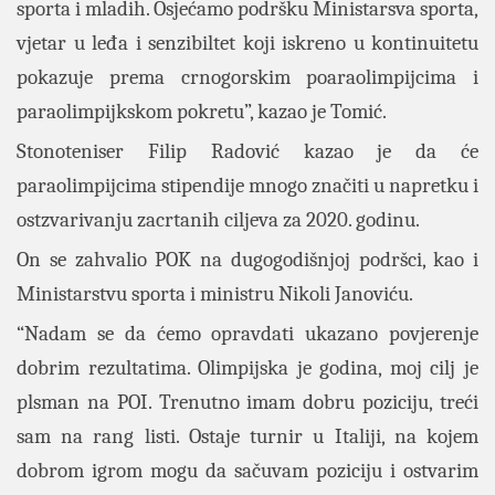
sporta i mladih. Osjećamo podršku Ministarsva sporta,
vjetar u leđa i senzibiltet koji iskreno u kontinuitetu
pokazuje prema crnogorskim poaraolimpijcima i
paraolimpijkskom pokretu”, kazao je Tomić.
Stonoteniser Filip Radović kazao je da će
paraolimpijcima stipendije mnogo značiti u napretku i
ostzvarivanju zacrtanih ciljeva za 2020. godinu.
On se zahvalio POK na dugogodišnjoj podršci, kao i
Ministarstvu sporta i ministru Nikoli Janoviću.
“Nadam se da ćemo opravdati ukazano povjerenje
dobrim rezultatima. Olimpijska je godina, moj cilj je
plsman na POI. Trenutno imam dobru poziciju, treći
sam na rang listi. Ostaje turnir u Italiji, na kojem
dobrom igrom mogu da sačuvam poziciju i ostvarim