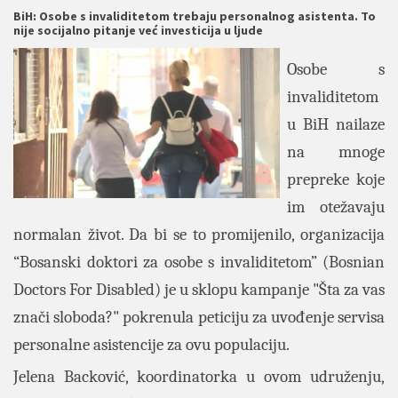
BiH: Osobe s invaliditetom trebaju personalnog asistenta. To
nije socijalno pitanje već investicija u ljude
Osobe s
invaliditetom
u BiH nailaze
na mnoge
prepreke koje
im otežavaju
normalan život. Da bi se to promijenilo, organizacija
“Bosanski doktori za osobe s invaliditetom” (Bosnian
Doctors For Disabled) je u sklopu kampanje "Šta za vas
znači sloboda?" pokrenula peticiju za uvođenje servisa
personalne asistencije za ovu populaciju.
Jelena Backović, koordinatorka u ovom udruženju,