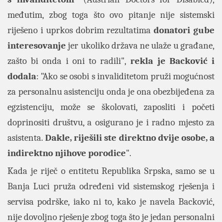
međutim, zbog toga što ovo pitanje nije sistemski
riješeno i uprkos dobrim rezultatima
donatori gube
interesovanje
jer ukoliko država ne ulaže u građane,
zašto bi onda i oni to radili",
rekla je Backović i
dodala
: "Ako se osobi s invaliditetom pruži mogućnost
za personalnu asistenciju onda je ona obezbijeđena za
egzistenciju, može se školovati, zaposliti i početi
doprinositi društvu, a osigurano je i radno mjesto za
asistenta.
Dakle, riješili ste direktno dvije osobe, a
indirektno njihove porodice
".
Kada je riječ o entitetu Republika Srpska, samo se u
Banja Luci pruža određeni vid sistemskog rješenja i
servisa podrške, iako ni to, kako je navela Backović,
nije dovoljno rješenje zbog toga što je jedan personalni