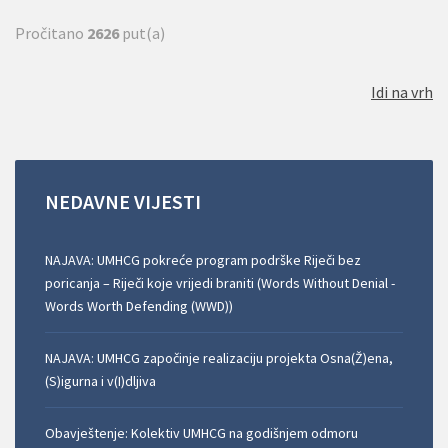
Pročitano
2626
put(a)
Idi na vrh
NEDAVNE
VIJESTI
NAJAVA: UMHCG pokreće program podrške Riječi bez
poricanja – Riječi koje vrijedi braniti (Words Without Denial -
Words Worth Defending (WWD))
NAJAVA: UMHCG započinje realizaciju projekta Osna(Ž)ena,
(S)igurna i v(I)dljiva
Obavještenje: Kolektiv UMHCG na godišnjem odmoru