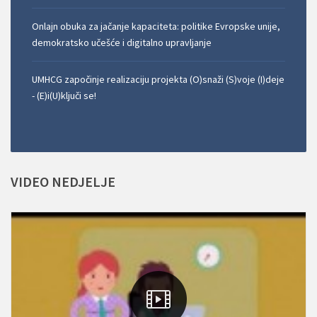
Onlajn obuka za jačanje kapaciteta: politike Evropske unije,
demokratsko učešće i digitalno upravljanje
UMHCG započinje realizaciju projekta (O)snaži (S)voje (I)deje
- (E)i(U)ključi se!
VIDEO
NEDJELJE