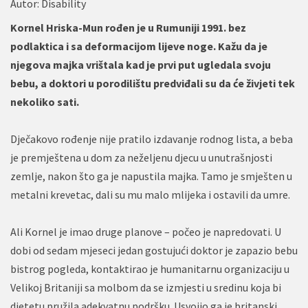
Autor:
Disability
Kornel Hriska-Mun rođen je u Rumuniji 1991. bez
podlaktica i sa deformacijom lijeve noge. Kažu da je
njegova majka vrištala kad je prvi put ugledala svoju
bebu, a doktori u porodilištu predviđali su da će živjeti tek
nekoliko sati.
Dječakovo rođenje nije pratilo izdavanje rodnog lista, a beba
je premještena u dom za neželjenu djecu u unutrašnjosti
zemlje, nakon što ga je napustila majka. Tamo je smješten u
metalni krevetac, dali su mu malo mlijeka i ostavili da umre.
Ali Kornel je imao druge planove – počeo je napredovati. U
dobi od sedam mjeseci jedan gostujući doktor je zapazio bebu
bistrog pogleda, kontaktirao je humanitarnu organizaciju u
Velikoj Britaniji sa molbom da se izmjesti u sredinu koja bi
djetetu pružila adekvatnu podršku. Usvojio ga je britanski