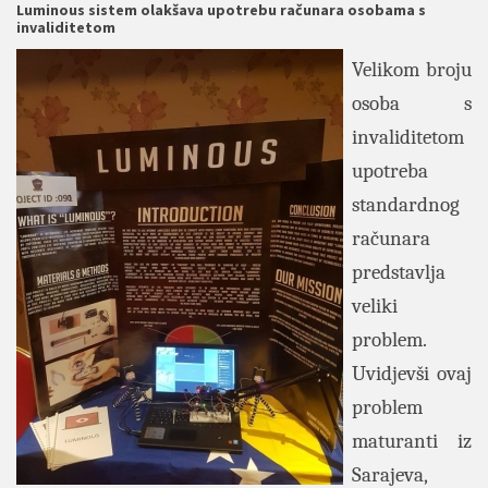
Luminous sistem olakšava upotrebu računara osobama s
invaliditetom
Velikom broju
osoba s
invaliditetom
upotreba
standardnog
računara
predstavlja
veliki
problem.
Uvidjevši ovaj
problem
maturanti iz
Sarajeva,