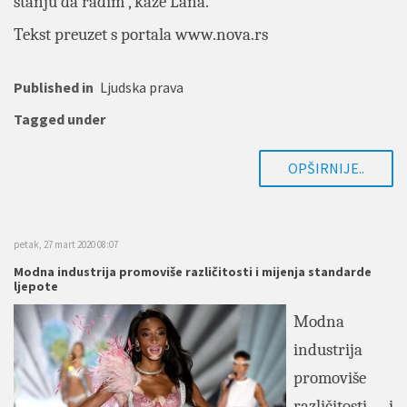
stanju da radim”, kaže Lana.
Tekst preuzet s portala www.nova.rs
Published in
Ljudska prava
Tagged under
OPŠIRNIJE..
petak, 27 mart 2020 08:07
Modna industrija promoviše različitosti i mijenja standarde
ljepote
Modna
industrija
promoviše
različitosti i