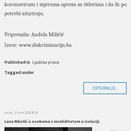
koronavirusu i mjerama opreza sa titlovima i da ih po
potrebi ažuriraju.
Pripremila: Anđela Miličić
Izvor: www.diskriminacija.ba
Published in
Ljudska prava
Tagged under
OPŠIRNIJE..
petak, 27 mart 2020 08:28
Lana Nikolić o osobama s invaliditetom u izolaciji