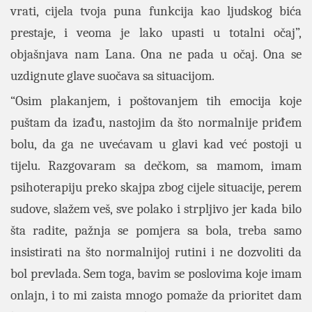
vrati, cijela tvoja puna funkcija kao ljudskog bića
prestaje, i veoma je lako upasti u totalni očaj”,
objašnjava nam Lana. Ona ne pada u očaj. Ona se
uzdignute glave suočava sa situacijom.
“Osim plakanjem, i poštovanjem tih emocija koje
puštam da izađu, nastojim da što normalnije priđem
bolu, da ga ne uvećavam u glavi kad već postoji u
tijelu. Razgovaram sa dečkom, sa mamom, imam
psihoterapiju preko skajpa zbog cijele situacije, perem
sudove, slažem veš, sve polako i strpljivo jer kada bilo
šta radite, pažnja se pomjera sa bola, treba samo
insistirati na što normalnijoj rutini i ne dozvoliti da
bol prevlada. Sem toga, bavim se poslovima koje imam
onlajn, i to mi zaista mnogo pomaže da prioritet dam