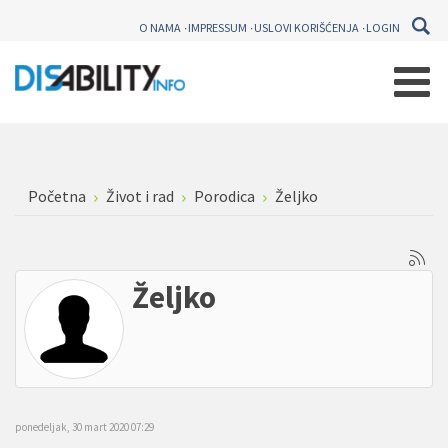
O NAMA
IMPRESSUM
USLOVI KORIŠĆENJA
LOGIN
Početna
Život i rad
Porodica
Željko
Željko
ponedeljak, 30 mart 2020 07:29