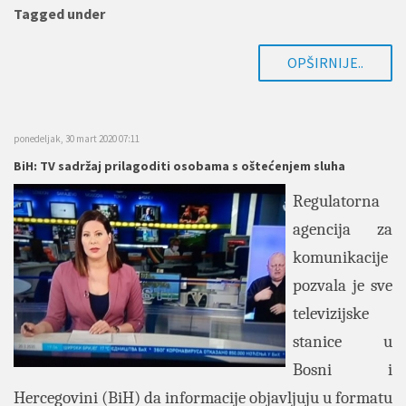
Tagged under
OPŠIRNIJE..
ponedeljak, 30 mart 2020 07:11
BiH: TV sadržaj prilagoditi osobama s oštećenjem sluha
Regulatorna
agencija za
komunikacije
pozvala je sve
televizijske
stanice u
Bosni i
Hercegovini (BiH) da informacije objavljuju u formatu