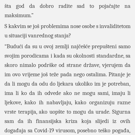
šta god da dobro radite sad to pojačajte na
maksimum.”
S kakvim se još problemima nose osobe s invaliditetom
u situaciji vanrednog stanja?
“Budući da su u ovoj zemlji najčešće prepušteni samo
svojim porodicama i kada su okolnosti standardne, sa
skoro nimalo podrške od strane države, vjerujem da
im ovo vrijeme još teže pada nego ostalima. Pitanje je
da li mogu da odu do ljekara ukoliko im je potreban,
ima li ko da ih odvede ako ne mogu sami, imaju li
ljekove, kako ih nabavljaju, kako organizuju razne
vrste terapija, ako uopšte to mogu da urade. Sigurna
sam da ih finansijska kriza koja slijedi iz ovih
događaja sa Covid-19 virusom, posebno teško pogađa,