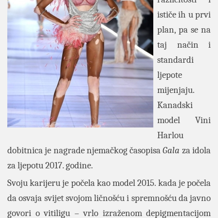
ističe ih u prvi
plan, pa se na
taj način i
standardi
ljepote
mijenjaju.
Kanadski
model Vini
Harlou
dobitnica je nagrade njemačkog časopisa
Gala
za idola
za ljepotu 2017. godine.
Svoju karijeru je počela kao model 2015. kada je počela
da osvaja svijet svojom ličnošću i spremnošću da javno
govori o vitiligu – vrlo izraženom depigmentacijom