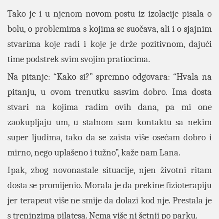
Tako je i u njenom novom postu iz izolacije pisala o
bolu, o problemima s kojima se suočava, ali i o sjajnim
stvarima koje radi i koje je drže pozitivnom, dajući
time podstrek svim svojim pratiocima.
Na pitanje: “Kako si?” spremno odgovara: “Hvala na
pitanju, u ovom trenutku sasvim dobro. Ima dosta
stvari na kojima radim ovih dana, pa mi one
zaokupljaju um, u stalnom sam kontaktu sa nekim
super ljudima, tako da se zaista više osećam dobro i
mirno, nego uplašeno i tužno”, kaže nam Lana.
Ipak, zbog novonastale situacije, njen životni ritam
dosta se promijenio. Morala je da prekine fizioterapiju
jer terapeut više ne smije da dolazi kod nje.
Prestala je
s treninzima pilatesa. Nema više ni šetnji po parku.