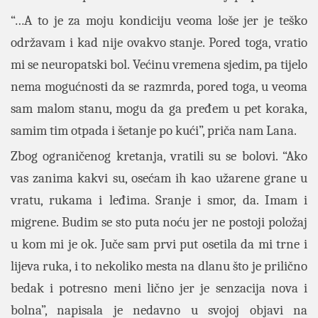
“…A to je za moju kondiciju veoma loše jer je teško
održavam i kad nije ovakvo stanje. Pored toga, vratio
mi se neuropatski bol. Većinu vremena sjedim, pa tijelo
nema mogućnosti da se razmrda, pored toga, u veoma
sam malom stanu, mogu da ga pređem u pet koraka,
samim tim otpada i šetanje po kući”, priča nam Lana.
Zbog ograničenog kretanja, vratili su se bolovi. “Ako
vas zanima kakvi su, osećam ih kao užarene grane u
vratu, rukama i leđima. Sranje i smor, da. Imam i
migrene. Budim se sto puta noću jer ne postoji položaj
u kom mi je ok. Juče sam prvi put osetila da mi trne i
lijeva ruka, i to nekoliko mesta na dlanu što je prilično
bedak i potresno meni lično jer je senzacija nova i
bolna”, napisala je nedavno u svojoj objavi na