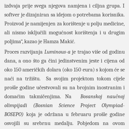
izdvaja prije svega njegova namjena i ciljna grupa. I
softver je dizajniran sa idejom o potrebama korisnika.
Proizvod je namijenjen za korištenje u polju medicine,
ali nismo isključili mogućnost korištenja i u drugim
poljima“, kazao je Hamza Makić.
Proces razvijanja
Luminous-a
je trajao više od godinu
dana, a ono što ga čini jedinstvenim jeste i cijena od
oko 150 američkih dolara (oko 150 eura) s kojom će se
naći na tržištu. Sa svojim projektom tokom cijele
prošle godine učestvovali su na brojnim inostranim i
domaćim takmičenjima. Na
Bosanskoj naučnoj
olimpijadi (Bosnian Science Project Olympiad-
BOSEPO)
koja je održana u februaru prošle godine
osvojili su srebrnu medalju. Pobjedom na ovom