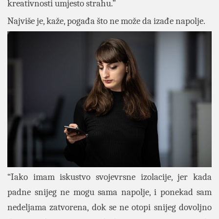
kreativnosti umjesto strahu.”
Najviše je, kaže, pogađa što ne može da izađe napolje.
“Iako imam iskustvo svojevrsne izolacije, jer kada
padne snijeg ne mogu sama napolje, i ponekad sam
nedeljama zatvorena, dok se ne otopi snijeg dovoljno