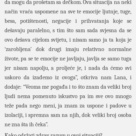
da mogu da prošetam sa dečkom. Ova situacija na neki
način vraća uspomene na sve te emocije ljutnje, tuge,
besa, potištenosti, negacije i prihvatanja koje se
dešavaju paralelno, s tim što sam sada svjesna da se
ovo dešava cijelom svijetu, i nisam samo ja ta koja je
‘zarobljena’ dok drugi imaju relativno normalne
živote, pa se te emocije ne javljaju, javlja se samo tuga
jer nisam napolju, a proljeće je, i nada da ćemo svi
uskoro da izađemo iz ovoga”, otkriva nam Lana, i
dodaje: “Veoma me pogađa i to što znam da veliki broj
ljudi nema pomenuto iskustvo pa im sve ovo mnogo
teže pada nego meni, ja znam za uspone i padove u
izolaciji, i spremna sam na njih, dok veliki broj osoba
ne zna šta ih čeka”.
Kako održati zdrav razum u ovoj situaciji?