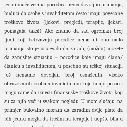
jer ni inače većina porodica nema dovoljno primanja,
budući da osobe s invaliditetom često imaju povećane
troškove života (ljekovi, pregledi, terapije, ljekari,
pomagala, taksi). Ako znamo da sad ogroman broj
ljudi koji izdržavaju porodice nema ni ono malo
primanja što je uspjevalo da zaradi, (možda) možete
da zamislite situaciju – porodice koje imaju člana/
članicu s invaliditetom, u posebno su teškoj situaciji.
Još nemamo dovoljan broj osnaženih, visoko
obrazovanih osoba s invaliditetom koje imaju posao i
mogu same da iznesu finansijske troškove života koji
su za njih veći u svakom pogledu. U mom slučaju, na
primjer, bukvalno moram da zaradim dvije plate da
bih jednu mogla da trošim na terapije i uopšte bila u