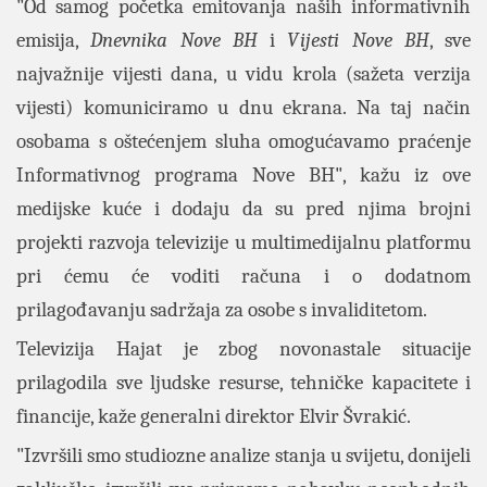
"Od samog početka emitovanja naših informativnih
emisija,
Dnevnika Nove BH
i
Vijesti Nove BH
, sve
najvažnije vijesti dana, u vidu krola (sažeta verzija
vijesti) komuniciramo u dnu ekrana. Na taj način
osobama s oštećenjem sluha omogućavamo praćenje
Informativnog programa Nove BH", kažu iz ove
medijske kuće i dodaju da su pred njima brojni
projekti razvoja televizije u multimedijalnu platformu
pri ćemu će voditi računa i o dodatnom
prilagođavanju sadržaja za osobe s invaliditetom.
Televizija Hajat je zbog novonastale situacije
prilagodila sve ljudske resurse, tehničke kapacitete i
financije, kaže generalni direktor Elvir Švrakić.
"Izvršili smo studiozne analize stanja u svijetu, donijeli