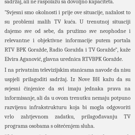
sadržaj, ali ne raspolažu sa dovoljno kapaciteta.
"Svjesni smo okolnosti i prije ove situacije, nažalost to
su problemi malih TV kuća. U trenutnoj situaciji
dajemo sve od sebe, da pružimo sve neophodne i
relevantne i objektivne informacije putem portala
RTV BPK Goražde, Radio Goražda i TV Goražde", kaže
Elvira Aganović, glavna urednica RTVBPK Goražde.
I na privatnim televizijskim stanicama navode da nisu
uspjeli prilagoditi sadržaj. Iz Nove BH kažu da su
svjesni činjenice da svi imaju jednaka prava na
informisanje, ali da u ovom trenutku nemaju potpuno
razvijenu infrakstrukturu koja bi mogla odgovoriti
vrlo zahtjevnom zadatku, prilagođavanju TV
programa osobama s oštećenjem sluha.