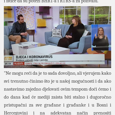
i ističe da su potezi BHRT-a i RTRS-a za pohvalu.
"Ne mogu reći da je to sada dovoljno, ali vjerujem kako
svi trenutno činimo što je u našoj mogućnosti i da ako
nastavimo zajedno djelovati ovim tempom doći ćemo i
do dana kad će mediji zaista biti stalno i dugoročno
pristupačni za sve građane i građanke i u Bosni i
Hercegovini i na adekvatan način prenositi