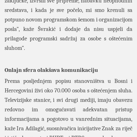
zaključke, izvršili sve pripreme, nabavku neophodnih
sredstava, i kada je sve počelo, mi smo krenuli sa
potpuno novom programskom šemom i organizacijom
posla", kaže Švrakić i dodaje da nisu uspjeli da
prilagode programski sadržaj za osobe s oštećenim
sluhom".
Onlajn sfera olakšava komunikaciju
Prema posljednjem popisu stanovništva u Bosni i
Hercegovini živi oko 70.000 osoba s oštećenjem sluha.
Televizijske stanice, i svi drugi mediji, imaju obavezu
redovno im omogućavati adekvatan pristup
informacijama a pogotovo u vanrednim situacijama,
kaže Ira Adilagić, suosnivačica inicijative Znak za riječ