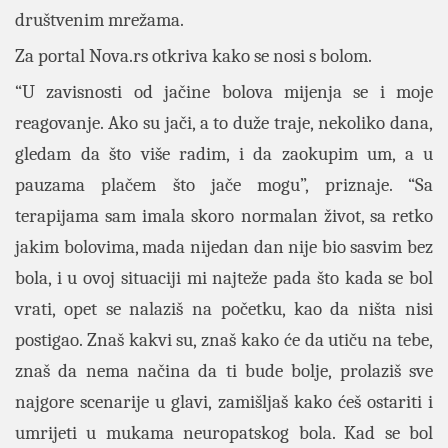
društvenim mrežama.
Za portal Nova.rs otkriva kako se nosi s bolom.
“U zavisnosti od jačine bolova mijenja se i moje
reagovanje. Ako su jači, a to duže traje, nekoliko dana,
gledam da što više radim, i da zaokupim um, a u
pauzama plačem što jače mogu”, priznaje. “Sa
terapijama sam imala skoro normalan život, sa retko
jakim bolovima, mada nijedan dan nije bio sasvim bez
bola, i u ovoj situaciji mi najteže pada što kada se bol
vrati, opet se nalaziš na početku, kao da ništa nisi
postigao. Znaš kakvi su, znaš kako će da utiču na tebe,
znaš da nema načina da ti bude bolje, prolaziš sve
najgore scenarije u glavi, zamišljaš kako ćeš ostariti i
umrijeti u mukama neuropatskog bola. Kad se bol