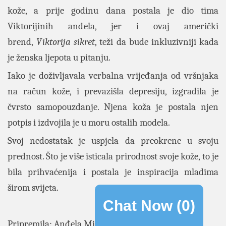
kože, a prije godinu dana postala je dio tima
Viktorijinih anđela, jer i ovaj američki
brend,
Viktorija sikret
, teži da bude inkluzivniji kada
je ženska ljepota u pitanju.
Iako je doživljavala verbalna vrijeđanja od vršnjaka
na račun kože, i prevazišla depresiju, izgradila je
čvrsto samopouzdanje. Njena koža je postala njen
potpis i izdvojila je u moru ostalih modela.
Svoj nedostatak je uspjela da preokrene u svoju
prednost. Što je više isticala prirodnost svoje kože, to je
bila prihvaćenija i postala je inspiracija mladima
širom svijeta.
Chat Now (
0
)
Pripremila: Anđela Miličić