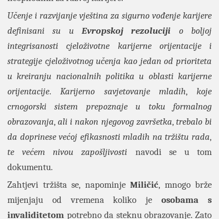
Učenje i razvijanje vještina za sigurno vođenje karijere
definisani su u
Evropskoj rezoluciji
o boljoj
integrisanosti cjeloživotne karijerne orijentacije i
strategije cjeloživotnog učenja kao jedan od prioriteta
u kreiranju nacionalnih politika u oblasti karijerne
orijentacije
.
Karijerno savjetovanje mladih
,
koje
crnogorski sistem prepoznaje u toku formalnog
obrazovanja
,
ali i nakon njegovog završetka
,
trebalo bi
da doprinese većoj efikasnosti mladih na tržištu rada
,
te većem nivou zapošljivosti
navodi se u tom
dokumentu.
Zahtjevi tržišta se, napominje
Miličić
, mnogo brže
mijenjaju od vremena koliko je
osobama s
invaliditetom
potrebno da steknu obrazovanje. Zato