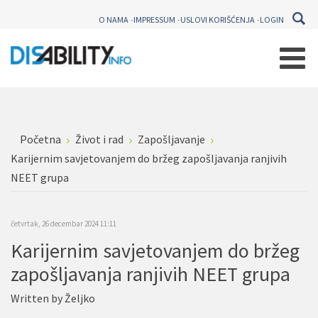
O NAMA
IMPRESSUM
USLOVI KORIŠĆENJA
LOGIN
Početna
Život i rad
Zapošljavanje
Karijernim savjetovanjem do bržeg zapošljavanja ranjivih
NEET grupa
četvrtak, 26 decembar 2024 11:11
Karijernim savjetovanjem do bržeg
zapošljavanja ranjivih NEET grupa
Written by
Željko