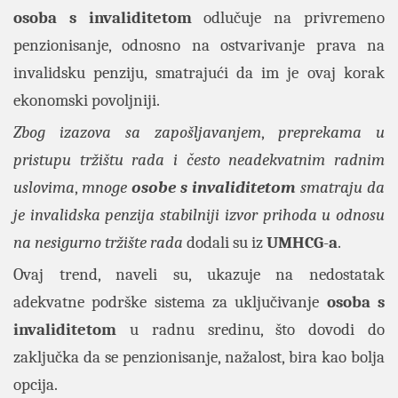
osoba s invaliditetom
odlučuje na privremeno
penzionisanje, odnosno na ostvarivanje prava na
invalidsku penziju, smatrajući da im je ovaj korak
ekonomski povoljniji.
Zbog izazova sa zapošljavanjem
,
preprekama u
pristupu tržištu rada i često neadekvatnim radnim
uslovima
,
mnoge
osobe s invaliditetom
smatraju da
je invalidska penzija stabilniji izvor prihoda u odnosu
na nesigurno tržište rada
dodali su iz
UMHCG
-
a
.
Ovaj trend, naveli su, ukazuje na nedostatak
adekvatne podrške sistema za uključivanje
osoba s
invaliditetom
u radnu sredinu, što dovodi do
zaključka da se penzionisanje, nažalost, bira kao bolja
opcija.