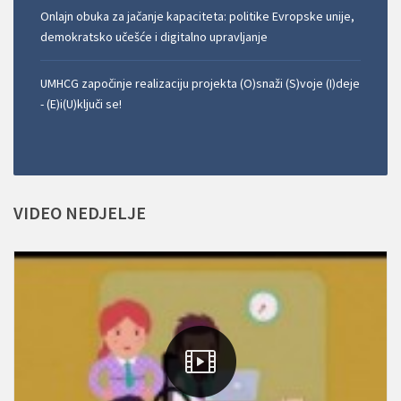
Onlajn obuka za jačanje kapaciteta: politike Evropske unije,
demokratsko učešće i digitalno upravljanje
UMHCG započinje realizaciju projekta (O)snaži (S)voje (I)deje
- (E)i(U)ključi se!
VIDEO
NEDJELJE