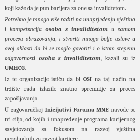
koji kaže da je pun barijera za one sa invalidtetom.
Potrebno je mnogo više raditi na unaprjeđenju vještina
i kompetencija
osoba s invaliditetom
u samom
procesu obrazovanja
,
i stvoriti mnogo bolje uslove u
ovoj oblasti da bi se moglo govoriti i o istom stepenu
odgovornosti
osoba s invaliditetom
, kazali su iz
UMHCG
.
Iz te organizacije ističu da bi
OSI
na taj način na
tržište rada izlazile znatno spremnije za proces
zapošljavanja.
U zagovaračkoj
Inicijativi Foruma MNE
navode se
tri cilja, od kojih i unapređenje programa karijernog
savjetovanja sa fokusom na razvoj vještina
neophodnih za razvoj karijere.