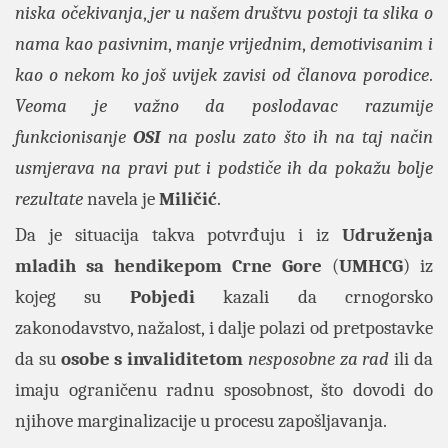
niska očekivanja
,
jer u našem društvu postoji ta slika o
nama kao pasivnim
,
manje vrijednim
,
demotivisanim i
kao o nekom ko još uvijek zavisi od članova porodice
.
Veoma je važno da poslodavac razumije
funkcionisanje
OSI
na poslu zato što ih na taj način
usmjerava na pravi put i podstiče ih da pokažu bolje
rezultate
navela je
Miličić
.
Da je situacija takva potvrđuju i iz
Udruženja
mladih sa hendikepom
Crne Gore
(
UMHCG
) iz
kojeg su
Pobjedi
kazali da crnogorsko
zakonodavstvo, nažalost, i dalje polazi od pretpostavke
da su
osobe s invaliditetom
nesposobne za rad
ili da
imaju ograničenu radnu sposobnost, što dovodi do
njihove marginalizacije u procesu zapošljavanja.