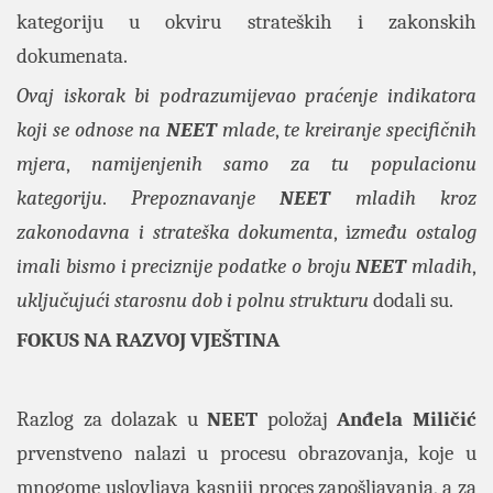
kategoriju u okviru strateških i zakonskih
dokumenata.
Ovaj iskorak bi podrazumijevao praćenje indikatora
koji se odnose na
NEET
mlade
,
te kreiranje specifičnih
mjera
,
namijenjenih samo za tu populacionu
kategoriju
.
Prepoznavanje
NEET
mladih kroz
zakonodavna i strateška dokumenta
, i
zmeđu ostalog
imali bismo i preciznije podatke o broju
NEET
mladih
,
uključujući starosnu dob i polnu strukturu
dodali su.
FOKUS NA RAZVOJ VJEŠTINA
Razlog za dolazak u
NEET
položaj
Anđela Miličić
prvenstveno nalazi u procesu obrazovanja, koje u
mnogome uslovljava kasniji proces zapošljavanja, a za