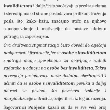
invaliditetom
i dalje često suočavaju s predrasudama
i stereotipima od strane poslodavaca prilikom traženja
posla, što, kako kažu, značajno utiče na njihovo
samopouzdanje i motivaciju da nastave aktivnu
potragu za zaposlenjem.
Ova društvena stigmatizacija često dovodi do osjećaja
nesigurnosti i frustracije
,
jer se
osobe s invaliditetom
smatraju manje sposobnima za obavljanje radnih
zadataka u odnosu na
osobe bez invaliditeta
.
Takva
percepcija poslodavaca može dodatno obeshrabriti i
učiniti da se
osobe s invaliditetom
povuku u daljoj
potrazi za poslom
,
što povećava izolacije i
marginalizacije u društvu
, ocijenili su iz tog udruženja.
Sagovornici
Pobjede
kazali su da se sve veći broj