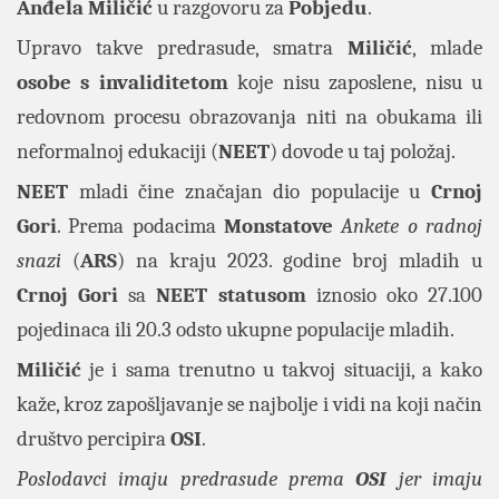
Anđela Miličić
u razgovoru za
Pobjedu
.
Upravo takve predrasude, smatra
Miličić
, mlade
osobe s invaliditetom
koje nisu zaposlene, nisu u
redovnom procesu obrazovanja niti na obukama ili
neformalnoj edukaciji (
NEET
) dovode u taj položaj.
NEET
mladi čine značajan dio populacije u
Crnoj
Gori
. Prema podacima
Monstatove
Ankete o radnoj
snazi
(
ARS
) na kraju 2023. godine broj mladih u
Crnoj Gori
sa
NEET statusom
iznosio oko 27.100
pojedinaca ili 20.3 odsto ukupne populacije mladih.
Miličić
je i sama trenutno u takvoj situaciji, a kako
kaže, kroz zapošljavanje se najbolje i vidi na koji način
društvo percipira
OSI
.
Poslodavci imaju predrasude prema
OSI
jer imaju