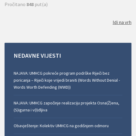
Pročitano
848
put(a)
Idi na vrh
NEDAVNE
VIJESTI
NAJAVA: UMHCG pokreće program podrške Riječi bez
poricanja – Riječi koje vrijedi braniti (Words Without Denial -
Words Worth Defending (WWD))
NAJAVA: UMHCG započinje realizaciju projekta Osna(Ž)ena,
(S)igurna i v(I)dljiva
Obavještenje: Kolektiv UMHCG na godišnjem odmoru