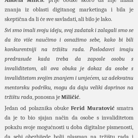
Anđela Miličić
prije obuke skoro da nije imala
znanja iz oblasti digitanog marketinga i bila je
skeptična da li će sve savladati, ali bilo je lako.
Svi smo imali svoju ideju, svoj zadatak i zalagali smo se
da što više naučimo i osnažimo sebe, kako bi bili
konkurentniji na tržištu rada. Poslodavci imaju
predrasude kada treba da zaposle osobu s
invaliditetom, ali ova obuka je dokaz da osobe s
invaliditetom svojim znanjem i umjećem, uz adekvatnu
mentorsku podršku, mogu da daju veliki doprinos na
tržištu rada
, ponosna je
Miličić
.
Jedan od polaznika obuke
Ferid Muratović
smatra
da je to bio sjajan način da osobe s invaliditetom
pokažu svoje mogućnosti u doba digitalne pismenosti,
da sebi obezbijede bolji plasman na tržištu rada i