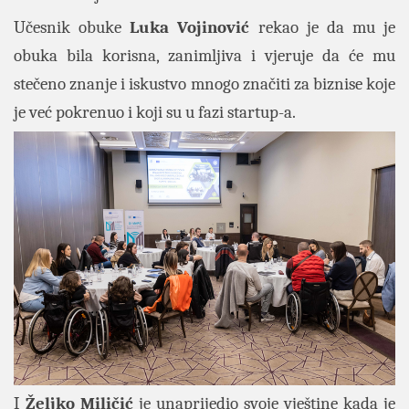
Učesnik obuke
Luka Vojinović
rekao je da mu je
obuka bila korisna, zanimljiva i vjeruje da će mu
stečeno znanje i iskustvo mnogo značiti za biznise koje
je već pokrenuo i koji su u fazi startup-a.
I
Željko Miličić
je unaprijedio svoje vještine kada je