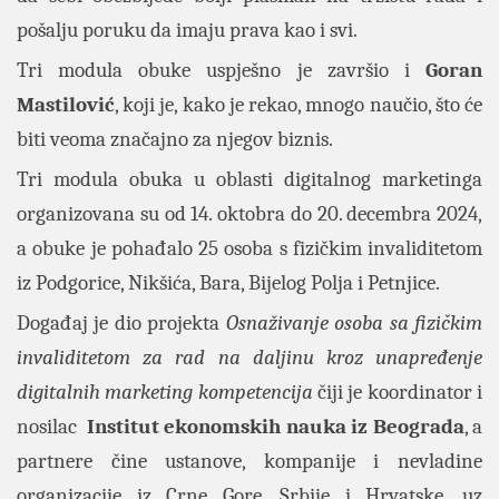
pošalju poruku da imaju prava kao i svi.
Tri modula obuke uspješno je završio i
Goran
Mastilović
, koji je, kako je rekao, mnogo naučio, što će
biti veoma značajno za njegov biznis.
Tri modula obuka u oblasti digitalnog marketinga
organizovana su od 14. oktobra do 20. decembra 2024,
a obuke je pohađalo 25 osoba s fizičkim invaliditetom
iz Podgorice, Nikšića, Bara, Bijelog Polja i Petnjice.
Događaj je dio projekta
Osnaživanje osoba sa fizičkim
invaliditetom za rad na daljinu kroz unapređenje
digitalnih marketing kompetencija
čiji je koordinator i
nosilac
Institut ekonomskih nauka iz Beograda
, a
partnere čine ustanove, kompanije i nevladine
organizacije iz Crne Gore, Srbije i Hrvatske, uz