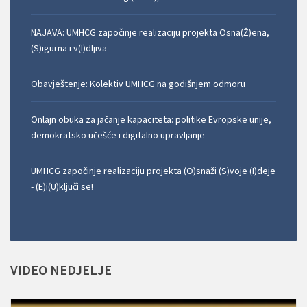
NAJAVA: UMHCG započinje realizaciju projekta Osna(Ž)ena,
(S)igurna i v(I)dljiva
Obavještenje: Kolektiv UMHCG na godišnjem odmoru
Onlajn obuka za jačanje kapaciteta: politike Evropske unije,
demokratsko učešće i digitalno upravljanje
UMHCG započinje realizaciju projekta (O)snaži (S)voje (I)deje
- (E)i(U)ključi se!
VIDEO
NEDJELJE