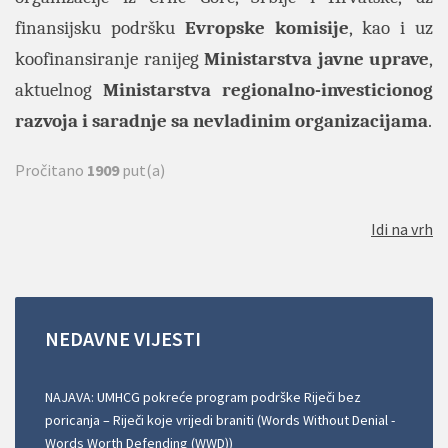
finansijsku podršku
Evropske komisije
, kao i uz
koofinansiranje ranijeg
Ministarstva javne uprave
,
aktuelnog
Ministarstva regionalno-investicionog
razvoja i saradnje sa nevladinim organizacijama
.
Pročitano
1909
put(a)
Idi na vrh
NEDAVNE
VIJESTI
NAJAVA: UMHCG pokreće program podrške Riječi bez
poricanja – Riječi koje vrijedi braniti (Words Without Denial -
Words Worth Defending (WWD))