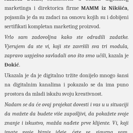
marketinga i direktorica firme
MAMM iz Nikšića
,
pojasnila je da su zadaci na osnovu kojih su i dobijeni
sertifikati kompletan marketing proizvod.
Vrlo sam zadovoljna kako ste odradili zadatke.
Vjerujem da ste vi, koji ste završili sva tri modula,
zapravo uspješno savladali ono što smo učili
, kazala je
Đokić
.
Ukazala je da je digitalno tržite donijelo mnogo šansi
na digitalnim kanalima i pokazalo se da ima puno
prostora da mladi iskažu svoju kreativnost.
Nadam se da će ovaj projekat dovesti i vas u u situaciji
da možete da budete više zapošljivi, da pokažete svoje
znanje i iskustvo, možda nađete prve klijente. Vi, koji
imate svoje biznis ideje, ćete se, sigurna sam,