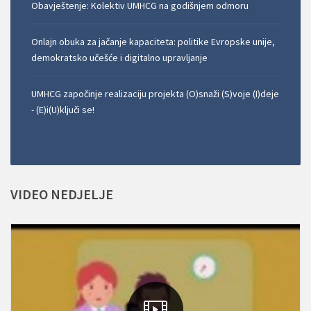
Obavještenje: Kolektiv UMHCG na godišnjem odmoru
Onlajn obuka za jačanje kapaciteta: politike Evropske unije,
demokratsko učešće i digitalno upravljanje
UMHCG započinje realizaciju projekta (O)snaži (S)voje (I)deje
- (E)i(U)ključi se!
VIDEO
NEDJELJE