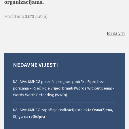
organizacijama.
Pročitano
3373
put(a)
Idi na vrh
NEDAVNE
VIJESTI
NAJAVA: UMHCG pokreće program podrške Riječi bez
poricanja – Riječi koje vrijedi braniti (Words Without Denial -
Words Worth Defending (WWD))
NAJAVA: UMHCG započinje realizaciju projekta Osna(Ž)ena,
(S)igurna i v(I)dljiva