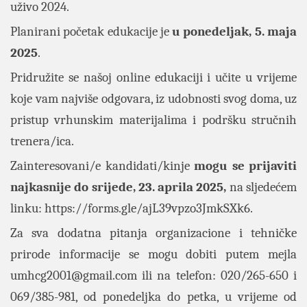
uživo 2024.
Planirani početak edukacije je
u ponedeljak, 5. maja
2025
.
Pridružite se našoj online edukaciji i učite u vrijeme
koje vam najviše odgovara, iz udobnosti svog doma, uz
pristup vrhunskim materijalima i podršku stručnih
trenera/ica.
Zainteresovani/e kandidati/kinje
mogu se prijaviti
najkasnije do srijede, 23. aprila 2025,
na sljedećem
linku:
https://forms.gle/ajL39vpzo3JmkSXk6
.
Za sva dodatna pitanja organizacione i tehničke
prirode informacije se mogu dobiti putem mejla
umhcg2001@gmail.com
ili na telefon: 020/265-650 i
069/385-981, od ponedeljka do petka, u vrijeme od