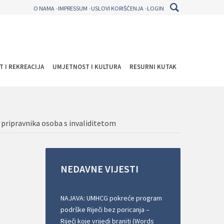
O NAMA
IMPRESSUM
USLOVI KORIŠĆENJA
LOGIN
T I REKREACIJA
UMJETNOST I KULTURA
RESURNI KUTAK
e pripravnika osoba s invaliditetom
NEDAVNE
VIJESTI
NAJAVA: UMHCG pokreće program
podrške Riječi bez poricanja –
Riječi koje vrijedi braniti (Words