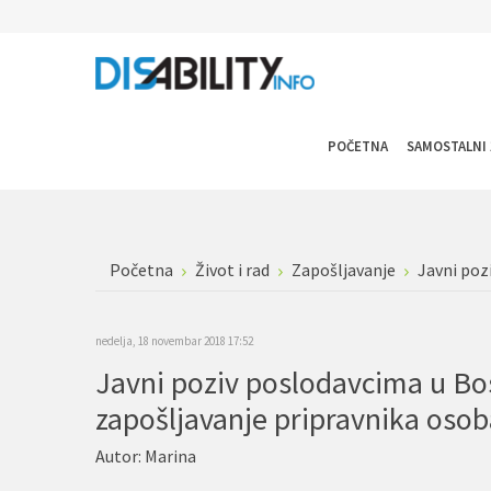
POČETNA
SAMOSTALNI 
Početna
Život i rad
Zapošljavanje
Javni poz
nedelja, 18 novembar 2018 17:52
Javni poziv poslodavcima u Bosn
zapošljavanje pripravnika osob
Autor:
Marina