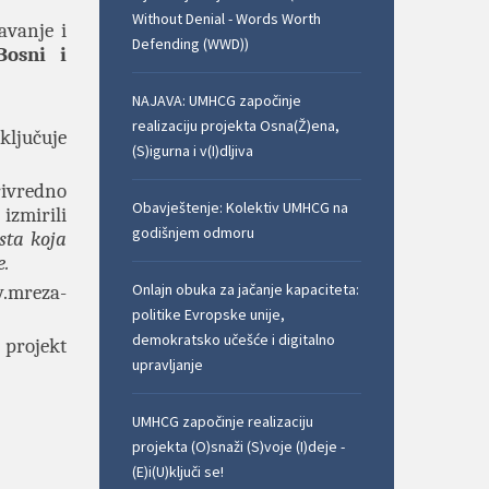
Without Denial - Words Worth
avanje i
Defending (WWD))
Bosni i
NAJAVA: UMHCG započinje
realizaciju projekta Osna(Ž)ena,
ključuje
(S)igurna i v(I)dljiva
rivredno
Obavještenje: Kolektiv UMHCG na
 izmirili
godišnjem odmoru
sta koja
.
Onlajn obuka za jačanje kapaciteta:
.mreza-
politike Evropske unije,
demokratsko učešće i digitalno
 projekt
upravljanje
UMHCG započinje realizaciju
projekta (O)snaži (S)voje (I)deje -
(E)i(U)ključi se!