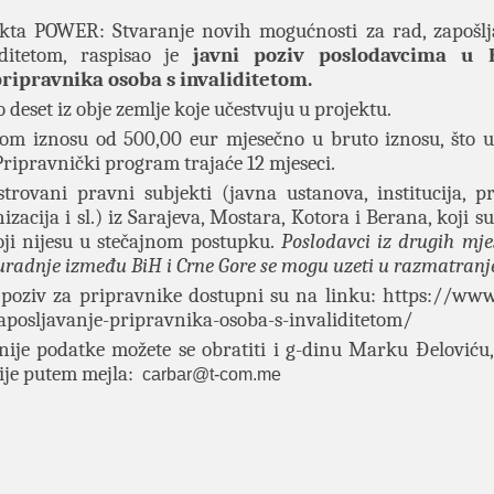
ekta POWER: Stvaranje novih mogućnosti za rad, zapošlj
iditetom, raspisao je
javni poziv poslodavcima u 
pripravnika osoba s invaliditetom.
deset iz obje zemlje koje učestvuju u projektu.
m iznosu od 500,00 eur mjesečno u bruto iznosu, što u
ripravnički program trajaće 12 mjeseci.
rovani pravni subjekti (javna ustanova, institucija, p
acija i sl.) iz Sarajeva, Mostara, Kotora i Berana, koji su
ji nijesu u stečajnom postupku.
Poslodavci iz drugih mje
adnje između BiH i Crne Gore se mogu uzeti u razmatranje
i poziv za pripravnike dostupni su na linku:
https://www
aposljavanje-pripravnika-osoba-s-invaliditetom/
jnije podatke možete se obratiti i g-dinu Marku Đeloviću,
ije putem mejla:
carbar@t-com.me