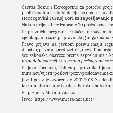
Caritas Bosne i Hercegovine za potrebe proj
profesionalnu rehabilitaciju osoba s inval
Hercegovini i Crnoj Gori za zapošljavanje 
Nakon prijava biće izabrano 20 poslodavaca, po 
Pripravnički program je plačen u maksimalno
cjelokupan trošak pripravničkog angažmana. P
Pravo prijava na javnom pozivu imaju regist
društvo, privatni preduzetnik, nevladina organiz
sve zakonske obaveze prema zaposlenima i ko
pripadaju području Programa prekogranične sur
Prijavni formular, ToR za pripravnike i javn
mira.net/vijesti/poslovi/poziv-poslodavcima-z
Javni poziv je otvoren do 20.11.2018. Za detal
koordinatoru u ime Caritasa Barske nadbiskup
Pripremila: Marina Vujačić
Izvor:
https://www.mreza-mira.net/