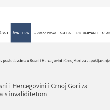
ŽIVOT
ŽIVOT I RAD
LJUDSKA PRAVA
OSI I EU
ZANIMLJIVOSTI
SPOR
iv poslodavcima u Bosni i Hercegovini i Crnoj Gori za zapošljavanj
i i Hercegovini i Crnoj Gori za
a s invaliditetom